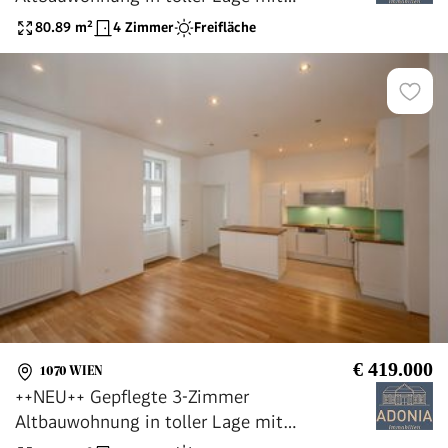
Balkonbewilligung!
80.89
m²
4 Zimmer
Freifläche
€ 419.000
1070 WIEN
++NEU++ Gepflegte 3-Zimmer
Altbauwohnung in toller Lage mit
Balkonbewilligung!