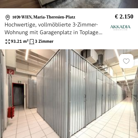
€ 2.150
1070 WIEN
,
Maria-Theresien-Platz
Hochwertige, vollmöblierte 3-Zimmer-
Wohnung mit Garagenplatz in Toplage
des 7. Bezirks
93.21
m²
3 Zimmer