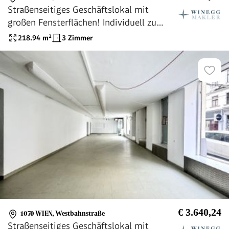
Straßenseitiges Geschäftslokal mit
großen Fensterflächen! Individuell zu
gestalten! Ideal für Pilates, Yoga, Atelier
218.94
m²
3 Zimmer
etc.
€ 3.640,24
1070 WIEN
,
Westbahnstraße
Straßenseitiges Geschäftslokal mit