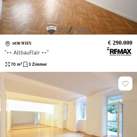
€ 290.000
1070 WIEN
"++ AltbauFlair ++"
70
m²
3 Zimmer