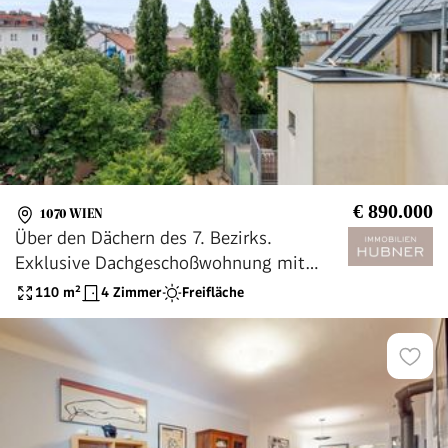
€ 890.000
1070 WIEN
Über den Dächern des 7. Bezirks.
Exklusive Dachgeschoßwohnung mit
Terrasse in der Burggasse!
110
m²
4 Zimmer
Freifläche