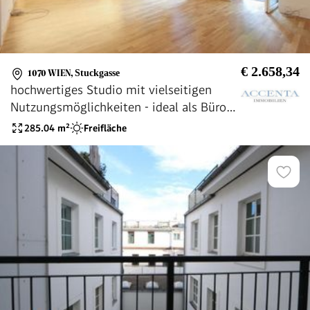
€ 2.658,34
1070 WIEN
,
Stuckgasse
hochwertiges Studio mit vielseitigen
Nutzungsmöglichkeiten - ideal als Büro
oder für Yoga oder Tanzstudio
285.04
m²
Freifläche