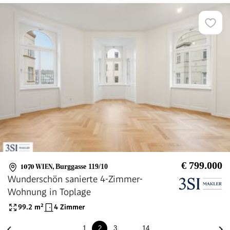
€ 799.000
1070 WIEN
,
Burggasse 119/10
Wunderschön sanierte 4-Zimmer-
Wohnung in Toplage
99.2
m²
4 Zimmer
1
2
3
…
14