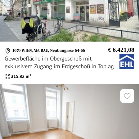
€ 6.421,08
1070 WIEN, NEUBAU
,
Neubaugasse 64-66
Gewerbefläche im Obergeschoß mit
exklusivem Zugang im Erdgeschoß in Toplage
Neubaugasse!
315.82
m²