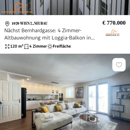
€ 770.000
1070 WIEN 7.,NEUBAU
Nächst Bernhardgasse: 4 Zimmer-
Altbauwohnung mit Loggia-Balkon in
Biedermeiergebäude mit barrierefrei
120
m²
4 Zimmer
Freifläche
erreichbarem Lift