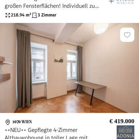
großen Fensterflächen! Individuell zu
gestalten! Ideal für Pilates, Yoga, Atelier
218.94
m²
3 Zimmer
etc.
€ 419.000
1070 WIEN
++NEU++ Gepflegte 4-Zimmer
Altbauwohnung in toller Lage mit