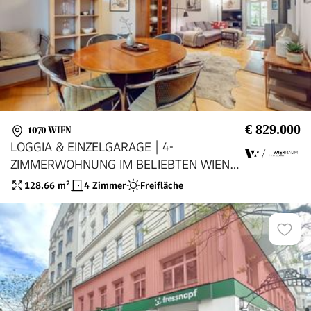
€ 829.000
1070 WIEN
LOGGIA & EINZELGARAGE | 4-
ZIMMERWOHNUNG IM BELIEBTEN WIEN-
NEUBAU
128.66
m²
4 Zimmer
Freifläche