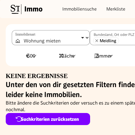
Immo
Immobiliensuche
Merkliste
Immobilienart
Bundesland, Ort oder PLZ
Meidling
600
Fläche
Zimmer
€
KEINE ERGEBNISSE
Unter den von dir gesetzten Filtern finde
leider keine Immobilien.
Bitte ändere die Suchkriterien oder versuch es zu einem spät
nochmal.
Suchkriterien zurücksetzen