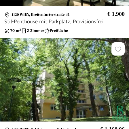
€ 1.900
1120 WIEN
,
Breitenfurterstraße 31
Stil-Penthouse mit Parkplatz, Provisionsfrei
70
m²
2 Zimmer
Freifläche
€ 1.160,06