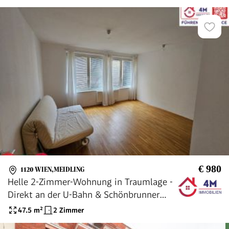
€ 980
1120 WIEN,MEIDLING
Helle 2-Zimmer-Wohnung in Traumlage -
Direkt an der U-Bahn & Schönbrunner
Straße!
47.5
m²
2 Zimmer