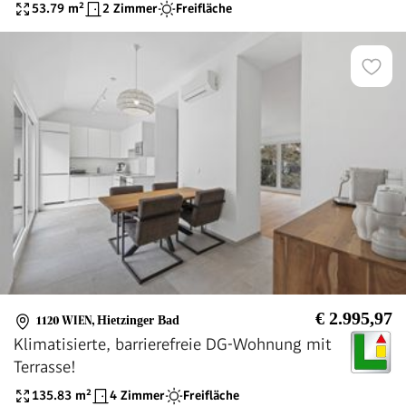
53.79
m²
2 Zimmer
Freifläche
€ 2.995,97
1120 WIEN
,
Hietzinger Bad
Klimatisierte, barrierefreie DG-Wohnung mit
Terrasse!
135.83
m²
4 Zimmer
Freifläche