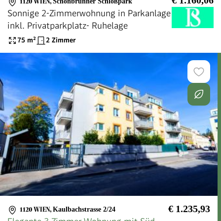
1120 WIEN
,
Schönbrunner Schloßpark
Sonnige 2-Zimmerwohnung in Parkanlage
inkl. Privatparkplatz- Ruhelage
75
m²
2 Zimmer
€ 1.235,93
1120 WIEN
,
Kaulbachstrasse 2/24