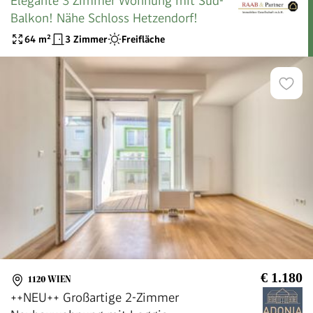
Elegante 3 Zimmer Wohnung mit Süd-
Balkon! Nähe Schloss Hetzendorf!
64
m²
3 Zimmer
Freifläche
€ 1.180
1120 WIEN
++NEU++ Großartige 2-Zimmer