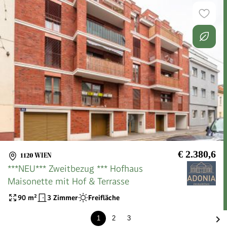
€ 2.380,6
1120 WIEN
***NEU*** Zweitbezug *** Hofhaus
Maisonette mit Hof & Terrasse
90
m²
3 Zimmer
Freifläche
1
2
3