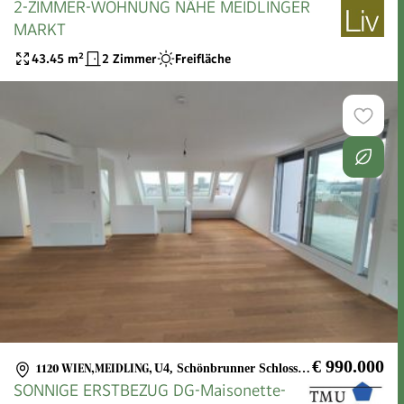
2-ZIMMER-WOHNUNG NÄHE MEIDLINGER
MARKT
43.45
m²
2 Zimmer
Freifläche
€ 990.000
1120 WIEN,MEIDLING
,
U4, Schönbrunner Schlosspark
SONNIGE ERSTBEZUG DG-Maisonette-