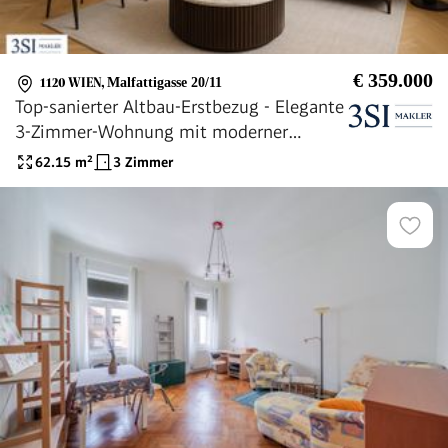
€ 359.000
1120 WIEN
,
Malfattigasse 20/11
Top-sanierter Altbau-Erstbezug - Elegante
3-Zimmer-Wohnung mit moderner
Ausstattung
62.15
m²
3 Zimmer