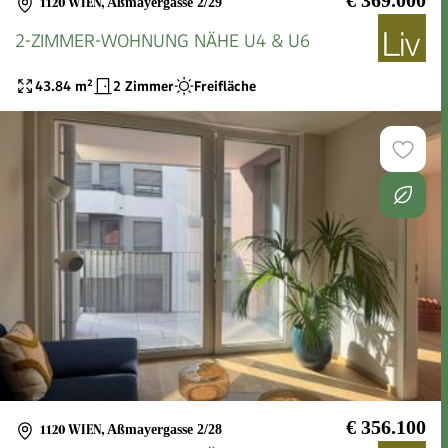
€ 369.000
1120 WIEN
,
Aßmayergasse 2/29
2-ZIMMER-WOHNUNG NÄHE U4 & U6
43.84
m²
2 Zimmer
Freifläche
€ 356.100
1120 WIEN
,
Aßmayergasse 2/28