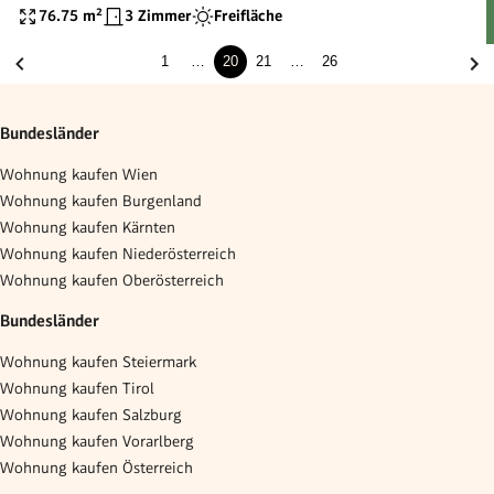
Liftstock - Top56
76.75
m²
3 Zimmer
Freifläche
1
…
20
21
…
26
Bundesländer
Wohnung kaufen Wien
Wohnung kaufen Burgenland
Wohnung kaufen Kärnten
Wohnung kaufen Niederösterreich
Wohnung kaufen Oberösterreich
Bundesländer
Wohnung kaufen Steiermark
Wohnung kaufen Tirol
Wohnung kaufen Salzburg
Wohnung kaufen Vorarlberg
Wohnung kaufen Österreich