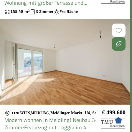
Wohnung mit großer Terrasse und
Fernblick - Top72
155.48
m²
3 Zimmer
Freifläche
€ 499.600
1120 WIEN,MEIDLING
,
Meidlinger Markt, U4, Schönbrunner Schlosspark
Modern wohnen in Meidling! Neubau 3-
Zimmer-Erstbezug mit Loggia im 4.