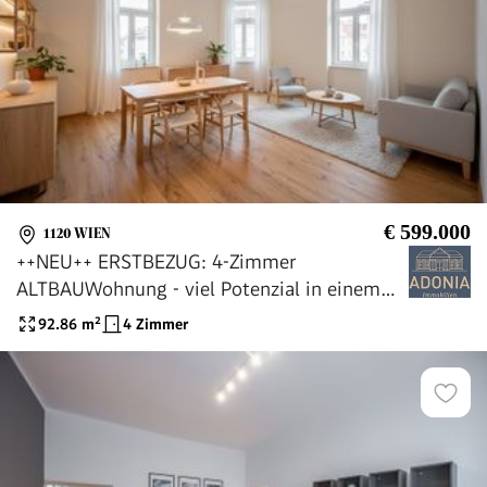
€ 599.000
1120 WIEN
++NEU++ ERSTBEZUG: 4-Zimmer
ALTBAUWohnung - viel Potenzial in einem
fantastischem Haus
92.86
m²
4 Zimmer