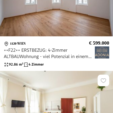
€ 599.000
1120 WIEN
++F22++ ERSTBEZUG: 4-Zimmer
ALTBAUWohnung - viel Potenzial in einem
fantastischem Haus
92.86
m²
4 Zimmer