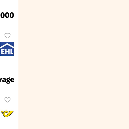
.000
rage