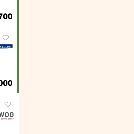
700
000