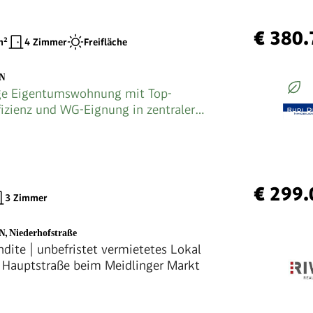
€ 380.
²
4 Zimmer
Freifläche
EN
ge Eigentumswohnung mit Top-
fizienz und WG-Eignung in zentraler
Meidling
€ 299.
3 Zimmer
EN
,
Niederhofstraße
dite | unbefristet vermietetes Lokal
f Hauptstraße beim Meidlinger Markt