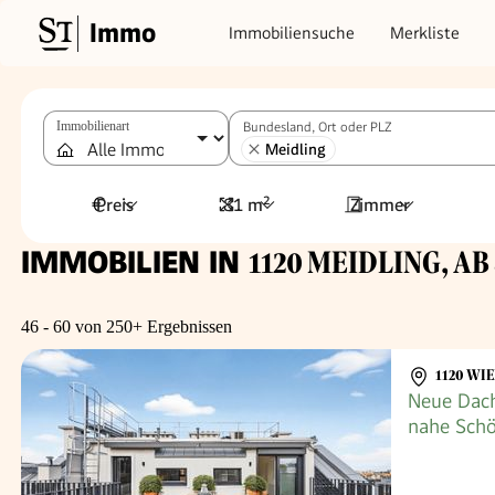
Immo
Immobiliensuche
Merkliste
Immobilienart
Bundesland, Ort oder PLZ
Meidling
Preis
81 m²
Zimmer
IMMOBILIEN IN
1120 MEIDLING, AB 
46 - 60 von 250+ Ergebnissen
1120 WI
Neue Dach
nahe Sch