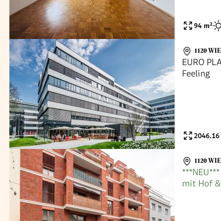
94
m²
1120 WI
EURO PLA
Feeling
2046.16
1120 WI
***NEU***
mit Hof &