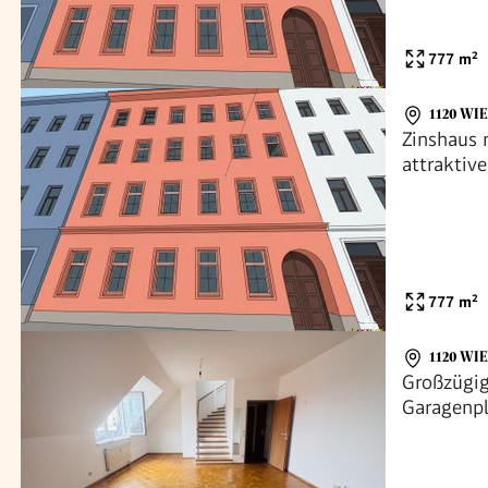
777
m²
1120 WI
Zinshaus
attraktiv
777
m²
1120 WI
Großzügig
Garagenpl