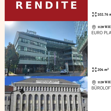
102.76
m
1120 WI
EURO PLA
204
m²
1120 WI
BÜROLOF