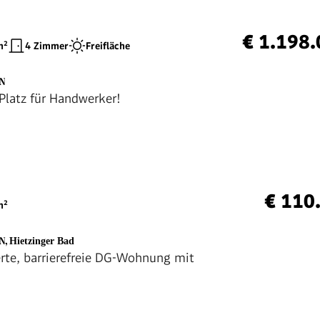
€ 1.198
²
4 Zimmer
Freifläche
EN
 Platz für Handwerker!
€ 110
²
EN
,
Hietzinger Bad
erte, barrierefreie DG-Wohnung mit