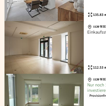
135.83
m
1120 WI
Einkaufss
112.53
m
1120 WI
Nur noch 
investier
Provisions
Provisionfr