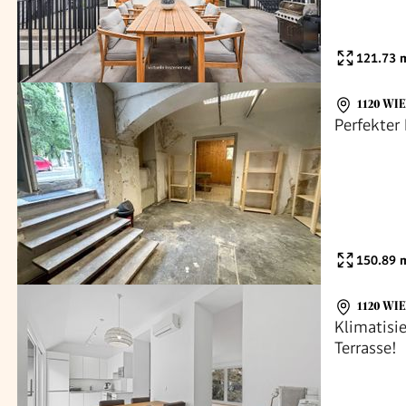
121.73
m
1120 WI
Perfekter
150.89
m
1120 WI
Klimatisi
Terrasse!