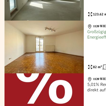
123.62
m
1120 WI
Großzügi
Energieef
Lage von 
82
m²
1120 WI
5,01% Ren
direkt au