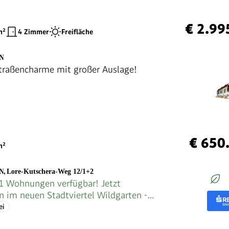
€ 2.99
²
4 Zimmer
Freifläche
EN
traßencharme mit großer Auslage!
€ 650
²
EN
,
Lore-Kutschera-Weg 12/1+2
1 Wohnungen verfügbar! Jetzt
en im neuen Stadtviertel Wildgarten -
frei!
ei