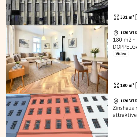
331
m²
1120 WIE
180 m2 -
DOPPELG
Video
180
m²
1120 WI
Zinshaus
attraktiv