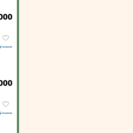
000
000