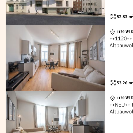
52.83
m
1120 WI
++1120++ 
Altbauwoh
53.26
m
1120 WI
++NEU++ H
Altbauwoh