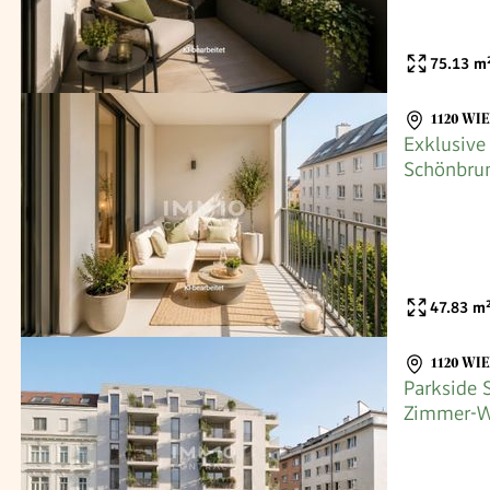
75.13
m
1120 WI
Exklusiv
Schönbrun
47.83
m
1120 WI
Parkside 
Zimmer-W
Infrastruk