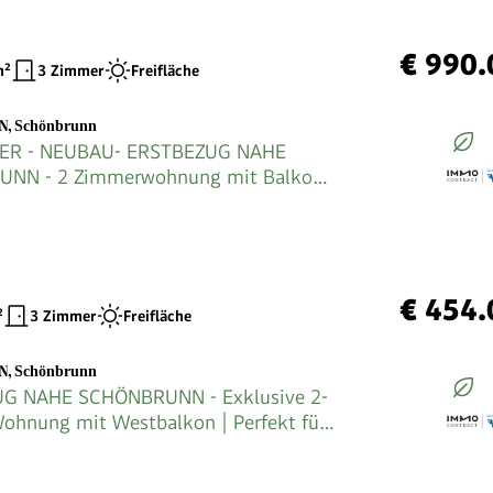
€ 990.
²
3 Zimmer
Freifläche
EN
,
Schönbrunn
ER - NEUBAU- ERSTBEZUG NAHE
NN - 2 Zimmerwohnung mit Balkon
€ 454.
²
3 Zimmer
Freifläche
EN
,
Schönbrunn
G NAHE SCHÖNBRUNN - Exklusive 2-
hnung mit Westbalkon | Perfekt für
er & Anleger