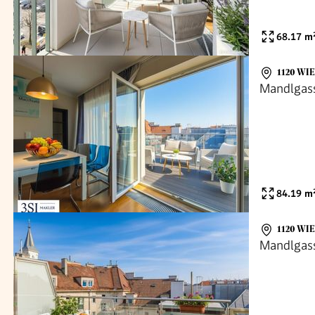
68.17
m
1120 WI
Mandlgas
84.19
m
1120 WI
Mandlgas