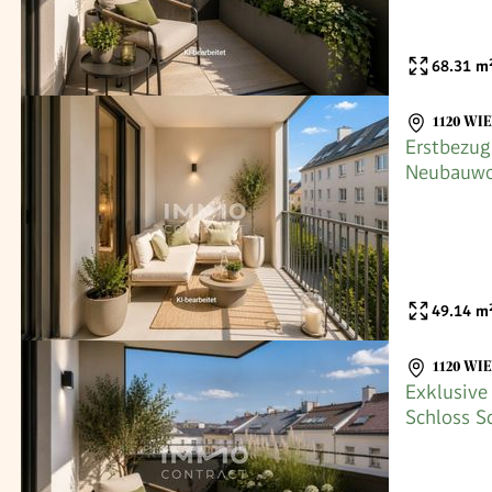
68.31
m
1120 WI
Erstbezug
Neubauwo
49.14
m
1120 WI
Exklusiv
Schloss S
Loggia