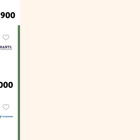
.900
000