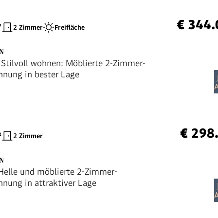
€ 344.
²
2 Zimmer
Freifläche
EN
Stilvoll wohnen: Möblierte 2-Zimmer-
nung in bester Lage
€ 298
²
2 Zimmer
EN
elle und möblierte 2-Zimmer-
nung in attraktiver Lage