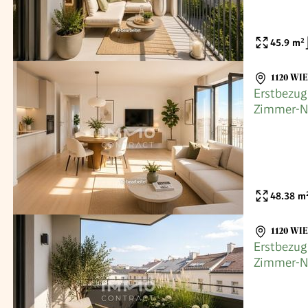
45.9
m²
1120 WI
Erstbezug
Zimmer-N
für Eigen
48.38
m
1120 WI
Erstbezug
Zimmer-N