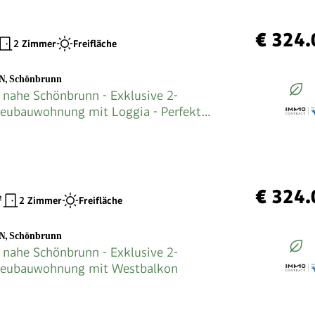
€ 324.
2 Zimmer
Freifläche
EN
,
Schönbrunn
 nahe Schönbrunn - Exklusive 2-
eubauwohnung mit Loggia - Perfekt
nutzer & Anleger
€ 324.
²
2 Zimmer
Freifläche
EN
,
Schönbrunn
 nahe Schönbrunn - Exklusive 2-
eubauwohnung mit Westbalkon