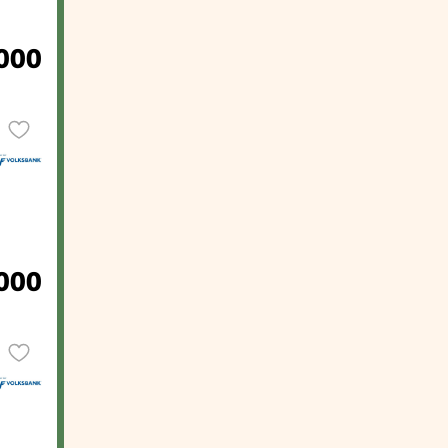
000
000