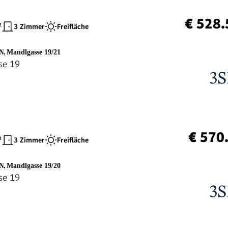
€ 528.
²
3 Zimmer
Freifläche
EN
,
Mandlgasse 19/21
se 19
€ 570
²
3 Zimmer
Freifläche
EN
,
Mandlgasse 19/20
se 19