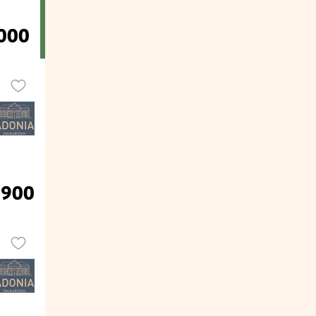
000
.900