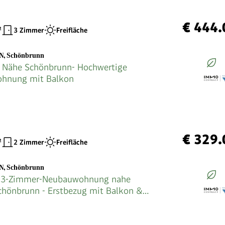
€ 444.
²
3 Zimmer
Freifläche
EN
,
Schönbrunn
 Nähe Schönbrunn- Hochwertige
hnung mit Balkon
€ 329.
²
2 Zimmer
Freifläche
EN
,
Schönbrunn
e 3-Zimmer-Neubauwohnung nahe
chönbrunn - Erstbezug mit Balkon &