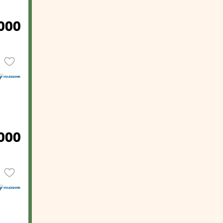
000
000