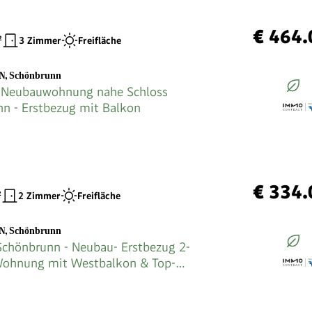
€ 464.
²
3 Zimmer
Freifläche
EN
,
Schönbrunn
e Neubauwohnung nahe Schloss
n - Erstbezug mit Balkon
€ 334.
²
2 Zimmer
Freifläche
EN
,
Schönbrunn
Schönbrunn - Neubau- Erstbezug 2-
ohnung mit Westbalkon & Top-
tur