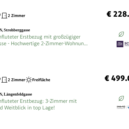
€ 228
²
2 Zimmer
EN
,
Strohberggasse
hfluteter Erstbezug mit großzügiger
asse - Hochwertige 2-Zimmer-Wohnung
nbrunn! Jetzt zugfreifen!
€ 499.
²
2 Zimmer
Freifläche
EN
,
Längenfeldgasse
hfluteter Erstbezug: 3-Zimmer mit
d Weitblick in top Lage!