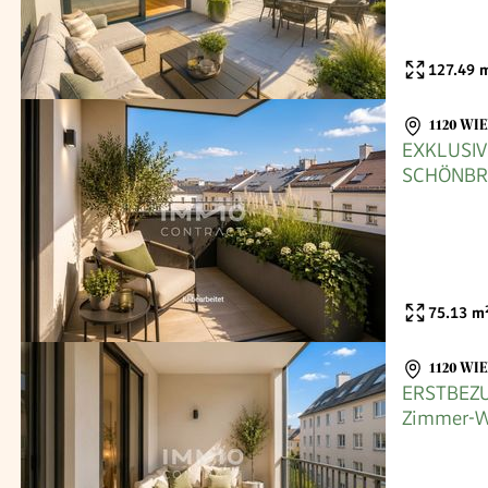
127.49
m
1120 WI
EXKLUSIV
SCHÖNBRU
& Loggia
75.13
m
1120 WI
ERSTBEZU
Zimmer-Wo
Eigennutz