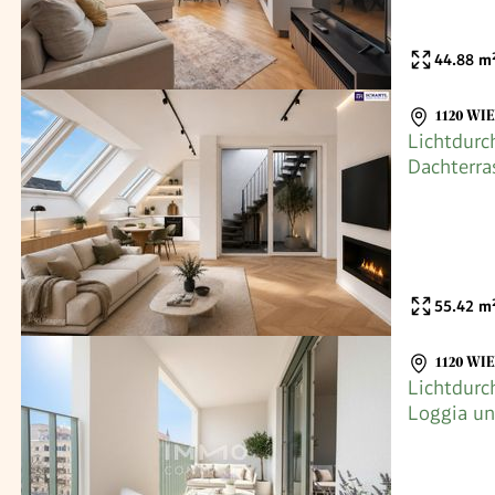
44.88
m
1120 WI
Lichtdurc
Dachterr
nahe Schö
55.42
m
1120 WI
Lichtdurc
Loggia un