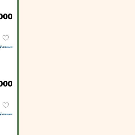
000
000