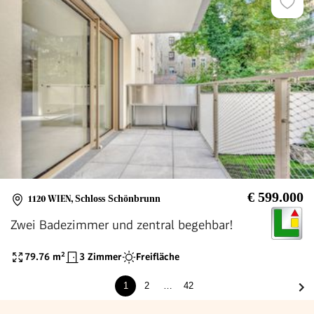
€ 599.000
1120 WIEN
,
Schloss Schönbrunn
Zwei Badezimmer und zentral begehbar!
79.76
m²
3 Zimmer
Freifläche
1
2
…
42