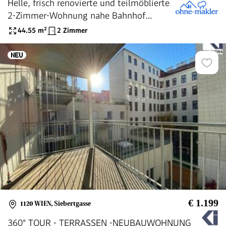
Helle, frisch renovierte und teilmöblierte
2-Zimmer-Wohnung nahe Bahnhof
Meidling
44.55
m²
2 Zimmer
€ 1.199
1120 WIEN
,
Siebertgasse
360° TOUR - TERRASSEN -NEUBAUWOHNUNG