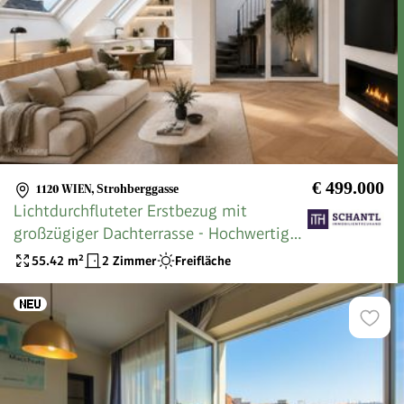
€ 499.000
1120 WIEN
,
Strohberggasse
Lichtdurchfluteter Erstbezug mit
großzügiger Dachterrasse - Hochwertige
2-Zimmer-Wohnung nahe Schönbrunn!
55.42
m²
2 Zimmer
Freifläche
Jetzt zugfreifen!