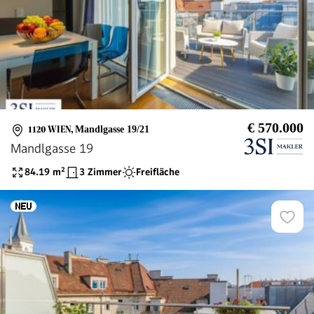
€ 570.000
1120 WIEN
,
Mandlgasse 19/21
Mandlgasse 19
84.19
m²
3 Zimmer
Freifläche