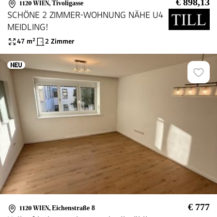
€ 898,13
1120 WIEN
,
Tivoligasse
SCHÖNE 2 ZIMMER-WOHNUNG NÄHE U4
MEIDLING!
47
m²
2 Zimmer
€ 777
1120 WIEN
,
Eichenstraße 8