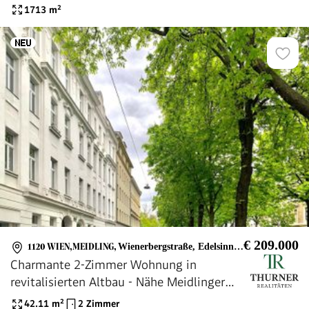
1713
m²
€ 209.000
1120 WIEN,MEIDLING
,
Wienerbergstraße, Edelsinnstraße, Meidlinger Hauptstraße
Charmante 2-Zimmer Wohnung in
revitalisierten Altbau - Nähe Meidlinger
Markt
42.11
m²
2 Zimmer