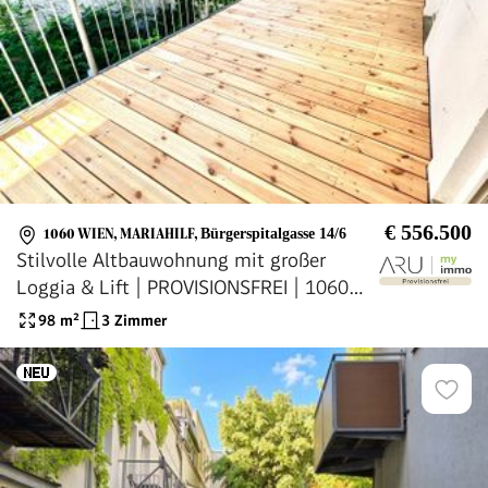
€ 556.500
1060 WIEN, MARIAHILF
,
Bürgerspitalgasse 14/6
Stilvolle Altbauwohnung mit großer
Loggia & Lift | PROVISIONSFREI | 1060
Mariahilf (Provisionsfrei)
98
m²
3 Zimmer