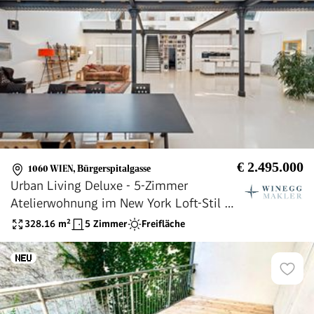
€ 2.495.000
1060 WIEN
,
Bürgerspitalgasse
Urban Living Deluxe - 5-Zimmer
Atelierwohnung im New York Loft-Stil mit
Weinkeller, Terrasse & Garage
328.16
m²
5 Zimmer
Freifläche