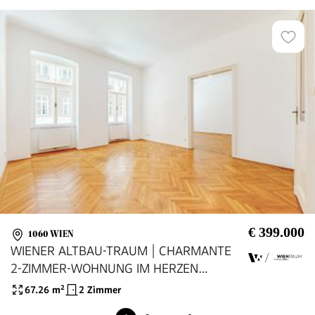
€ 399.000
1060 WIEN
WIENER ALTBAU-TRAUM | CHARMANTE
2-ZIMMER-WOHNUNG IM HERZEN
MARIAHILFS
67.26
m²
2 Zimmer