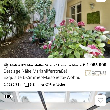
€ 1.985.000
1060 WIEN
,
Mariahilfer Straße / Haus des Meeres
Bestlage Nähe Mariahilferstraße!
Exquisite 6-Zimmer-Maisonette-Wohnung
mit romantischem Eigengarten und
280.71
m²
6 Zimmer
Freifläche
Garagenplatz