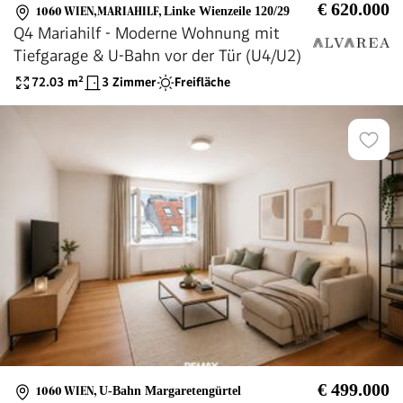
€ 620.000
1060 WIEN,MARIAHILF
,
Linke Wienzeile 120/29
Q4 Mariahilf - Moderne Wohnung mit
Tiefgarage & U-Bahn vor der Tür (U4/U2)
72.03
m²
3 Zimmer
Freifläche
€ 499.000
1060 WIEN
,
U-Bahn Margaretengürtel