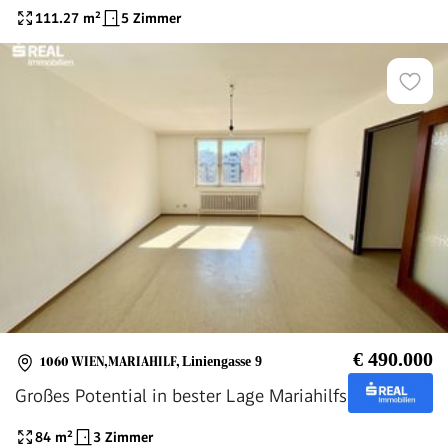
111.27
m²
5 Zimmer
€ 490.000
1060 WIEN,MARIAHILF
,
Liniengasse 9
Großes Potential in bester Lage Mariahilfs
84
m²
3 Zimmer