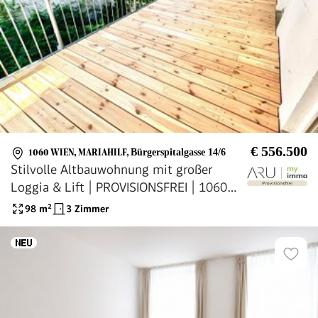
€ 556.500
1060 WIEN, MARIAHILF
,
Bürgerspitalgasse 14/6
Stilvolle Altbauwohnung mit großer
Loggia & Lift | PROVISIONSFREI | 1060
Mariahilf (Provisionsfrei)
98
m²
3 Zimmer