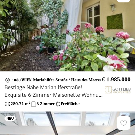
€ 1.985.000
1060 WIEN
,
Mariahilfer Straße / Haus des Meeres
Bestlage Nähe Mariahilferstraße!
Exquisite 6-Zimmer-Maisonette-Wohnung
mit romantischem Eigengarten und
280.71
m²
6 Zimmer
Freifläche
Garagenplatz