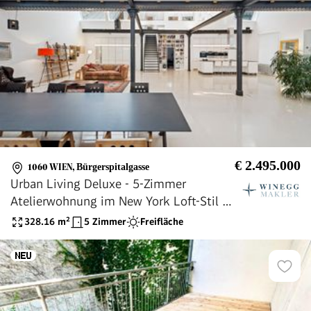
€ 2.495.000
1060 WIEN
,
Bürgerspitalgasse
Urban Living Deluxe - 5-Zimmer
Atelierwohnung im New York Loft-Stil mit
Weinkeller, Terrasse & Garage
328.16
m²
5 Zimmer
Freifläche