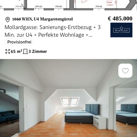
€ 485.000
1060 WIEN
,
U4 Margaretengürtel
Mollardgasse: Sanierungs-Erstbezug + 3
Min. zur U4 + Perfekte Wohnlage +
Süd-/Ost-Ausrichtung + Klima
Provisionfrei
(Sonderwunsch)
65
m²
3 Zimmer