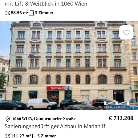
mit Lift & Weitblick in 1060 Wien
88.56
m²
3 Zimmer
€ 732.200
1060 WIEN
,
Gumpendorfer Straße
Sanierungsbedürftiger Altbau in Mariahilf
111.27
m²
5 Zimmer