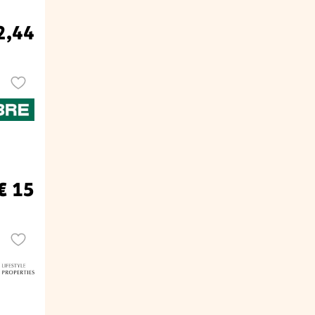
2,44
€ 15