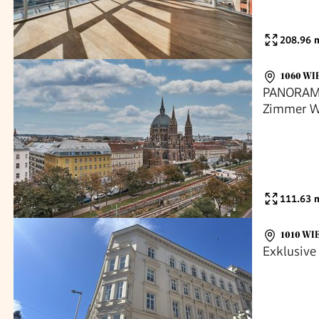
208.96
m
1060 WI
PANORAMAB
Zimmer W
mit MOD
111.63
m
1010 WI
Exklusive