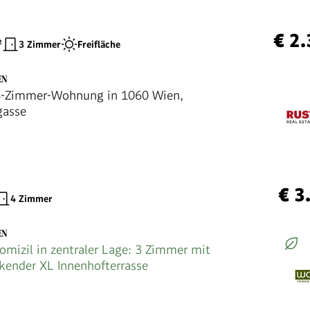
€ 2
²
3 Zimmer
Freifläche
EN
 4-Zimmer-Wohnung in 1060 Wien,
gasse
€ 3
4 Zimmer
EN
omizil in zentraler Lage: 3 Zimmer mit
kender XL Innenhofterrasse