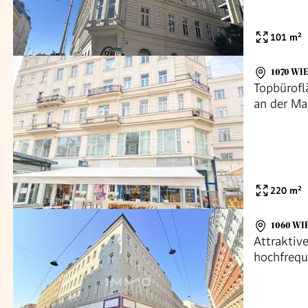
101
m²
1070 WI
Topbüroflä
an der Mar
220
m²
1060 WI
Attraktiv
hochfrequ
Straße