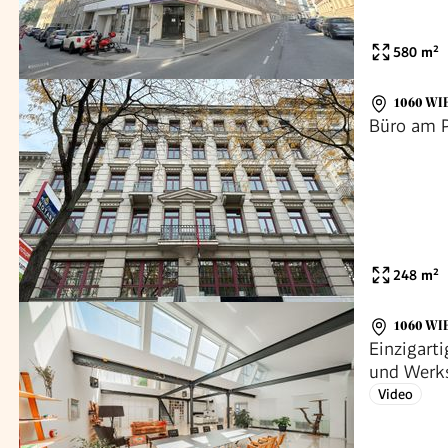
580
m²
1060 WI
Büro am P
248
m²
1060 WI
Einzigart
und Werks
Video