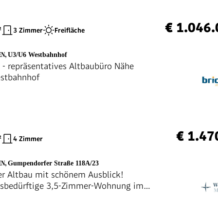
€ 1.046
²
3 Zimmer
Freifläche
EN
,
U3/U6 Westbahnhof
 - repräsentatives Altbaubüro Nähe
stbahnhof
€ 1.47
²
4 Zimmer
EN
,
Gumpendorfer Straße 118A/23
er Altbau mit schönem Ausblick!
gsbedürftige 3,5-Zimmer-Wohnung im