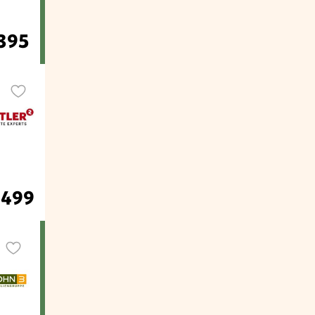
.395
.499