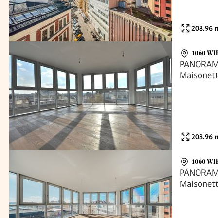
208.96
m
1060 WI
PANORAMA
Maisonett
208.96
m
1060 WI
PANORAMA
Maisonett