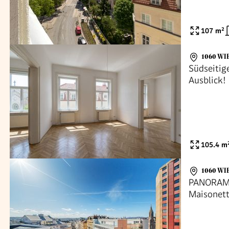
107
m²
1060 WI
Südseitig
Ausblick!
105.4
m
1060 WI
PANORAMA
Maisonett