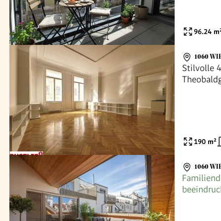
96.24
m
1060 WI
Stilvolle
Theobald
190
m²
1060 WI
Familiend
beeindruc