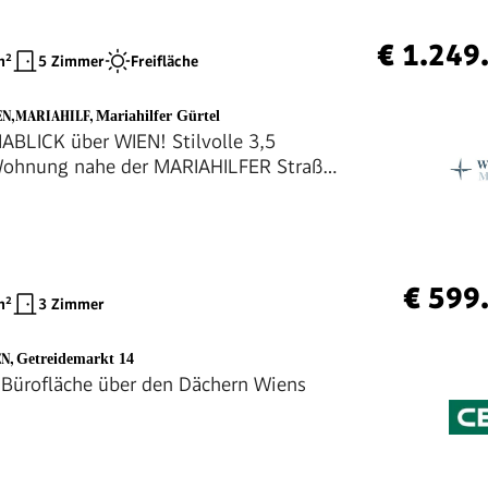
€ 1.249
²
5 Zimmer
Freifläche
EN,MARIAHILF
,
Mariahilfer Gürtel
LICK über WIEN! Stilvolle 3,5
ohnung nahe der MARIAHILFER Straße
ERNSTER AUSSTATTUNG
€ 599
²
3 Zimmer
EN
,
Getreidemarkt 14
 Bürofläche über den Dächern Wiens