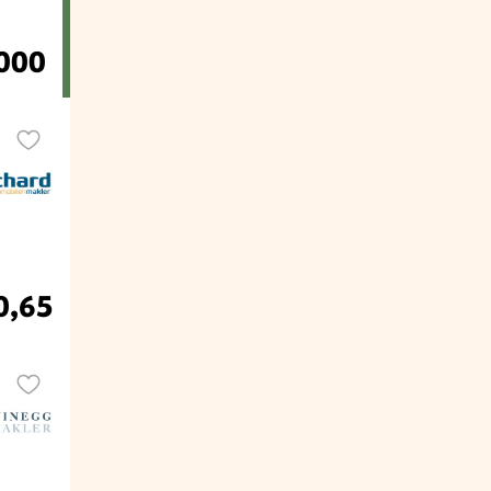
.000
0,65