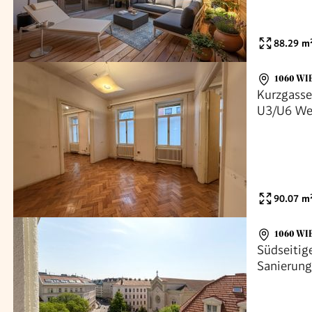
88.29
m
1060 WI
Kurzgasse
U3/U6 We
90.07
m
1060 WI
Südseitig
Sanierun
3. Stock