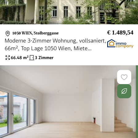
€ 1.489,54
1050 WIEN
,
Stolberggasse
Moderne 3-Zimmer Wohnung, vollsaniert,
66m², Top Lage 1050 Wien, Miete
€1.489,-
66.48
m²
3 Zimmer