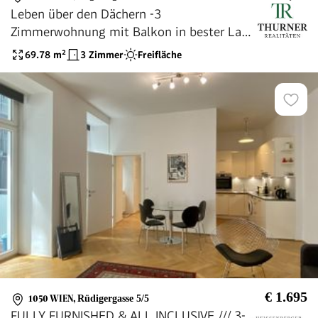
Leben über den Dächern -3
Zimmerwohnung mit Balkon in bester Lage
des 5. Bezirkes!
69.78
m²
3 Zimmer
Freifläche
€ 1.695
1050 WIEN
,
Rüdigergasse 5/5
FULLY FURNISHED & ALL INCLUSIVE /// 3-