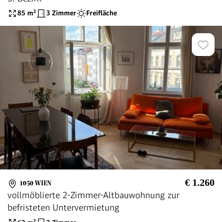
85
m²
3 Zimmer
Freifläche
€ 1.260
1050 WIEN
vollmöblierte 2-Zimmer-Altbauwohnung zur
befristeten Untervermietung