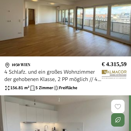
€ 4.315,59
1050 WIEN
4 Schlafz. und ein großes Wohnzimmer
der gehobenen Klasse, 2 PP möglich // 4
bedr. and a large, upscale living, 2
156.81
m²
5 Zimmer
Freifläche
parking optional //