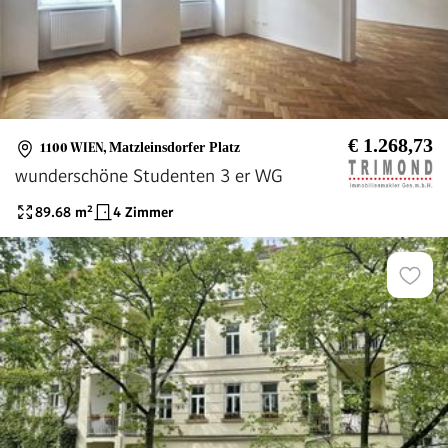
€ 1.268,73
1100 WIEN
,
Matzleinsdorfer Platz
wunderschöne Studenten 3 er WG
89.68
m²
4 Zimmer