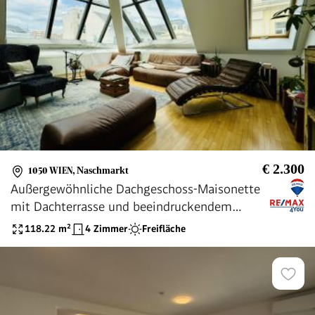
€ 2.300
1050 WIEN
,
Naschmarkt
Außergewöhnliche Dachgeschoss-Maisonette
mit Dachterrasse und beeindruckendem
Wienblick nahe Naschmarkt
118.22
m²
4 Zimmer
Freifläche