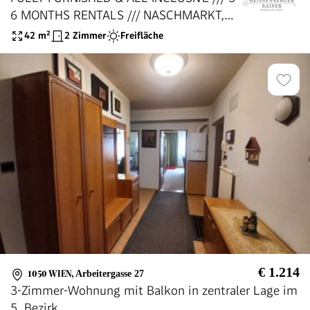
6 MONTHS RENTALS /// NASCHMARKT,
MOTTO, KETTENBRÜCKENGASSE
42
m²
2 Zimmer
Freifläche
€ 1.214
1050 WIEN
,
Arbeitergasse 27
3-Zimmer-Wohnung mit Balkon in zentraler Lage im
5. Bezirk