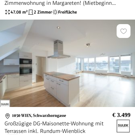
Zimmerwohnung in Margareten! (Mietbeginn
01.09.2026)
47.08
m²
2 Zimmer
Freifläche
€ 3.499
1050 WIEN
,
Schwarzhorngasse
Großzügige DG-Maisonette-Wohnung mit
Terrassen inkl. Rundum-Wienblick