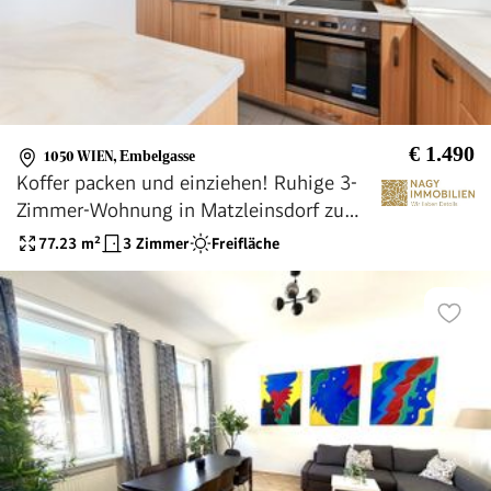
€ 1.490
1050 WIEN
,
Embelgasse
Koffer packen und einziehen! Ruhige 3-
Zimmer-Wohnung in Matzleinsdorf zu
vermieten!
77.23
m²
3 Zimmer
Freifläche