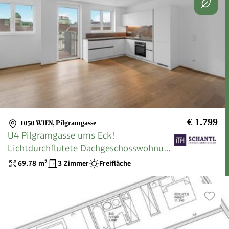
€ 1.799
1050 WIEN
,
Pilgramgasse
U4 Pilgramgasse ums Eck!
Lichtdurchflutete Dachgeschosswohnung
mit hofseitiger Terrasse + ausgezeichnete
69.78
m²
3 Zimmer
Freifläche
Infrastruktur!