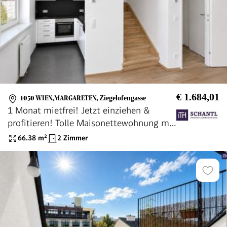
€ 1.684,01
1050 WIEN,MARGARETEN
,
Ziegelofengasse
1 Monat mietfrei! Jetzt einziehen &
profitieren! Tolle Maisonettewohnung mit
Klimaanlage
66.38
m²
2 Zimmer