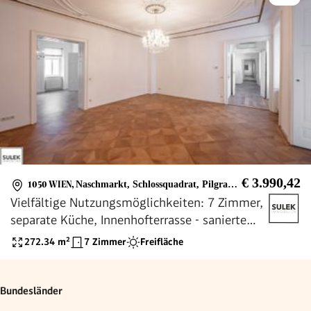
€ 3.990,42
1050 WIEN
,
Naschmarkt, Schlossquadrat, Pilgramgasse, U4
Vielfältige Nutzungsmöglichkeiten: 7 Zimmer,
separate Küche, Innenhofterrasse - sanierte
Altbauwohnung unbefristet mieten!
272.34
m²
7 Zimmer
Freifläche
Bundesländer