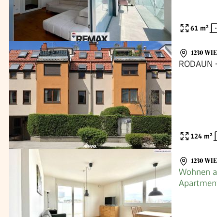
61
m²
1230 WI
RODAUN -
124
m²
1230 WI
Wohnen au
Apartment
1230 Wie