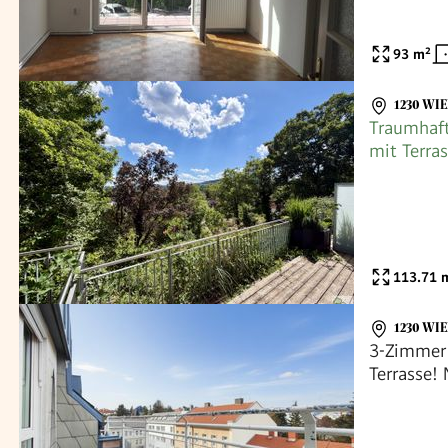
93
m²
1230 WI
Traumhaf
mit Terras
113.71
m
1230 WI
3-Zimmer
Terrasse!