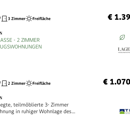
€ 1.3
²
3 Zimmer
Freifläche
EN
ASSE - 2 ZIMMER
ZUGSWOHNUNGEN
€ 1.07
²
2 Zimmer
Freifläche
EN
legte, teilmöblierte 3- Zimmer
hnung in ruhiger Wohnlage des
 !