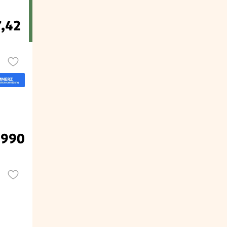
7,42
.990