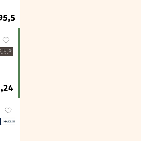
95,5
3,24