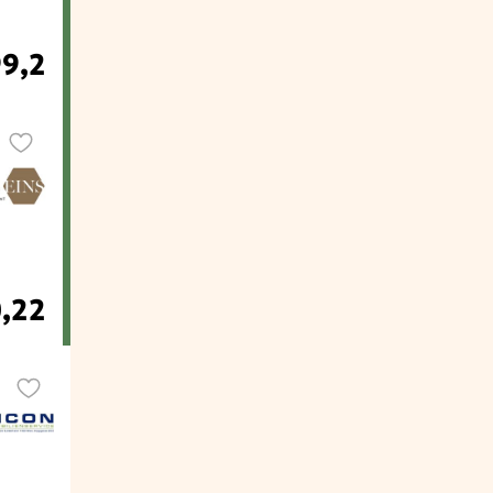
99,2
0,22