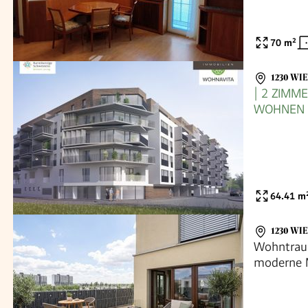
70
m²
1230 WI
| 2 ZIMM
WOHNEN 
64.41
m
1230 WI
Wohntraum
moderne 
Liesing