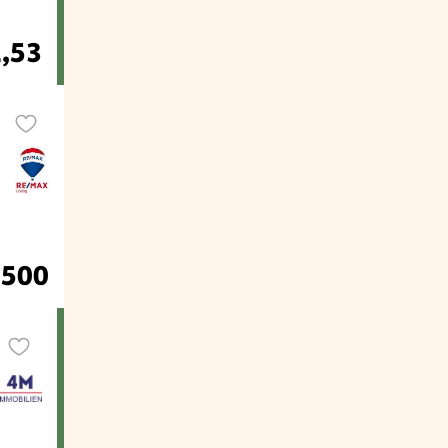
1,53
.500