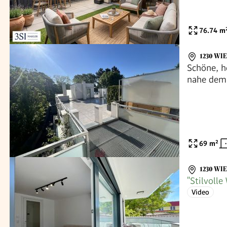
76.74
m
1230 WI
Schöne, h
nahe dem 
69
m²
1230 WI
"Stilvoll
Video