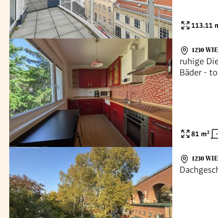
113.11
m
1230 WI
ruhige Di
Bäder - t
81
m²
1230 WI
Dachgesc