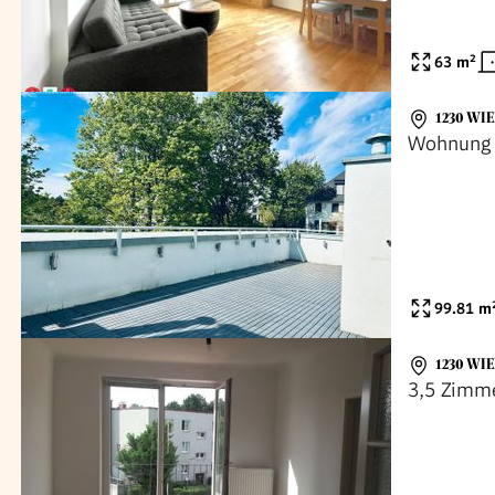
63
m²
1230 WI
Wohnung 
99.81
m
1230 WI
3,5 Zimme