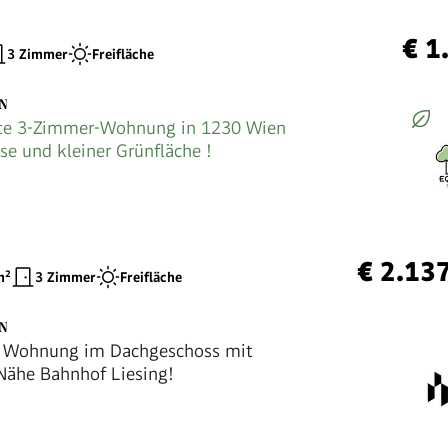
€ 1
3 Zimmer
Freifläche
EN
te 3-Zimmer-Wohnung in 1230 Wien
se und kleiner Grünfläche !
€ 2.13
²
3 Zimmer
Freifläche
EN
 Wohnung im Dachgeschoss mit
 Nähe Bahnhof Liesing!