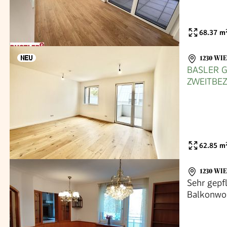
68.37
m
1230 WI
BASLER G
ZWEITBE
62.85
m
1230 WI
Sehr gepf
Balkonwo
23.Bezirks