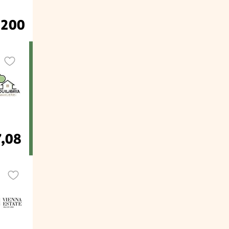
.200
7,08