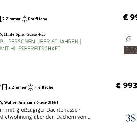
€ 9
2 Zimmer
Freifläche
EN
,
Hilde-Spiel-Gasse 4/33
ER | PERSONEN ÜBER 60 JAHREN |
MIT HILFSBEREITSCHAFT
€ 99
²
2 Zimmer
Freifläche
EN
,
Walter-Jurmann-Gasse 2B/64
 mit großzügiger Dachterrasse -
Mietwohnung über den Dächern von