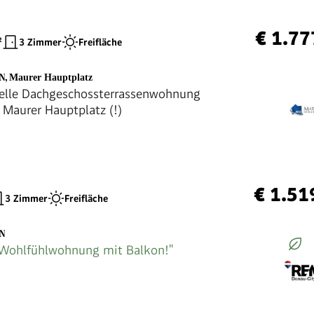
€ 1.77
²
3 Zimmer
Freifläche
EN
,
Maurer Hauptplatz
elle Dachgeschossterrassenwohnung
Maurer Hauptplatz (!)
€ 1.51
3 Zimmer
Freifläche
EN
e Wohlfühlwohnung mit Balkon!"