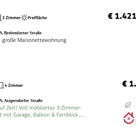
€ 1.42
3 Zimmer
Freifläche
EN
,
Breitenfurter Straße
 große Maisonettewohnung
€ 1
4 Zimmer
EN
,
Atzgersdorfer Straße
f Zeit! Voll möbliertes 3-Zimmer-
 mit Garage, Balkon & Fernblick,
n