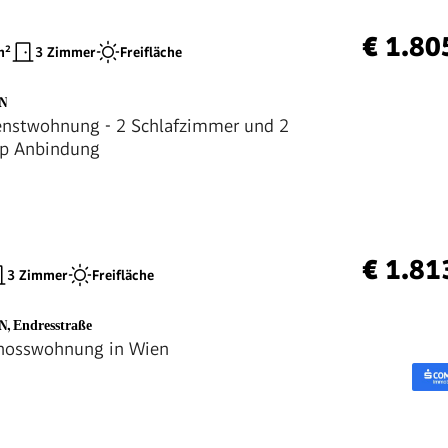
€ 1.80
²
3 Zimmer
Freifläche
EN
enstwohnung - 2 Schlafzimmer und 2
op Anbindung
€ 1.81
3 Zimmer
Freifläche
EN
,
Endresstraße
hosswohnung in Wien