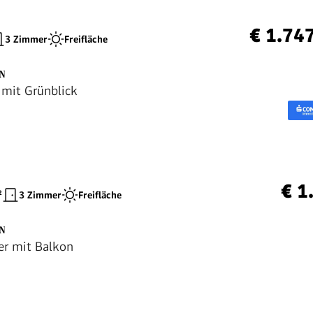
€ 1.74
3 Zimmer
Freifläche
EN
mit Grünblick
€ 1
²
3 Zimmer
Freifläche
EN
r mit Balkon