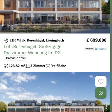
€ 699.000
1230 WIEN
,
Rosenhügel, Liesingbach
Loft.Rosenhügel: Großzügige
Dreizimmer Wohnung im DG
Provisionfrei
PROVISIONSFREI
123.82
m²
3 Zimmer
Freifläche