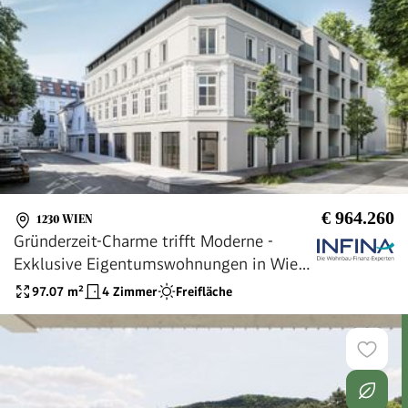
€ 964.260
1230 WIEN
Gründerzeit-Charme trifft Moderne -
Exklusive Eigentumswohnungen in Wien-
Liesing
97.07
m²
4 Zimmer
Freifläche