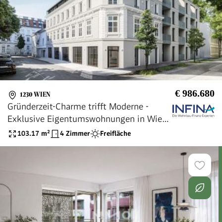
€ 986.680
1230 WIEN
Gründerzeit-Charme trifft Moderne -
Exklusive Eigentumswohnungen in Wien-
Liesing
103.17
m²
4 Zimmer
Freifläche