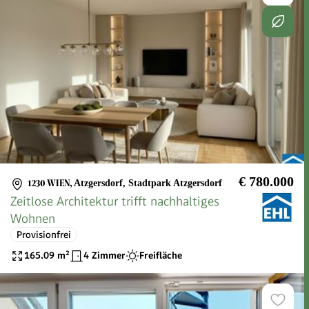
€ 780.000
1230 WIEN
,
Atzgersdorf, Stadtpark Atzgersdorf
Zeitlose Architektur trifft nachhaltiges
Wohnen
Provisionfrei
165.09
m²
4 Zimmer
Freifläche