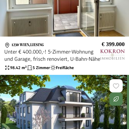
€ 399.000
1230 WIEN,LIESING
Unter € 400.000,-! 5-Zimmer-Wohnung
und Garage, frisch renoviert, U-Bahn-Nähe
98.42
m²
5 Zimmer
Freifläche