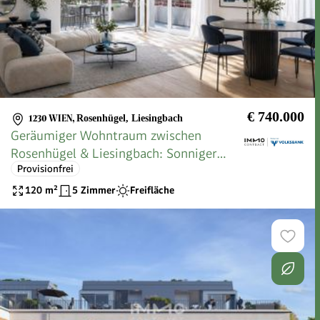
€ 740.000
1230 WIEN
,
Rosenhügel, Liesingbach
Geräumiger Wohntraum zwischen
Rosenhügel & Liesingbach: Sonniger
Provisionfrei
Erstbezug (provisionsfrei)
120
m²
5 Zimmer
Freifläche