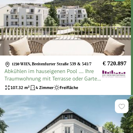
€ 720.897
1230 WIEN
,
Breitenfurter Straße 539 & 541/7
Abkühlen im hauseigenen Pool .... Ihre
Traumwohnung mit Terrasse oder Garten
und Fernblick Nähe Maurer Wald
107.32
m²
4 Zimmer
Freifläche
PROVISIONSFREI !!