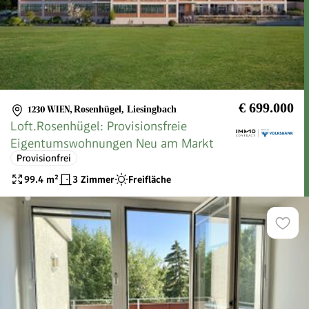
€ 699.000
1230 WIEN
,
Rosenhügel, Liesingbach
Loft.Rosenhügel: Provisionsfreie
Eigentumswohnungen Neu am Markt
Provisionfrei
99.4
m²
3 Zimmer
Freifläche