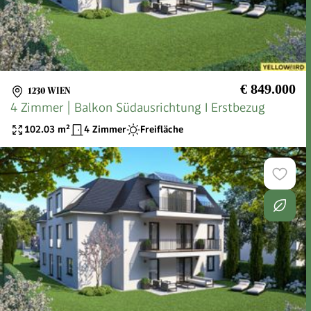
€ 849.000
1230 WIEN
4 Zimmer | Balkon Südausrichtung I Erstbezug
102.03
m²
4 Zimmer
Freifläche