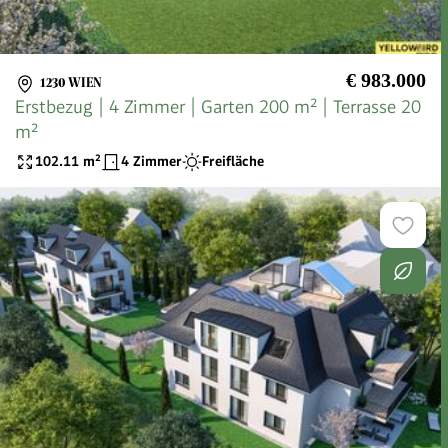
€ 983.000
1230 WIEN
Erstbezug | 4 Zimmer | Garten 200 m² | Terrasse 20
m²
102.11
m²
4 Zimmer
Freifläche