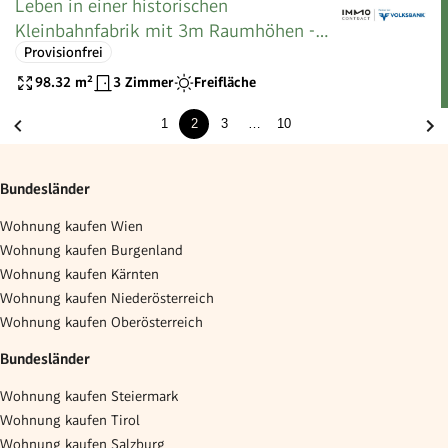
Leben in einer historischen
Kleinbahnfabrik mit 3m Raumhöhen -
Provisionfrei
zwischen Rosenhügel und Liesingbach
98.32
m²
3 Zimmer
Freifläche
1
2
3
…
10
Bundesländer
Wohnung kaufen Wien
Wohnung kaufen Burgenland
Wohnung kaufen Kärnten
Wohnung kaufen Niederösterreich
Wohnung kaufen Oberösterreich
Bundesländer
Wohnung kaufen Steiermark
Wohnung kaufen Tirol
Wohnung kaufen Salzburg