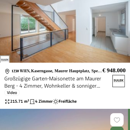
€ 948.000
1230 WIEN
,
Kaserngasse, Maurer Hauptplatz, Speisinger Straße, Maurer Wald, Lainzer Tiergarten
Großzügige Garten-Maisonette am Maurer
Berg - 4 Zimmer, Wohnkeller & sonniger
Eigengarten
Video
215.71
m²
4 Zimmer
Freifläche