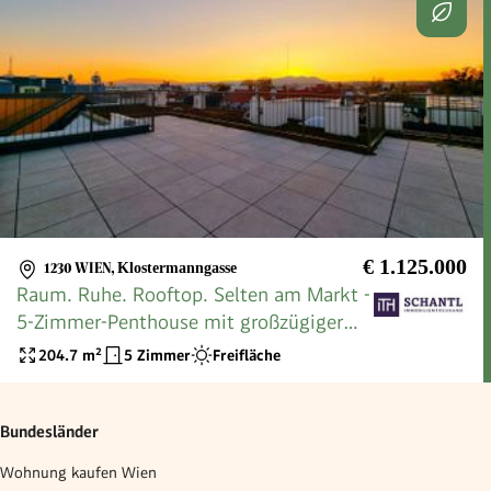
€ 1.125.000
1230 WIEN
,
Klostermanngasse
Raum. Ruhe. Rooftop. Selten am Markt -
5-Zimmer-Penthouse mit großzügiger
Dachterrasse in Ruhelage! Erdwärme +
204.7
m²
5 Zimmer
Freifläche
Garagenplätze + Energieeffizient
Wohnen!
Bundesländer
Wohnung kaufen Wien