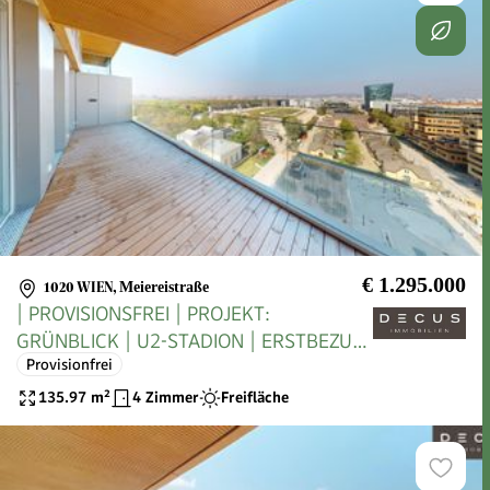
€ 1.295.000
1020 WIEN
,
Meiereistraße
| PROVISIONSFREI | PROJEKT:
GRÜNBLICK | U2-STADION | ERSTBEZUG
Provisionfrei
|
135.97
m²
4 Zimmer
Freifläche