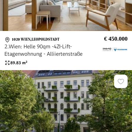
€ 450.000
1020 WIEN,LEOPOLDSTADT
2.Wien: Helle 90qm -4ZI-Lift-
Etagenwohnung - Alliiertenstraße
89.83
m²