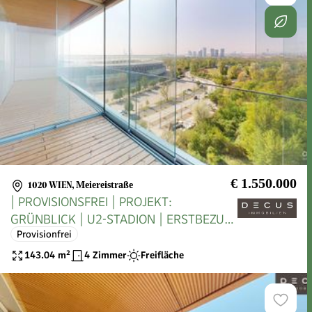
€ 1.550.000
1020 WIEN
,
Meiereistraße
| PROVISIONSFREI | PROJEKT:
GRÜNBLICK | U2-STADION | ERSTBEZUG
Provisionfrei
|
143.04
m²
4 Zimmer
Freifläche