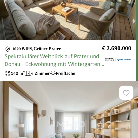
€ 2.690.000
1020 WIEN
,
Grüner Prater
Spektakulärer Weitblick auf Prater und
Donau - Eckwohnung mit Wintergarten
und Terrassen im 25. Stock
140
m²
4 Zimmer
Freifläche