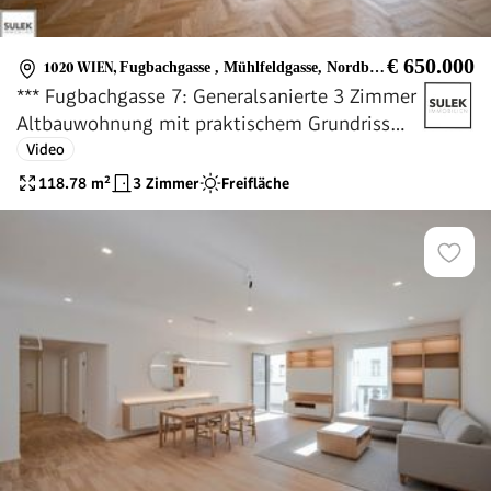
€ 650.000
1020 WIEN
,
Fugbachgasse , Mühlfeldgasse, Nordbahnstraße, Praterstern, Augarten
*** Fugbachgasse 7: Generalsanierte 3 Zimmer
Altbauwohnung mit praktischem Grundriss
und Balkon *** Nähe Augarten ***
Video
118.78
m²
3 Zimmer
Freifläche