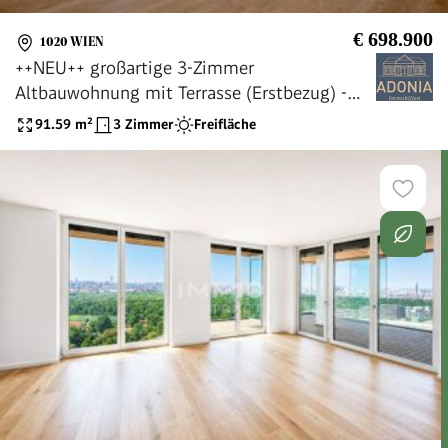
€ 698.900
1020 WIEN
++NEU++ großartige 3-Zimmer
Altbauwohnung mit Terrasse (Erstbezug) -
TOPLAGE!
91.59
m²
3 Zimmer
Freifläche