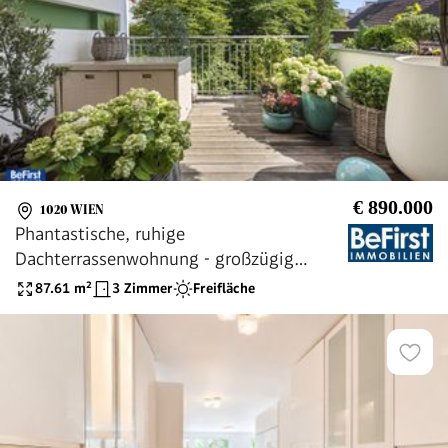
€ 890.000
1020 WIEN
Phantastische, ruhige
Dachterrassenwohnung - großzügig
geschnitten. Ideal für Paare und Singles
87.61
m²
3 Zimmer
Freifläche