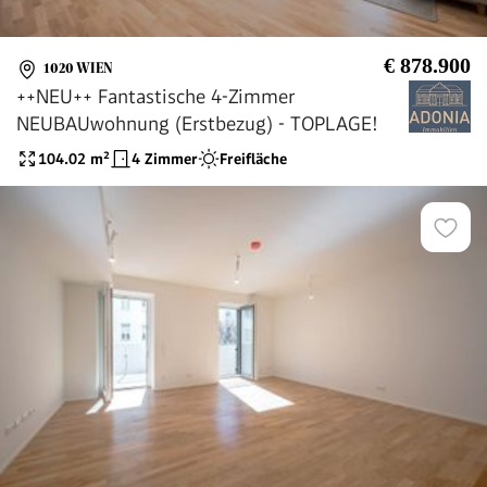
€ 878.900
1020 WIEN
++NEU++ Fantastische 4-Zimmer
NEUBAUwohnung (Erstbezug) - TOPLAGE!
104.02
m²
4 Zimmer
Freifläche