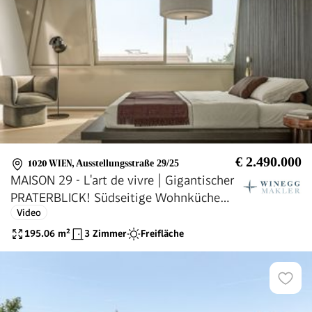
€ 2.490.000
1020 WIEN
,
Ausstellungsstraße 29/25
MAISON 29 - L'art de vivre | Gigantischer
PRATERBLICK! Südseitige Wohnküche
Video
mit charmantem Türmchen! 2 Terrassen
mit über 50 qm!
195.06
m²
3 Zimmer
Freifläche