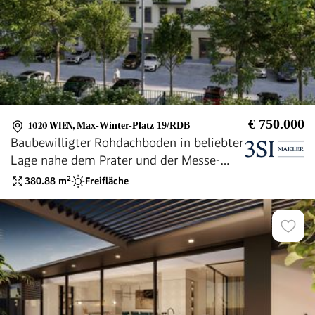
€ 750.000
1020 WIEN
,
Max-Winter-Platz 19/RDB
Baubewilligter Rohdachboden in beliebter
Lage nahe dem Prater und der Messe-
Wien
380.88
m²
Freifläche