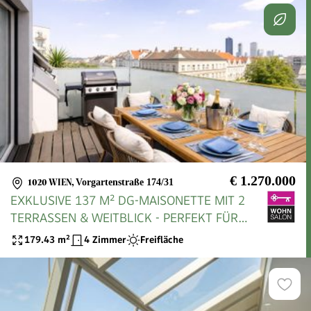
€ 1.270.000
1020 WIEN
,
Vorgartenstraße 174/31
EXKLUSIVE 137 M² DG-MAISONETTE MIT 2
TERRASSEN & WEITBLICK - PERFEKT FÜR
ANSPRUCHSVOLLE PAARE IM 2. BEZIRK
179.43
m²
4 Zimmer
Freifläche