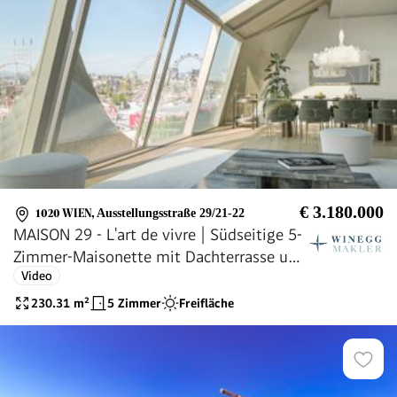
€ 3.180.000
1020 WIEN
,
Ausstellungsstraße 29/21-22
MAISON 29 - L'art de vivre | Südseitige 5-
Zimmer-Maisonette mit Dachterrasse und
Video
privatem Liftausstieg! Blick über den
Prater!
230.31
m²
5 Zimmer
Freifläche