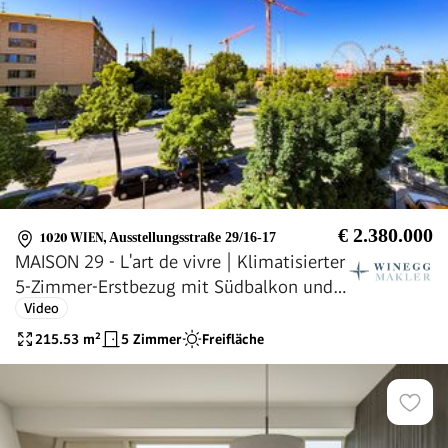
€ 2.380.000
1020 WIEN
,
Ausstellungsstraße 29/16-17
MAISON 29 - L'art de vivre | Klimatisierter
5-Zimmer-Erstbezug mit Südbalkon und
Video
privatem Liftausstieg! Generalsanierte
Liegenschaft!
215.53
m²
5 Zimmer
Freifläche