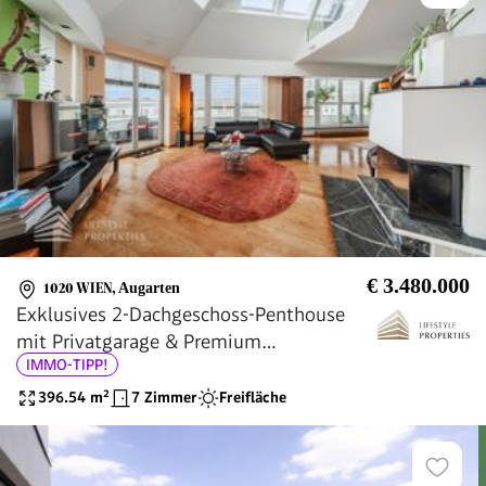
€ 3.480.000
1020 WIEN
,
Augarten
Exklusives 2-Dachgeschoss-Penthouse
mit Privatgarage & Premium
IMMO-TIPP!
Vollausstattung, Nähe Augarten
396.54
m²
7 Zimmer
Freifläche