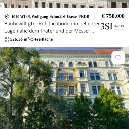
€ 750.000
1020 WIEN
,
Wolfgang-Schmälzl-Gasse 4/RDB
Baubewilligter Rohdachboden in beliebter
Lage nahe dem Prater und der Messe-
Wien
526.36
m²
Freifläche