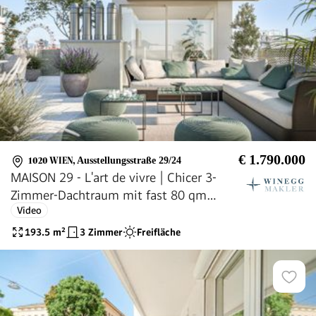
€ 1.790.000
1020 WIEN
,
Ausstellungsstraße 29/24
MAISON 29 - L'art de vivre | Chicer 3-
Zimmer-Dachtraum mit fast 80 qm
Video
Freifläche und 2 Bädern!
193.5
m²
3 Zimmer
Freifläche