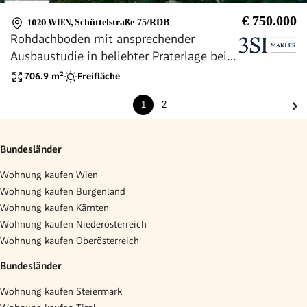
€ 750.000
1020 WIEN
,
Schüttelstraße 75/RDB
Rohdachboden mit ansprechender
Ausbaustudie in beliebter Praterlage bei
der Jesuitenwiese
706.9
m²
Freifläche
1
2
Bundesländer
Wohnung kaufen Wien
Wohnung kaufen Burgenland
Wohnung kaufen Kärnten
Wohnung kaufen Niederösterreich
Wohnung kaufen Oberösterreich
Bundesländer
Wohnung kaufen Steiermark