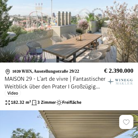
€ 2.390.000
1020 WIEN
,
Ausstellungsstraße 29/22
MAISON 29 - L'art de vivre | Fantastischer
Weitblick über den Prater I Großzügig
Video
angelegte Maisonette mit 2 Terrassen I
Historisches Türmchen am Dach
182.32
m²
3 Zimmer
Freifläche