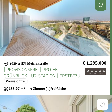
€ 1.295.000
1020 WIEN
,
Meiereistraße
| PROVISIONSFREI | PROJEKT:
GRÜNBLICK | U2-STADION | ERSTBEZUG
Provisionfrei
|
135.97
m²
4 Zimmer
Freifläche