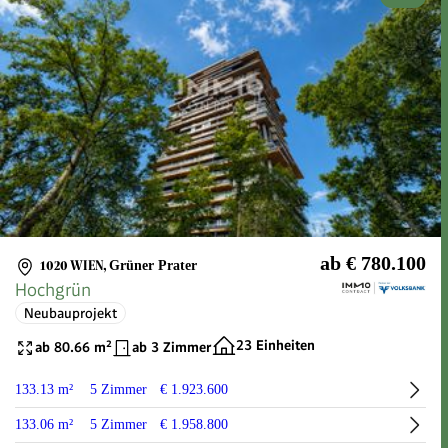
ab € 780.100
1020 WIEN
,
Grüner Prater
Hochgrün
Neubauprojekt
23 Einheiten
ab 80.66 m²
ab 3 Zimmer
133.13 m²
5 Zimmer
€ 1.923.600
133.06 m²
5 Zimmer
€ 1.958.800