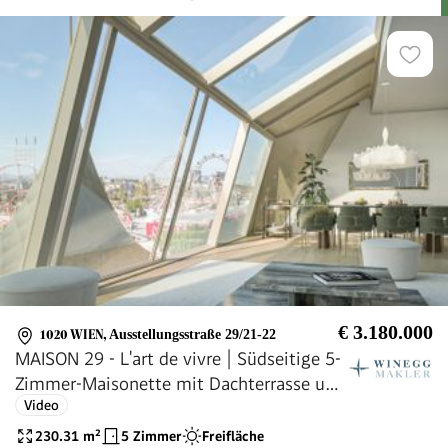
€ 3.180.000
1020 WIEN
,
Ausstellungsstraße 29/21-22
MAISON 29 - L'art de vivre | Südseitige 5-
Zimmer-Maisonette mit Dachterrasse und
Video
privatem Liftausstieg! Blick über den
Prater!
230.31
m²
5 Zimmer
Freifläche