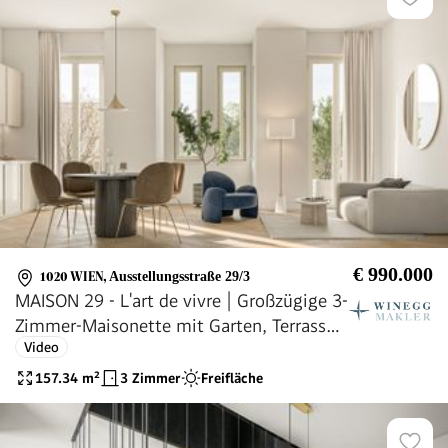
€ 990.000
1020 WIEN
,
Ausstellungsstraße 29/3
MAISON 29 - L'art de vivre | Großzügige 3-
Zimmer-Maisonette mit Garten, Terrasse
Video
und 2 Bädern!
157.34
m²
3 Zimmer
Freifläche