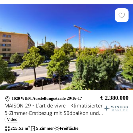
€ 2.380.000
1020 WIEN
,
Ausstellungsstraße 29/16-17
MAISON 29 - L'art de vivre | Klimatisierter
5-Zimmer-Erstbezug mit Südbalkon und
Video
privatem Liftausstieg! Generalsanierte
Liegenschaft!
215.53
m²
5 Zimmer
Freifläche