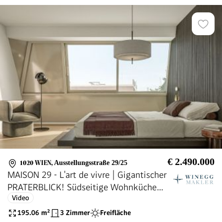
€ 2.490.000
1020 WIEN
,
Ausstellungsstraße 29/25
MAISON 29 - L'art de vivre | Gigantischer
PRATERBLICK! Südseitige Wohnküche
Video
mit charmantem Türmchen! 2 Terrassen
mit über 50 qm!
195.06
m²
3 Zimmer
Freifläche