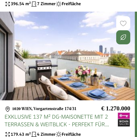
396.54
m²
7 Zimmer
Freifläche
€ 1.270.000
1020 WIEN
,
Vorgartenstraße 174/31
EXKLUSIVE 137 M² DG-MAISONETTE MIT 2
TERRASSEN & WEITBLICK - PERFEKT FÜR
ANSPRUCHSVOLLE PAARE IM 2. BEZIRK
179.43
m²
4 Zimmer
Freifläche