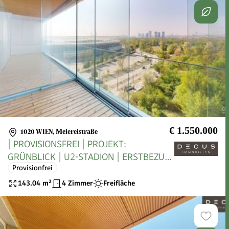
€ 1.550.000
1020 WIEN
,
Meiereistraße
| PROVISIONSFREI | PROJEKT:
GRÜNBLICK | U2-STADION | ERSTBEZUG
Provisionfrei
|
143.04
m²
4 Zimmer
Freifläche