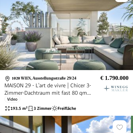
€ 1.790.000
1020 WIEN
,
Ausstellungsstraße 29/24
MAISON 29 - L'art de vivre | Chicer 3-
Zimmer-Dachtraum mit fast 80 qm
Video
Freifläche und 2 Bädern!
193.5
m²
3 Zimmer
Freifläche