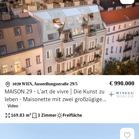
€ 990.000
1020 WIEN
,
Ausstellungsstraße 29/5
MAISON 29 - L'art de vivre | Die Kunst zu
leben - Maisonette mit zwei großzügigen
Video
Außenbereichen nächst WU und
Messegelände!
169.83
m²
3 Zimmer
Freifläche