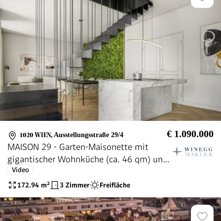
€ 1.090.000
1020 WIEN
,
Ausstellungsstraße 29/4
MAISON 29 - Garten-Maisonette mit
gigantischer Wohnküche (ca. 46 qm) und
Video
Raumhöhen über 3,30 m!
172.94
m²
3 Zimmer
Freifläche