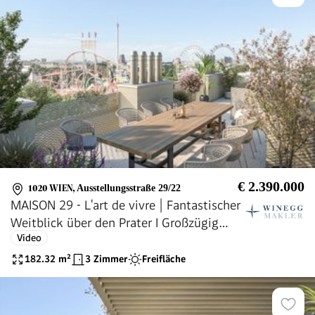
€ 2.390.000
1020 WIEN
,
Ausstellungsstraße 29/22
MAISON 29 - L'art de vivre | Fantastischer
Weitblick über den Prater I Großzügig
Video
angelegte Maisonette mit 2 Terrassen I
Historisches Türmchen am Dach
182.32
m²
3 Zimmer
Freifläche