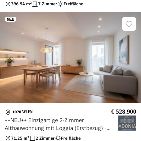
396.54
m²
7 Zimmer
Freifläche
€ 528.900
1020 WIEN
++NEU++ Einzigartige 2-Zimmer
Altbauwohnung mit Loggia (Erstbezug) -
TOPLAGE!
71.25
m²
2 Zimmer
Freifläche