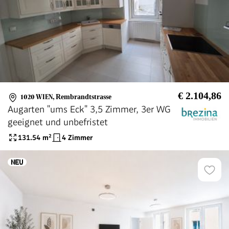
€ 2.104,86
1020 WIEN
,
Rembrandtstrasse
Augarten "ums Eck" 3,5 Zimmer, 3er WG
geeignet und unbefristet
131.54
m²
4 Zimmer