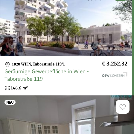
€ 3.252,32
1020 WIEN
,
Taborstraße 119/1
Geräumige Gewerbefläche in Wien -
Taborstraße 119
146.6
m²