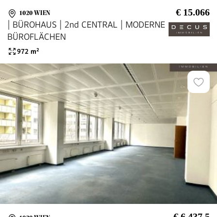
€ 15.066
1020 WIEN
| BÜROHAUS | 2nd CENTRAL | MODERNE
BÜROFLÄCHEN
972
m²
€ 6.437,5