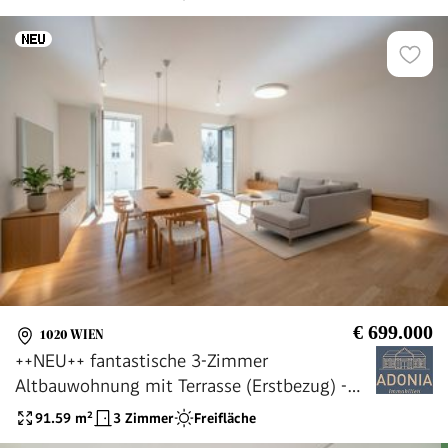
€ 699.000
1020 WIEN
++NEU++ fantastische 3-Zimmer
Altbauwohnung mit Terrasse (Erstbezug) -
TOPLAGE!
91.59
m²
3 Zimmer
Freifläche