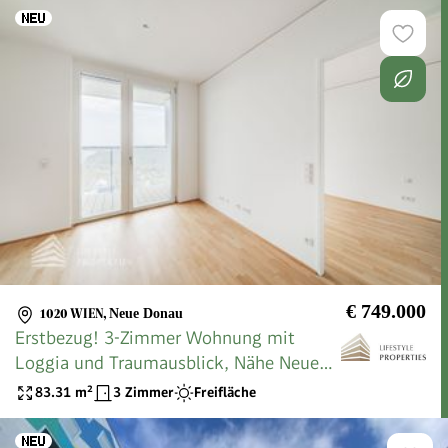
€ 749.000
1020 WIEN
,
Neue Donau
Erstbezug! 3-Zimmer Wohnung mit
Loggia und Traumausblick, Nähe Neue
Donau
83.31
m²
3 Zimmer
Freifläche