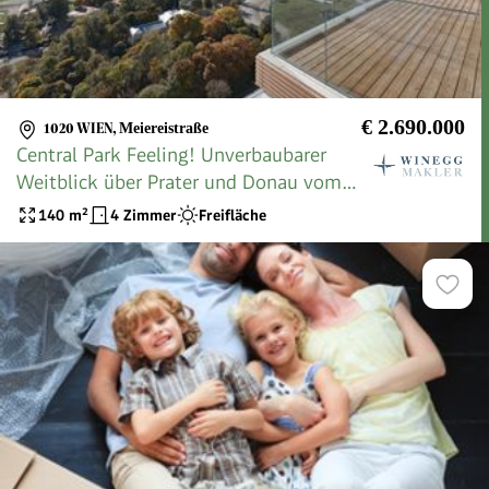
€ 2.690.000
1020 WIEN
,
Meiereistraße
Central Park Feeling! Unverbaubarer
Weitblick über Prater und Donau vom
25. Stock, Eckwohnung mit
140
m²
4 Zimmer
Freifläche
Traumterrassen und Wintergarten