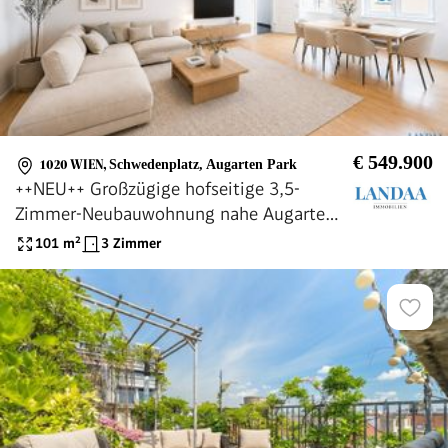
€ 549.900
1020 WIEN
,
Schwedenplatz, Augarten Park
++NEU++ Großzügige hofseitige 3,5-
Zimmer-Neubauwohnung nahe Augarten
& Innenstadt! Direkt bei U-Bahnstation
101
m²
3 Zimmer
Taborstraße