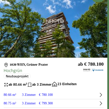
ab € 780.100
1020 WIEN
,
Grüner Prater
Hochgrün
Neubauprojekt
23 Einheiten
ab 80.66 m²
ab 3 Zimmer
80.66 m²
3 Zimmer
€ 780.100
80.75 m²
3 Zimmer
€ 799.300