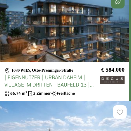
€ 584.000
1030 WIEN
,
Otto-Preminger-Straße
| EIGENNUTZER | URBAN DAHEIM |
VILLAGE IM DRITTEN | BAUFELD 13 |
FERTIGSTELLUNG 2027
66.74
m²
3 Zimmer
Freifläche