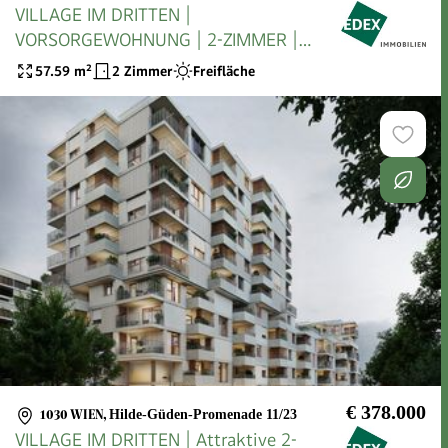
VILLAGE IM DRITTEN |
VORSORGEWOHNUNG | 2-ZIMMER |
EIGENGARTEN
57.59
m²
2 Zimmer
Freifläche
€ 378.000
1030 WIEN
,
Hilde-Güden-Promenade 11/23
VILLAGE IM DRITTEN | Attraktive 2-