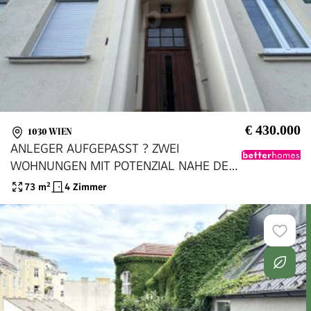
€ 430.000
1030 WIEN
ANLEGER AUFGEPASST ? ZWEI
WOHNUNGEN MIT POTENZIAL NAHE DEM
BELVEDERE
73
m²
4 Zimmer