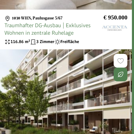
€ 950.000
1030 WIEN
,
Paulusgasse 5/67
Traumhafter DG-Ausbau | Exklusives
Wohnen in zentrale Ruhelage
116.86
m²
3 Zimmer
Freifläche