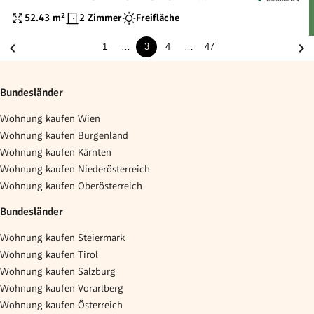
LOGGIA | ANLEGER
52.43
m²
2 Zimmer
Freifläche
1
…
3
4
…
47
Bundesländer
Wohnung kaufen Wien
Wohnung kaufen Burgenland
Wohnung kaufen Kärnten
Wohnung kaufen Niederösterreich
Wohnung kaufen Oberösterreich
Bundesländer
Wohnung kaufen Steiermark
Wohnung kaufen Tirol
Wohnung kaufen Salzburg
Wohnung kaufen Vorarlberg
Wohnung kaufen Österreich