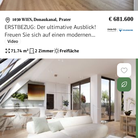
€ 681.600
1030 WIEN
,
Donaukanal, Prater
ERSTBEZUG: Der ultimative Ausblick!
Freuen Sie sich auf einen modernen
Video
Lifestyle mit vielen Annehmlichkeiten!
71.74
m²
2 Zimmer
Freifläche