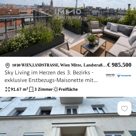
€ 985.500
1030 WIEN,LANDSTRASSE
,
Wien Mitte, Landstraßer Hauptstraße, Rochusmarkt, The Mall, Donaukanal, Stadtpark, Ring
Sky Living im Herzen des 3. Bezirks -
exklusive Erstbezugs-Maisonette mit
Dachterrasse & Weitblick
91.67
m²
3 Zimmer
Freifläche