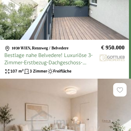
€ 950.000
1030 WIEN
,
Rennweg / Belvedere
Bestlage nahe Belvedere! Luxuriöse 3-
Zimmer-Erstbezug-Dachgeschoss-
Wohnung mit zwei Balkonen in
107
m²
3 Zimmer
Freifläche
historischem Gebäude