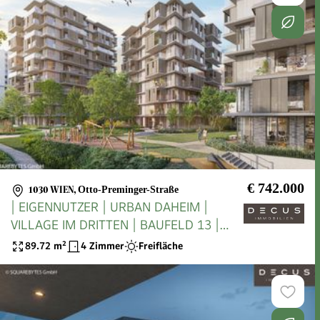
€ 742.000
1030 WIEN
,
Otto-Preminger-Straße
| EIGENNUTZER | URBAN DAHEIM |
VILLAGE IM DRITTEN | BAUFELD 13 |
FERTIGSTELLUNG 2027
89.72
m²
4 Zimmer
Freifläche