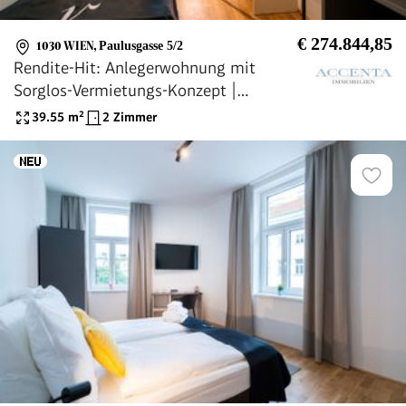
€ 274.844,85
1030 WIEN
,
Paulusgasse 5/2
Rendite-Hit: Anlegerwohnung mit
Sorglos-Vermietungs-Konzept |
paulus5.at
39.55
m²
2 Zimmer