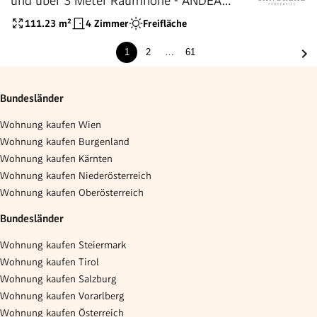
und über 3 Meter Raumhöhe - ANDEA
Parkside Residences
111.23
m²
4 Zimmer
Freifläche
1
2
…
61
Bundesländer
Wohnung kaufen Wien
Wohnung kaufen Burgenland
Wohnung kaufen Kärnten
Wohnung kaufen Niederösterreich
Wohnung kaufen Oberösterreich
Bundesländer
Wohnung kaufen Steiermark
Wohnung kaufen Tirol
Wohnung kaufen Salzburg
Wohnung kaufen Vorarlberg
Wohnung kaufen Österreich