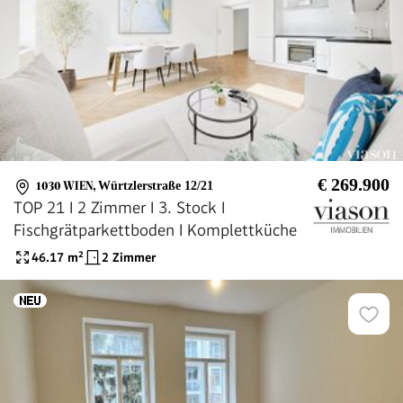
€ 269.900
1030 WIEN
,
Würtzlerstraße 12/21
TOP 21 I 2 Zimmer I 3. Stock I
Fischgrätparkettboden I Komplettküche
46.17
m²
2 Zimmer