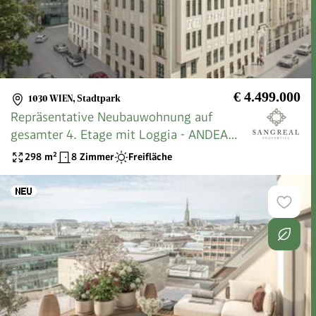
€ 4.499.000
1030 WIEN
,
Stadtpark
Repräsentative Neubauwohnung auf
gesamter 4. Etage mit Loggia - ANDEA
Parkside Residences
298
m²
8 Zimmer
Freifläche