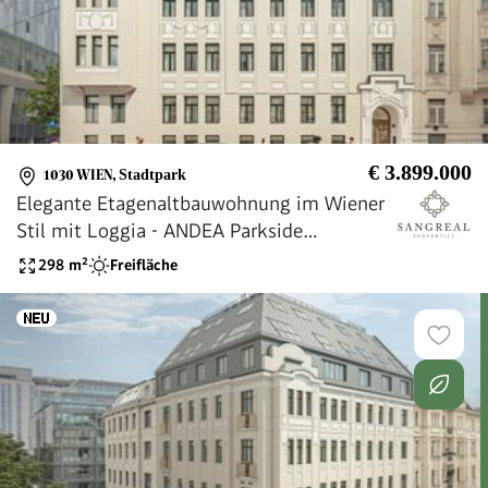
€ 3.899.000
1030 WIEN
,
Stadtpark
Elegante Etagenaltbauwohnung im Wiener
Stil mit Loggia - ANDEA Parkside
Residences
298
m²
Freifläche