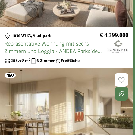
€ 4.399.000
1030 WIEN
,
Stadtpark
Repräsentative Wohnung mit sechs
Zimmern und Loggia - ANDEA Parkside
Residences
253.49
m²
6 Zimmer
Freifläche