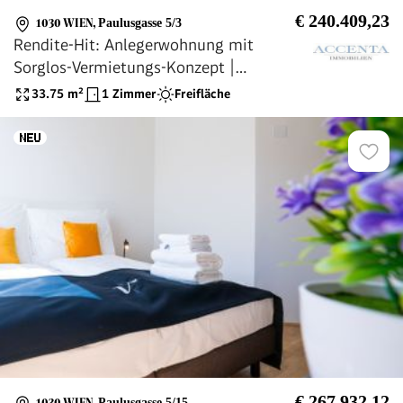
€ 240.409,23
1030 WIEN
,
Paulusgasse 5/3
Rendite-Hit: Anlegerwohnung mit
Sorglos-Vermietungs-Konzept |
paulus5.at
33.75
m²
1 Zimmer
Freifläche
€ 267.932,12