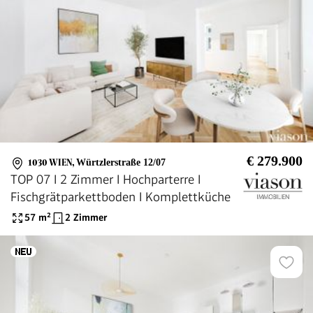
€ 279.900
1030 WIEN
,
Würtzlerstraße 12/07
TOP 07 I 2 Zimmer I Hochparterre I
Fischgrätparkettboden I Komplettküche
57
m²
2 Zimmer