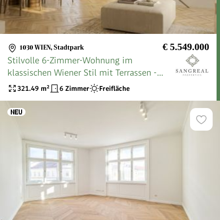
€ 5.549.000
1030 WIEN
,
Stadtpark
Stilvolle 6-Zimmer-Wohnung im
klassischen Wiener Stil mit Terrassen -
ANDEA Parkside Residences
321.49
m²
6 Zimmer
Freifläche