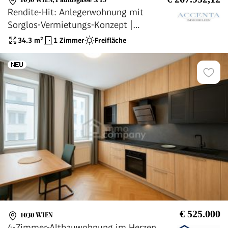
1030 WIEN
,
Paulusgasse 5/15
Rendite-Hit: Anlegerwohnung mit
Sorglos-Vermietungs-Konzept |
paulus5.at
34.3
m²
1 Zimmer
Freifläche
€ 525.000
1030 WIEN
4-Zimmer-Altbauwohnung im Herzen