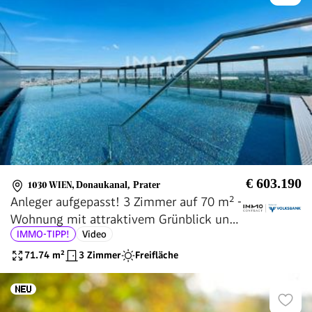
€ 603.190
1030 WIEN
,
Donaukanal, Prater
Anleger aufgepasst! 3 Zimmer auf 70 m² -
Wohnung mit attraktivem Grünblick und
IMMO-TIPP!
Video
POOL am DACH
71.74
m²
3 Zimmer
Freifläche