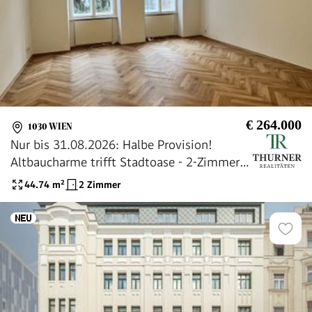
€ 264.000
1030 WIEN
Nur bis 31.08.2026: Halbe Provision!
Altbaucharme trifft Stadtoase - 2-Zimmer-
Wohnung in Toplage des 3. Bezirks
44.74
m²
2 Zimmer