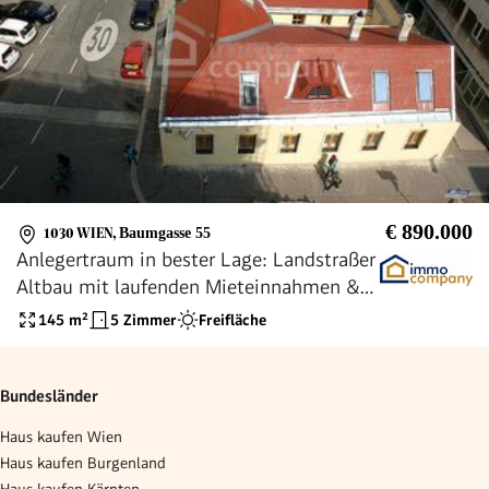
€ 890.000
1030 WIEN
,
Baumgasse 55
Anlegertraum in bester Lage: Landstraßer
Altbau mit laufenden Mieteinnahmen &
Entwicklungspotenzial
145
m²
5 Zimmer
Freifläche
Bundesländer
Haus kaufen Wien
Haus kaufen Burgenland