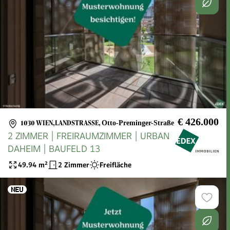
€ 426.000
1030 WIEN,LANDSTRASSE
,
Otto-Preminger-Straße
2 ZIMMER | FREIRAUMZIMMER | URBAN
DAHEIM | BAUFELD 13
49.94
m²
2 Zimmer
Freifläche