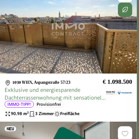
€ 1.098.500
1030 WIEN
,
Aspangstraße 57/23
Exklusive und energiesparende
Dachterrassenwohnung mit sensationell
IMMO-TIPP!
Provisionfrei
hohen Decken!
90.98
m²
3 Zimmer
Freifläche