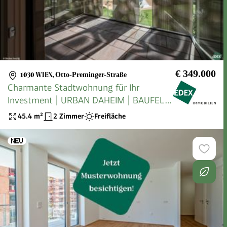
€ 349.000
1030 WIEN
,
Otto-Preminger-Straße
Charmante Stadtwohnung für Ihr
Investment | URBAN DAHEIM | BAUFELD
13 | ANLEGER
45.4
m²
2 Zimmer
Freifläche