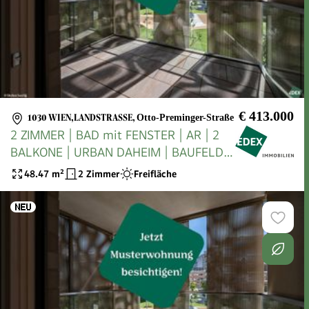
€ 413.000
1030 WIEN,LANDSTRASSE
,
Otto-Preminger-Straße
2 ZIMMER | BAD mit FENSTER | AR | 2
BALKONE | URBAN DAHEIM | BAUFELD
13
48.47
m²
2 Zimmer
Freifläche