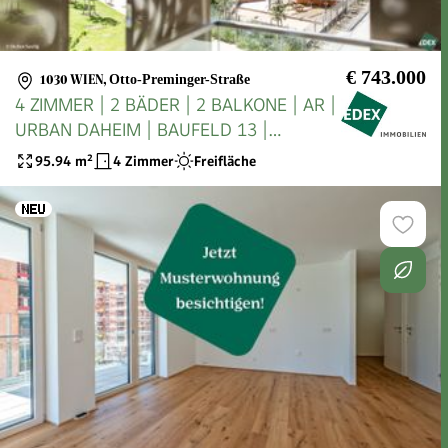
€ 743.000
1030 WIEN
,
Otto-Preminger-Straße
4 ZIMMER | 2 BÄDER | 2 BALKONE | AR |
URBAN DAHEIM | BAUFELD 13 |
ANLEGER
95.94
m²
4 Zimmer
Freifläche