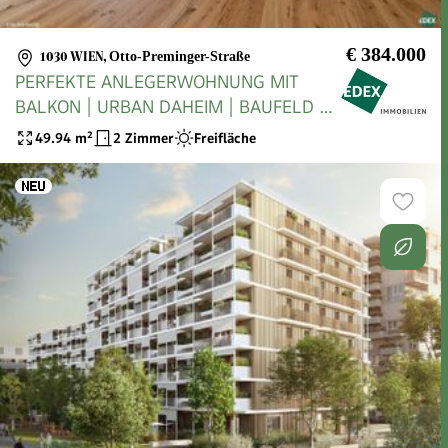
€ 384.000
1030 WIEN
,
Otto-Preminger-Straße
PERFEKTE ANLEGERWOHNUNG MIT
BALKON | URBAN DAHEIM | BAUFELD 13
| ANLEGER
49.94
m²
2 Zimmer
Freifläche