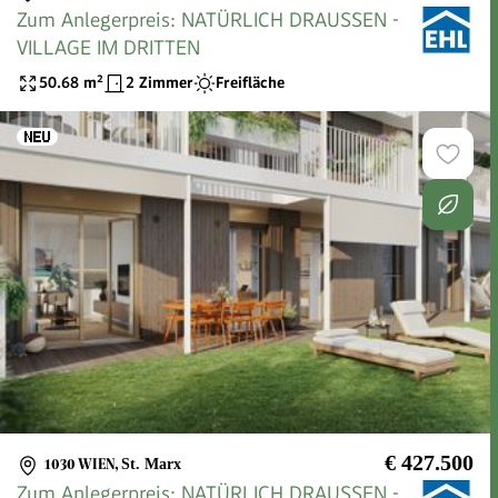
Zum Anlegerpreis: NATÜRLICH DRAUSSEN -
VILLAGE IM DRITTEN
50.68
m²
2 Zimmer
Freifläche
€ 427.500
1030 WIEN
,
St. Marx
Zum Anlegerpreis: NATÜRLICH DRAUSSEN -