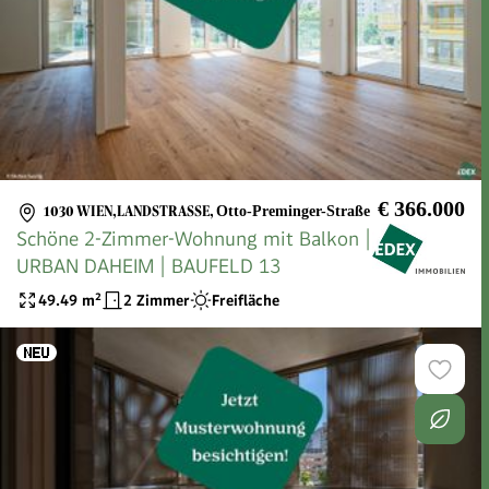
€ 366.000
1030 WIEN,LANDSTRASSE
,
Otto-Preminger-Straße
Schöne 2-Zimmer-Wohnung mit Balkon |
URBAN DAHEIM | BAUFELD 13
49.49
m²
2 Zimmer
Freifläche