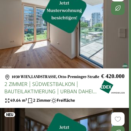
€ 420.000
1030 WIEN,LANDSTRASSE
,
Otto-Preminger-Straße
2 ZIMMER | SÜDWESTBALKON |
BAUTEILAKTIVIERUNG | URBAN DAHEIM
| BAUFELD 13
49.64
m²
2 Zimmer
Freifläche