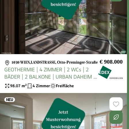
€ 908.000
1030 WIEN,LANDSTRASSE
,
Otto-Preminger-Straße
GEOTHERMIE | 4 ZIMMER | 2 WCs | 2
BÄDER | 2 BALKONE | URBAN DAHEIM |
BAUFELD 13
98.07
m²
4 Zimmer
Freifläche