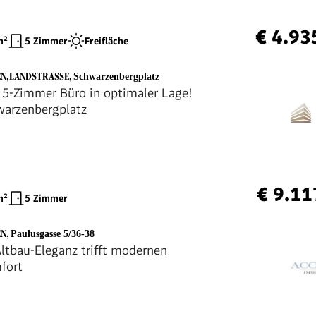
€ 4.93
²
5 Zimmer
Freifläche
EN,LANDSTRASSE
,
Schwarzenbergplatz
5-Zimmer Büro in optimaler Lage!
warzenbergplatz
€ 9.11
²
5 Zimmer
EN
,
Paulusgasse 5/36-38
Altbau-Eleganz trifft modernen
fort