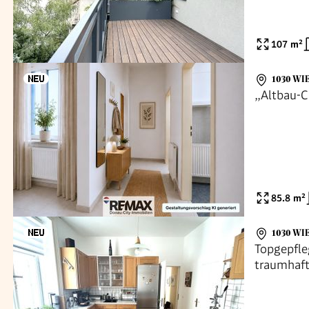
107
m²
1030 WI
,,Altbau-
85.8
m²
1030 WI
Topgepfl
traumhaft
genehmig