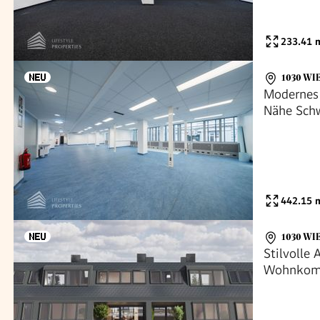
233.41
m
1030 WI
Modernes 
Nähe Sch
442.15
m
1030 WI
Stilvolle 
Wohnkom