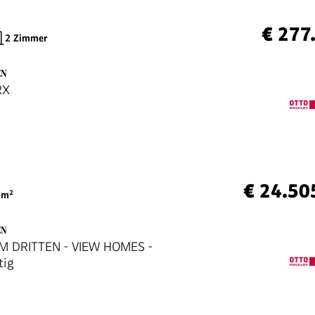
€ 277
2 Zimmer
EN
RX
€ 24.50
m²
EN
IM DRITTEN - VIEW HOMES -
tig