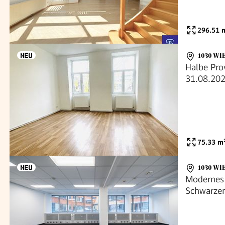
296.51
m
1030 WI
Halbe Prov
31.08.202
Wohnung -
75.33
m
1030 WI
Modernes 
Schwarzen