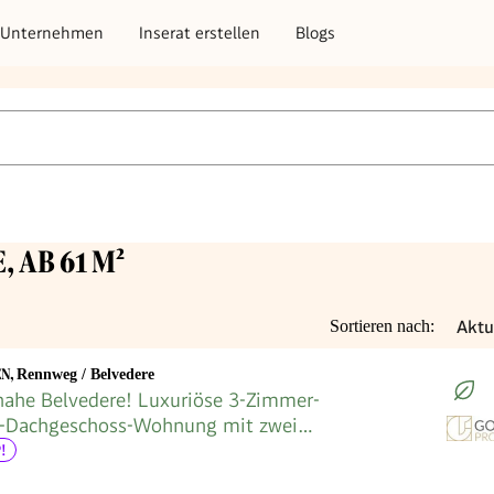
Unternehmen
Inserat erstellen
Blogs
 AB 61 M²
Aktu
Sortieren nach:
EN
,
Rennweg / Belvedere
nahe Belvedere! Luxuriöse 3-Zimmer-
g-Dachgeschoss-Wohnung mit zwei
in historischem Gebäude
!