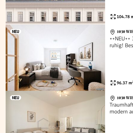
104.78
m
1030 WI
++NEU++ 
ruhig! Bes
gut vermi
96.37
m
1030 WI
Traumhaf
modern au