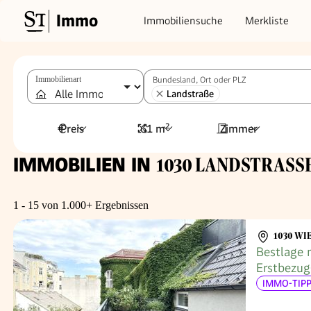
Immo
Immobiliensuche
Merkliste
Immobilienart
Bundesland, Ort oder PLZ
Landstraße
Preis
61 m²
Zimmer
IMMOBILIEN IN
1030 LANDSTRASSE,
1 - 15 von 1.000+ Ergebnissen
1030 WI
Bestlage 
Erstbezu
Balkonen 
IMMO-TIPP