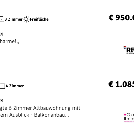
€ 950.
3 Zimmer
Freifläche
EN
Charme!,,
€ 1.08
4 Zimmer
EN
egte 6-Zimmer Altbauwohnung mit
em Ausblick - Balkonanbau
t!