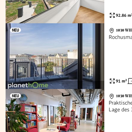
92.86
m
1030 WI
Rochusma
91
m²
1030 WI
Praktisch
Lage des 