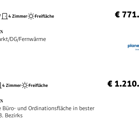
€ 771
²
4 Zimmer
Freifläche
EN
rkt/DG/Fernwärme
€ 1.210
4 Zimmer
Freifläche
EN
e Büro- und Ordinationsfläche in bester
3. Bezirks