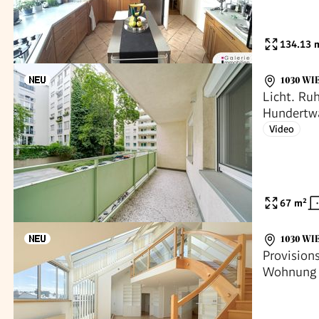
134.13
m
1030 WI
Licht. Ru
Hundertw
Video
67
m²
1030 WI
Provision
Wohnung 
Wien