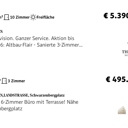
€ 5.39
²
10 Zimmer
Freifläche
EN
ision. Ganzer Service. Aktion bis
6: Altbau-Flair - Sanierte 3-Zimmer
 3. Bezirk Nähe Landstraße
€ 495
²
3 Zimmer
EN,LANDSTRASSE
,
Schwarzenbergplatz
6-Zimmer Büro mit Terrasse! Nähe
bergplatz