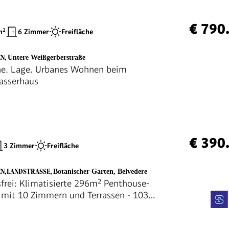
€ 790
²
6 Zimmer
Freifläche
EN
,
Untere Weißgerberstraße
he. Lage. Urbanes Wohnen beim
asserhaus
€ 390
3 Zimmer
Freifläche
EN,LANDSTRASSE
,
Botanischer Garten, Belvedere
sfrei: Klimatisierte 296m² Penthouse-
mit 10 Zimmern und Terrassen - 1030