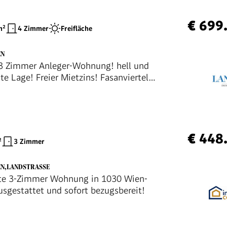
€ 699
²
4 Zimmer
Freifläche
EN
3 Zimmer Anleger-Wohnung! hell und
te Lage! Freier Mietzins! Fasanviertel!
etet
€ 448
²
3 Zimmer
EN,LANDSTRASSE
te 3-Zimmer Wohnung in 1030 Wien-
sgestattet und sofort bezugsbereit!