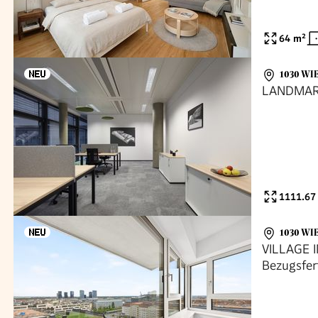
64
m²
1030 WI
LANDMA
1111.67
1030 WI
VILLAGE 
Bezugsfer