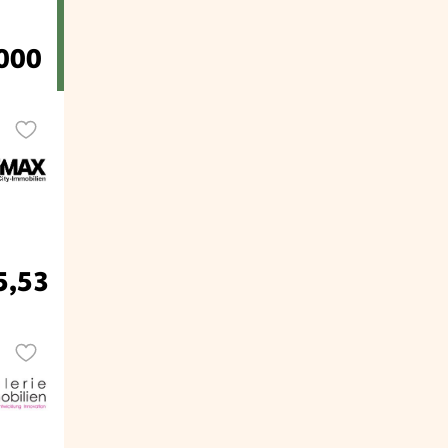
000
5,53