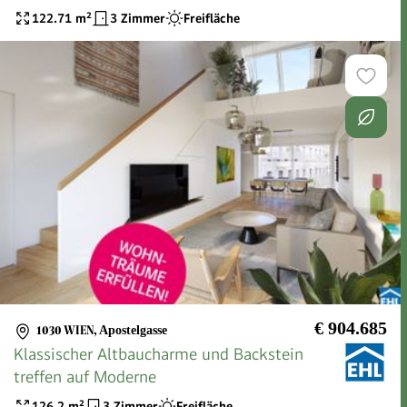
122.71
m²
3 Zimmer
Freifläche
€ 904.685
1030 WIEN
,
Apostelgasse
Klassischer Altbaucharme und Backstein
treffen auf Moderne
126.2
m²
3 Zimmer
Freifläche