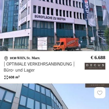
€ 6.688
1030 WIEN
,
St. Marx
| OPTIMALE VERKEHRSANBINDUNG |
Büro- und Lager
608
m²