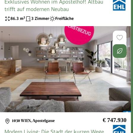
Exklusives Wohnen im Apostelhof! Altbau
trifft auf modernen Neubau
86.3
m²
3 Zimmer
Freifläche
€ 747.930
1030 WIEN
,
Apostelgasse
Modern Living: Die Stadt der kurzen Wege.