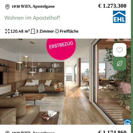
€ 1.273.300
1030 WIEN
,
Apostelgasse
Wohnen im Apostelhof!
120.48
m²
3 Zimmer
Freifläche
€ 1.174.860