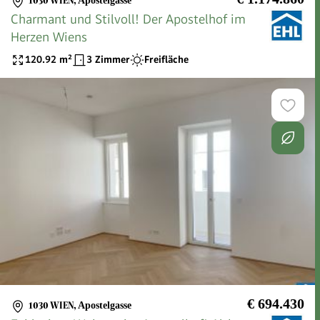
1030 WIEN
,
Apostelgasse
Charmant und Stilvoll! Der Apostelhof im
Herzen Wiens
120.92
m²
3 Zimmer
Freifläche
€ 694.430
1030 WIEN
,
Apostelgasse