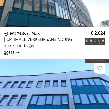
€ 2.624
1030 WIEN
,
St. Marx
| OPTIMALE VERKEHRSANBINDUNG |
Büro- und Lager
328
m²