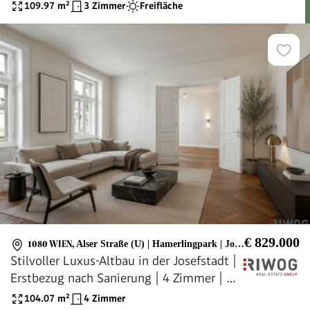
109.97
m²
3 Zimmer
Freifläche
€ 829.000
1080 WIEN
,
Alser Straße (U) | Hamerlingpark | Josefstäder Straße (U)
Stilvoller Luxus-Altbau in der Josefstadt |
Erstbezug nach Sanierung | 4 Zimmer | 2
Bäder | Separate Küche | Teils Hoflage |
104.07
m²
4 Zimmer