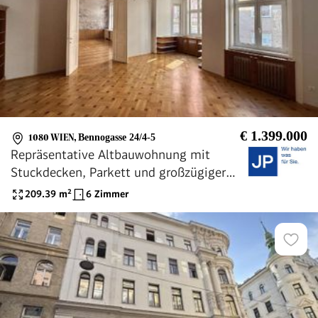
€ 1.399.000
1080 WIEN
,
Bennogasse 24/4-5
Repräsentative Altbauwohnung mit
Stuckdecken, Parkett und großzügiger
Raumfolge
209.39
m²
6 Zimmer