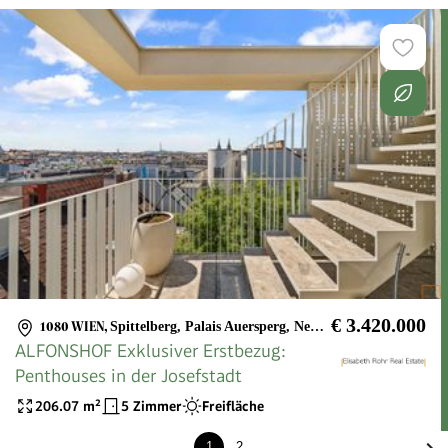
Zimmer zentral begehbar | Ca. 10 Min. in
die City
€ 3.420.000
1080 WIEN
,
Spittelberg, Palais Auersperg, Neubaugasse
ALFONSHOF Exklusiver Erstbezug:
Penthouses in der Josefstadt
206.07
m²
5 Zimmer
Freifläche
1
2