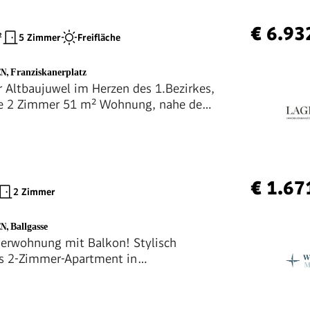
€ 6.93
²
5 Zimmer
Freifläche
EN
,
Franziskanerplatz
r Altbaujuwel im Herzen des 1.Bezirkes,
e 2 Zimmer 51 m² Wohnung, nahe dem
n Franziskaner Platz !
€ 1.67
2 Zimmer
EN
,
Ballgasse
erwohnung mit Balkon! Stylisch
s 2-Zimmer-Apartment in
rzone!