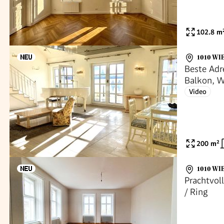
102.8
m
1010 WI
Beste Adr
Balkon, W
Stephan
Video
200
m²
1010 WI
Prachtvol
/ Ring