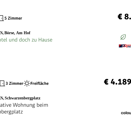
€ 8
5 Zimmer
EN
,
Börse, Am Hof
tel und doch zu Hause
€ 4.18
3 Zimmer
Freifläche
EN
,
Schwarzenbergplatz
tative Wohnung beim
bergplatz