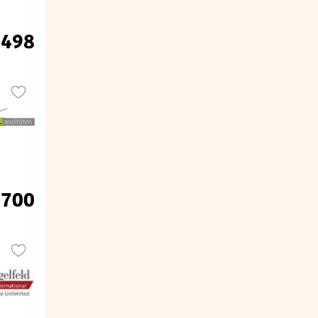
.498
.700