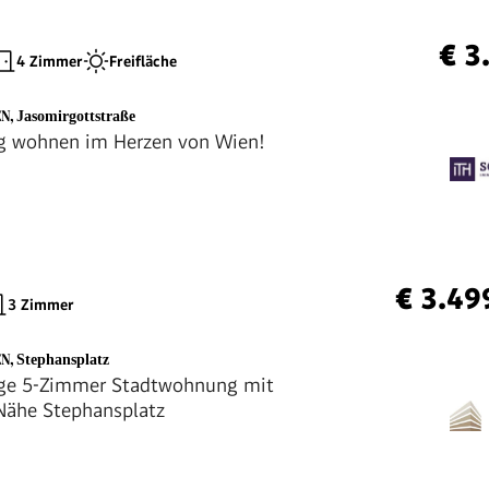
€ 3
4 Zimmer
Freifläche
EN
,
Jasomirgottstraße
ig wohnen im Herzen von Wien!
€ 3.49
3 Zimmer
EN
,
Stephansplatz
ige 5-Zimmer Stadtwohnung mit
 Nähe Stephansplatz