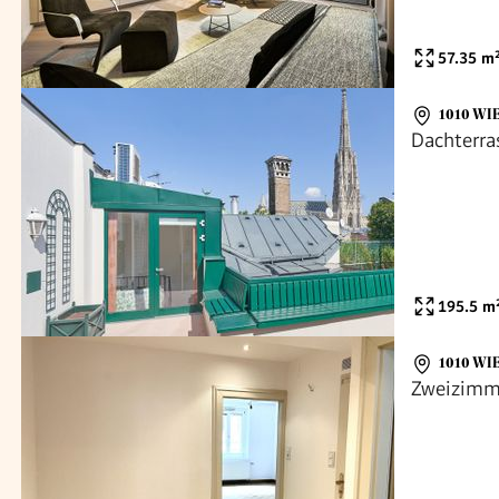
57.35
m
1010 WI
Dachterra
195.5
m
1010 WI
Zweizimm