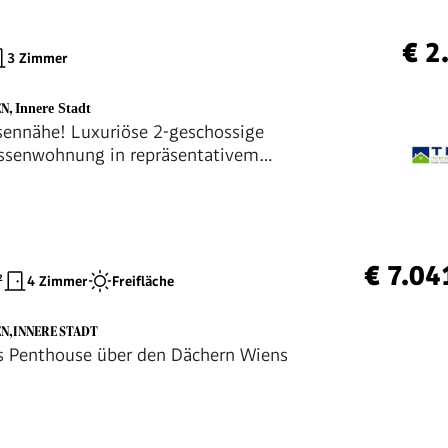
€ 2
3 Zimmer
EN
,
Innere Stadt
sennähe! Luxuriöse 2-geschossige
ssenwohnung in repräsentativem
is!
€ 7.04
²
4 Zimmer
Freifläche
EN,INNERE STADT
s Penthouse über den Dächern Wiens