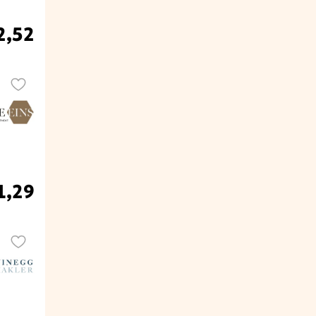
2,52
1,29