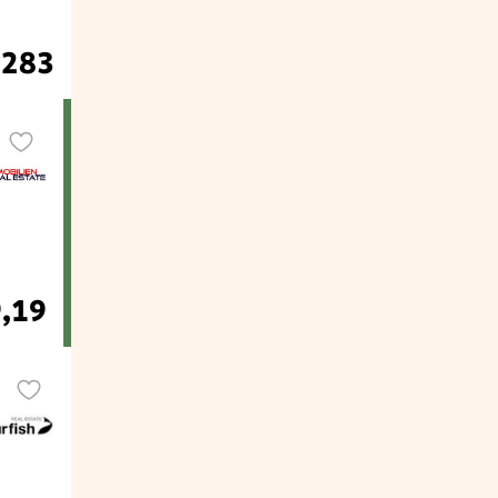
.283
9,19