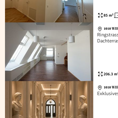
85
m²
1010 WI
Ringstras
Dachterra
Stadtpala
206.3
m
1010 WI
Exklusive