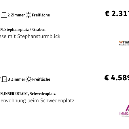
€ 2.31
²
2 Zimmer
Freifläche
EN
,
Stephansplatz / Graben
sse mit Stephansturmblick
€ 4.58
²
3 Zimmer
Freifläche
EN,INNERE STADT
,
Schwedenplatz
erwohnung beim Schwedenplatz