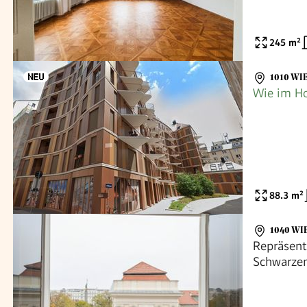
245
m²
1010 WI
Wie im Ho
88.3
m²
1040 WI
Repräsen
Schwarzen