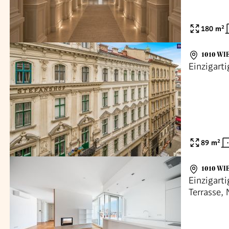
180
m²
1010 WI
Einzigart
89
m²
1010 WI
Einzigart
Terrasse,