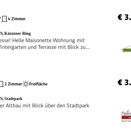
€ 3
²
4 Zimmer
EN
,
Kärntner Ring
esse! Helle Maisonette Wohnung mit
intergarten und Terrasse mit Blick zum
sdom
€ 3
2 Zimmer
Freifläche
EN
,
Stadtpark
ler Altbau mit Blick über den Stadtpark