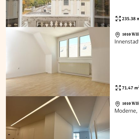
235.38
m
1010 WI
Innensta
71.47
m
1010 WI
Moderne, 