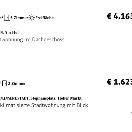
€ 4.16
²
5 Zimmer
Freifläche
EN
,
Am Hof
dtwohnung im Dachgeschoss
€ 1.62
²
2 Zimmer
EN,INNERE STADT
,
Stephansplatz, Hoher Markt
klimatisierte Stadtwohnung mit Blick!