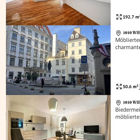
192.7
m
1010 WI
Möblierte
charmant
idyllische
50.6
m²
1010 WI
Biedermei
möblierte
Fußgänge