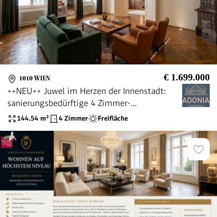
€ 1.699.000
1010 WIEN
++NEU++ Juwel im Herzen der Innenstadt:
sanierungsbedürftige 4 Zimmer-
Altbauwohnung mit Terrasse
144.54
m²
4 Zimmer
Freifläche