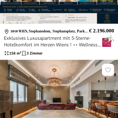
€ 2.196.000
1010 WIEN
,
Stephansdom, Stephansplatz, Parkring, Stadtgarten
Exklusives Luxusapartment mit 5-Sterne-
Hotelkomfort im Herzen Wiens ! ++ Wellness
und Conciergeservice, Voll möbliert
158
m²
3 Zimmer