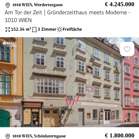
€ 4.245.000
1010 WIEN
,
Werdertorgasse
Am Tor der Zeit | Gründerzeithaus meets Moderne -
1010 WIEN
152.34
m²
3 Zimmer
Freifläche
€ 1.800.000
1010 WIEN
,
Schönlaterngasse