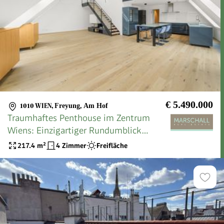
€ 5.490.000
1010 WIEN
,
Freyung, Am Hof
Traumhaftes Penthouse im Zentrum
Wiens: Einzigartiger Rundumblick
inklusive
217.4
m²
4 Zimmer
Freifläche