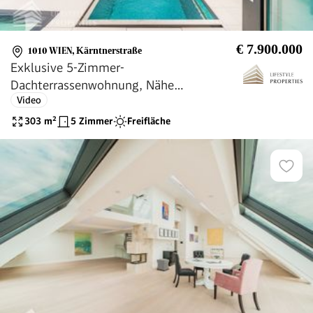
€ 7.900.000
1010 WIEN
,
Kärntnerstraße
Exklusive 5-Zimmer-
Dachterrassenwohnung, Nähe
Video
Stephansplatz
303
m²
5 Zimmer
Freifläche