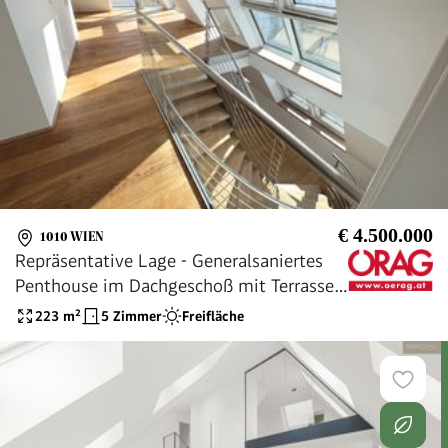
€ 4.500.000
1010 WIEN
Repräsentative Lage - Generalsaniertes
Penthouse im Dachgeschoß mit Terrassen
- Nähe Oper und Karlsplatz - zu kaufen in
223
m²
5 Zimmer
Freifläche
1010 Wien