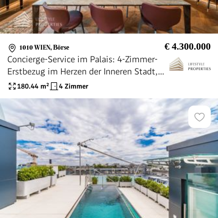
€ 4.300.000
1010 WIEN
,
Börse
Concierge-Service im Palais: 4-Zimmer-
Erstbezug im Herzen der Inneren Stadt,
Nähe Börse
180.44
m²
4 Zimmer