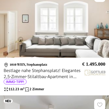
€ 1.495.000
1010 WIEN
,
Stephansplatz
Bestlage nahe Stephansplatz! Elegantes
2,5-Zimmer-Stilaltbau-Apartment in
IMMO-TIPP!
Renaissance-Gebäude in Stockwerks- und
Hofruhelage
112.23
m²
2 Zimmer