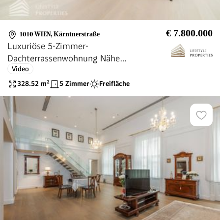
€ 7.800.000
1010 WIEN
,
Kärntnerstraße
Luxuriöse 5-Zimmer-
Dachterrassenwohnung Nähe
Video
Stephansplatz
328.52
m²
5 Zimmer
Freifläche