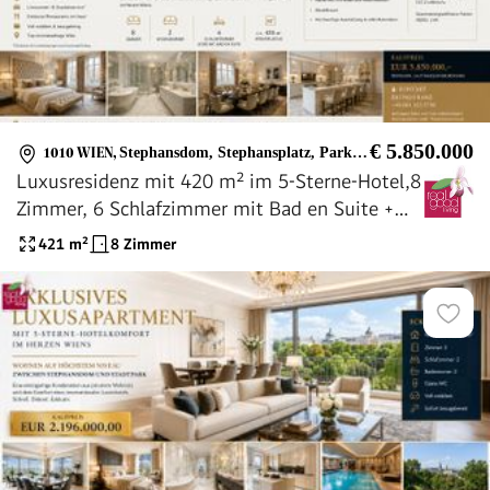
€ 5.850.000
1010 WIEN
,
Stephansdom, Stephansplatz, Parkring, Stadtgarten
Luxusresidenz mit 420 m² im 5-Sterne-Hotel,8
Zimmer, 6 Schlafzimmer mit Bad en Suite +
Concierge & Wellness in Top-Lage von Wien !!
421
m²
8 Zimmer