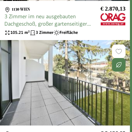
€ 2.870,13
1130 WIEN
3 Zimmer im neu ausgebauten
Dachgeschoß, großer gartenseitiger
Balkon, Grünblick - zu mieten 1130 Wien
105.21
m²
3 Zimmer
Freifläche