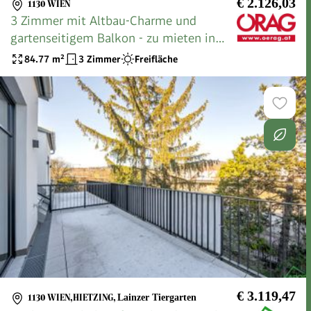
€ 2.126,03
1130 WIEN
3 Zimmer mit Altbau-Charme und
gartenseitigem Balkon - zu mieten in
1130 Wien
84.77
m²
3 Zimmer
Freifläche
€ 3.119,47
1130 WIEN,HIETZING
,
Lainzer Tiergarten