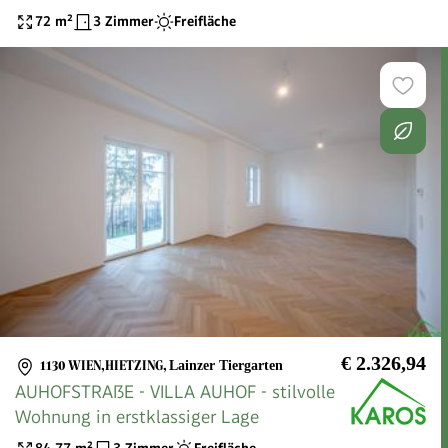
72
m²
3 Zimmer
Freifläche
€ 2.326,94
1130 WIEN,HIETZING
,
Lainzer Tiergarten
AUHOFSTRAßE - VILLA AUHOF - stilvolle
Wohnung in erstklassiger Lage