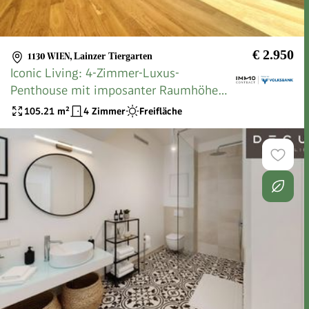
€ 2.950
1130 WIEN
,
Lainzer Tiergarten
Iconic Living: 4-Zimmer-Luxus-
Penthouse mit imposanter Raumhöhe
und stilvoller Architektur
105.21
m²
4 Zimmer
Freifläche