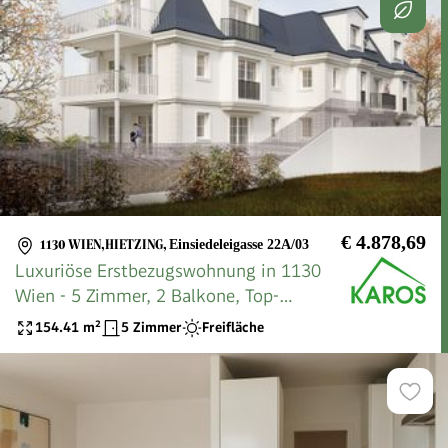
€ 4.878,69
1130 WIEN,HIETZING
,
Einsiedeleigasse 22A/03
Luxuriöse Erstbezugswohnung in 1130
Wien - 5 Zimmer, 2 Balkone, Top-
Ausstattung!
154.41
m²
5 Zimmer
Freifläche