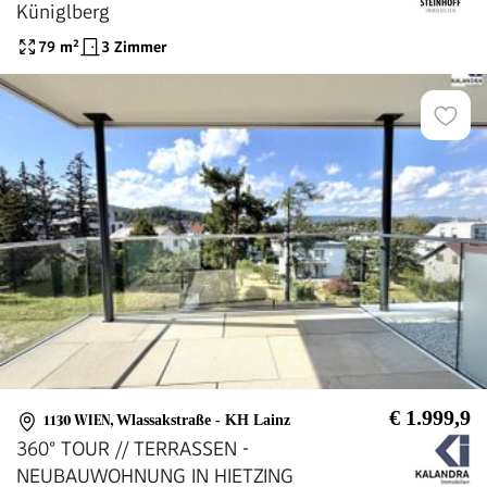
Küniglberg
79
m²
3 Zimmer
€ 1.999,9
1130 WIEN
,
Wlassakstraße - KH Lainz
360° TOUR // TERRASSEN -
NEUBAUWOHNUNG IN HIETZING