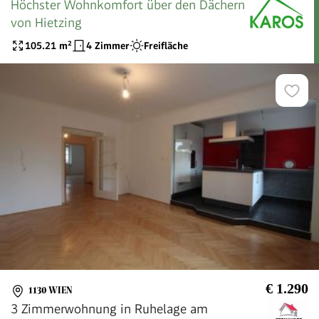
Höchster Wohnkomfort über den Dächern
von Hietzing
105.21
m²
4 Zimmer
Freifläche
€ 1.290
1130 WIEN
3 Zimmerwohnung in Ruhelage am