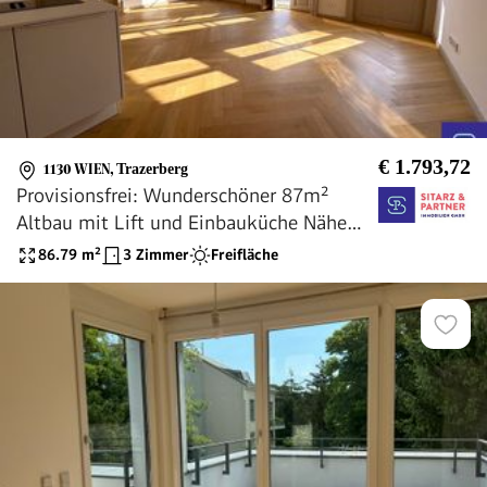
€ 1.793,72
1130 WIEN
,
Trazerberg
Provisionsfrei: Wunderschöner 87m²
Altbau mit Lift und Einbauküche Nähe
Trazerberg - 1130 Wien
86.79
m²
3 Zimmer
Freifläche