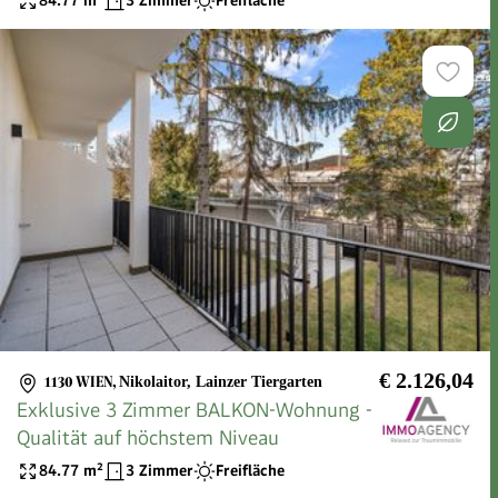
84.77
m²
3 Zimmer
Freifläche
€ 2.126,04
1130 WIEN
,
Nikolaitor, Lainzer Tiergarten
Exklusive 3 Zimmer BALKON-Wohnung -
Qualität auf höchstem Niveau
84.77
m²
3 Zimmer
Freifläche