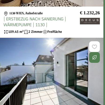
€ 1.232,26
1130 WIEN
,
Auhofstraße
| ERSTBEZUG NACH SANIERUNG |
WÄRMEPUMPE | 1130 |
109.45
m²
2 Zimmer
Freifläche