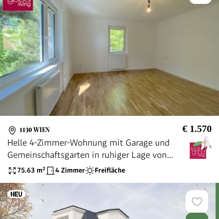
€ 1.570
1130 WIEN
Helle 4-Zimmer-Wohnung mit Garage und
Gemeinschaftsgarten in ruhiger Lage von
Hietzing
75.63
m²
4 Zimmer
Freifläche