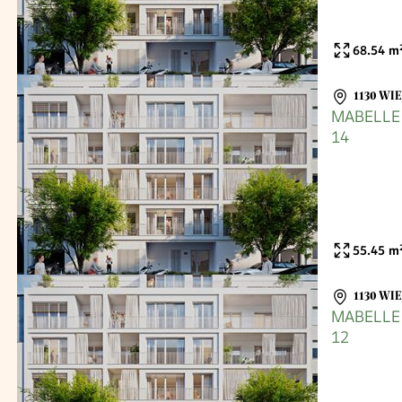
68.54
m
1130 WI
MABELLE -
14
55.45
m
1130 WI
MABELLE -
12