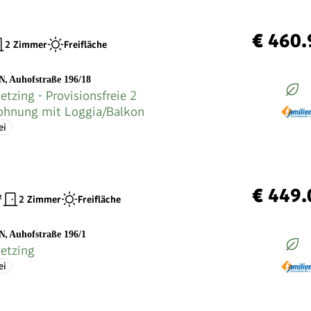
€ 460.
2 Zimmer
Freifläche
EN
,
Auhofstraße 196/18
etzing - Provisionsfreie 2
hnung mit Loggia/Balkon
ei
€ 449.
²
2 Zimmer
Freifläche
EN
,
Auhofstraße 196/1
ietzing
ei