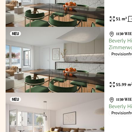
51
m²
1130 WI
Beverly Hi
Zimmerwo
Provisionfr
55.99
m
1130 WI
Beverly H
Provisionfr