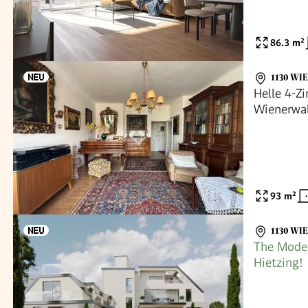
86.3
m²
1130 WI
Helle 4-
Wienerwal
93
m²
1130 WI
The Mode
Hietzing!