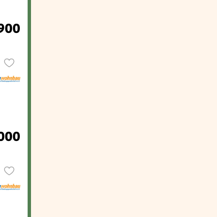
900
000