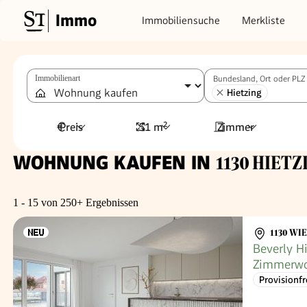
Immo
Immobiliensuche
Merkliste
Immobilienart
Bundesland, Ort oder PLZ
Hietzing
Preis
51 m²
Zimmer
WOHNUNG KAUFEN IN
1130 HIETZI
1 - 15 von 250+ Ergebnissen
1130 WI
Beverly Hi
Zimmerwo
Provisionfr