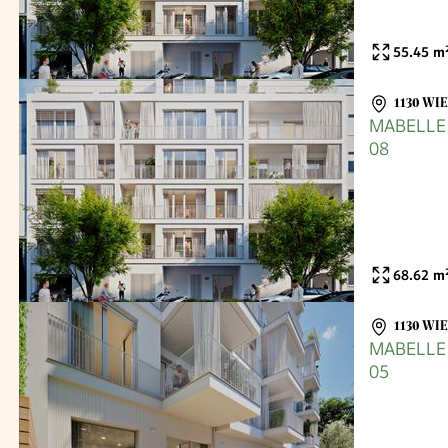
55.45
m
1130 WI
MABELLE -
08
68.62
m
1130 WI
MABELLE -
05