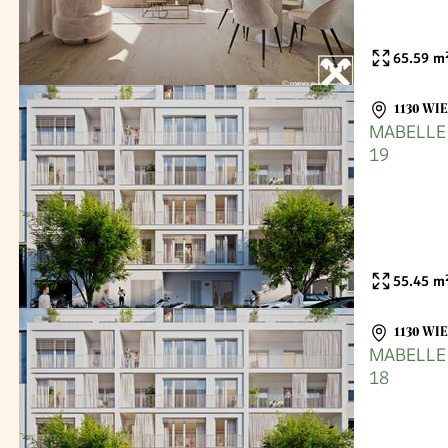
65.59
m
1130 WI
MABELLE -
19
55.45
m
1130 WI
MABELLE -
18