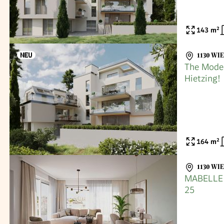
143
m²
1130 WI
The Mode
Hietzing!
164
m²
1130 WI
MABELLE -
25