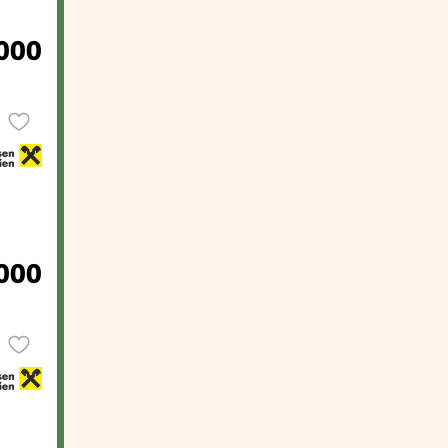
000
000