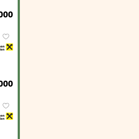
000
000