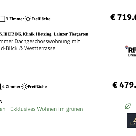
€ 719.
3 Zimmer
Freifläche
EN,HIETZING
,
Klinik Hietzing, Lainzer Tiergarten
Zimmer Dachgeschosswohnung mit
d-Blick & Westterrasse
€ 479
4 Zimmer
Freifläche
EN
en - Exklusives Wohnen im grünen