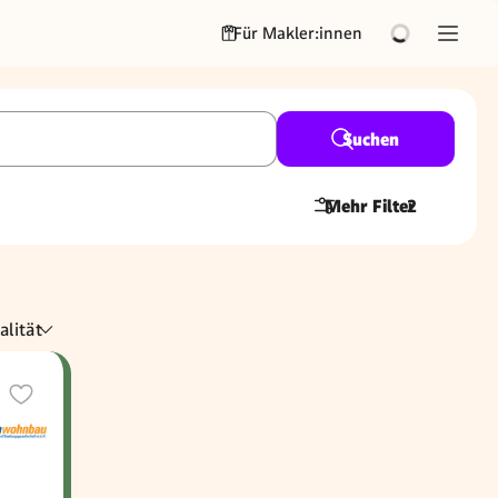
Für Makler:innen
Suchen
Mehr Filter
2
alität