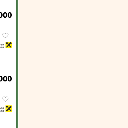
000
000