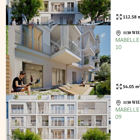
112.58
m
1130 WI
MABELLE -
10
54.05
m
1130 WI
MABELLE -
09