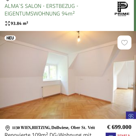
ALMA`S SALON - ERSTBEZUG -
EIGENTUMSWOHNUNG 94m²
93.84
m²
€ 699.000
1130 WIEN,HIETZING
,
Dollwiese, Ober St. Veit
Renovierte 109m² DG-Wohnung mit