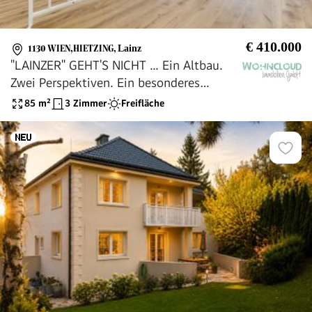
€ 410.000
1130 WIEN,HIETZING
,
Lainz
"LAINZER" GEHT'S NICHT ... Ein Altbau.
Zwei Perspektiven. Ein besonderes
Zuhause.
85
m²
3 Zimmer
Freifläche