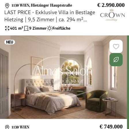
€ 2.990.000
1130 WIEN
,
Hietzinger Hauptstraße
LAST PRICE - Exklusive Villa in Bestlage
Hietzing | 9,5 Zimmer | ca. 294 m²
Wohnfläche | 401 m² Nutzfläche | Garten
401
m²
9 Zimmer
Freifläche
| Garage | U4-Nähe |
Aufstockungsmöglichkeit | Jetzt €
2.990.000
€ 749.000
1130 WIEN