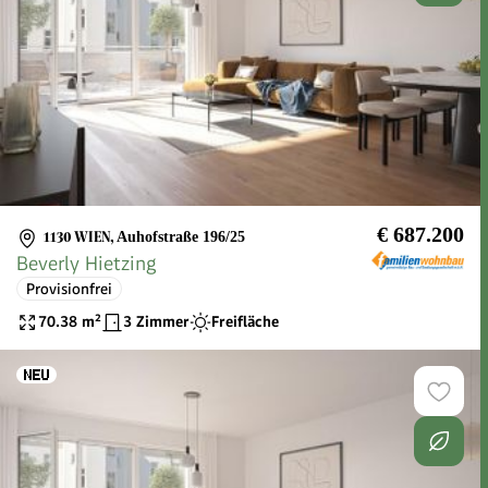
€ 687.200
1130 WIEN
,
Auhofstraße 196/25
Beverly Hietzing
Provisionfrei
70.38
m²
3 Zimmer
Freifläche