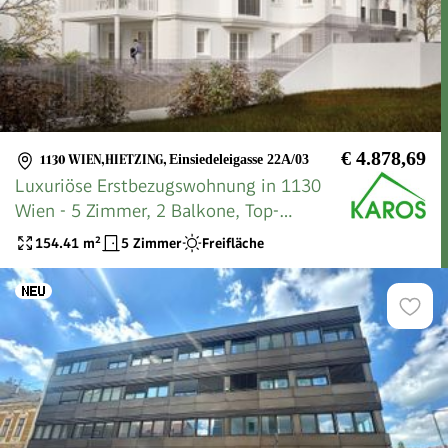
€ 4.878,69
1130 WIEN,HIETZING
,
Einsiedeleigasse 22A/03
Luxuriöse Erstbezugswohnung in 1130
Wien - 5 Zimmer, 2 Balkone, Top-
Ausstattung!
154.41
m²
5 Zimmer
Freifläche