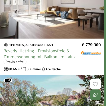
€ 779.300
1130 WIEN
,
Auhofstraße 196/21
Beverly Hietzing - Provisionsfreie 3
Zimmerwohnung mit Balkon am Lainzer
Provisionfrei
Tiergar
80.66
m²
3 Zimmer
Freifläche