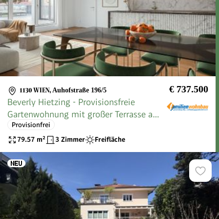
€ 737.500
1130 WIEN
,
Auhofstraße 196/5
Beverly Hietzing - Provisionsfreie
Gartenwohnung mit großer Terrasse am
Provisionfrei
Lainzer
79.57
m²
3 Zimmer
Freifläche