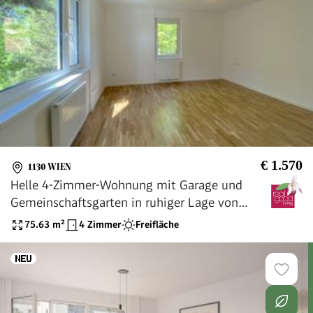
€ 1.570
1130 WIEN
Helle 4-Zimmer-Wohnung mit Garage und
Gemeinschaftsgarten in ruhiger Lage von
Hietzing
75.63
m²
4 Zimmer
Freifläche