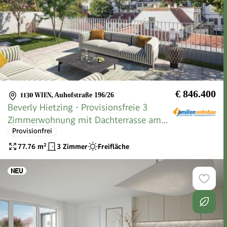
€ 846.400
1130 WIEN
,
Auhofstraße 196/26
Beverly Hietzing - Provisionsfreie 3
Zimmerwohnung mit Dachterrasse am
Provisionfrei
Lainzer T
77.76
m²
3 Zimmer
Freifläche