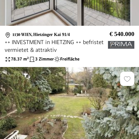
€ 540.000
1130 WIEN
,
Hietzinger Kai 91/4
++ INVESTMENT in HIETZING ++ befristet
vermietet & attraktiv
78.37
m²
3 Zimmer
Freifläche