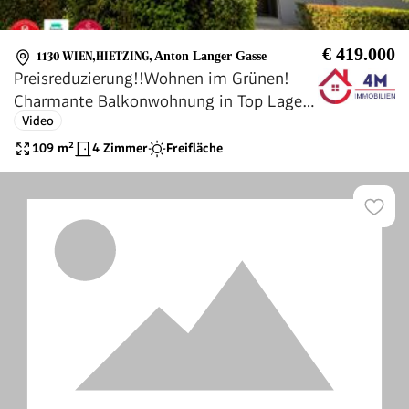
€ 419.000
1130 WIEN,HIETZING
,
Anton Langer Gasse
Preisreduzierung!!Wohnen im Grünen!
Charmante Balkonwohnung in Top Lage
Video
von Hietzing
109
m²
4 Zimmer
Freifläche