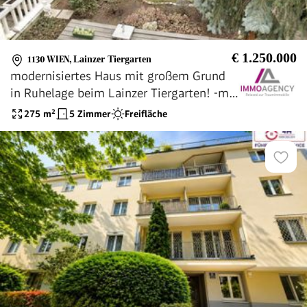
€ 1.250.000
1130 WIEN
,
Lainzer Tiergarten
modernisiertes Haus mit großem Grund
in Ruhelage beim Lainzer Tiergarten! -mit
Baureserve
275
m²
5 Zimmer
Freifläche