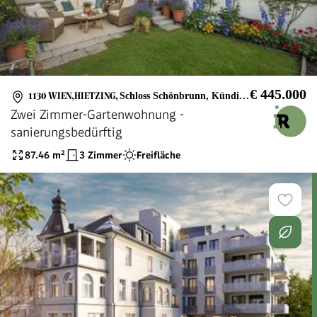
€ 445.000
1130 WIEN,HIETZING
,
Schloss Schönbrunn, Kündiglberg, Friedhof Wien Hietzing
Zwei Zimmer-Gartenwohnung -
sanierungsbedürftig
87.46
m²
3 Zimmer
Freifläche