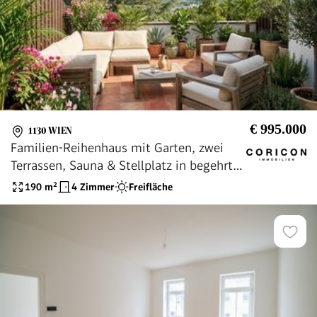
€ 995.000
1130 WIEN
Familien-Reihenhaus mit Garten, zwei
Terrassen, Sauna & Stellplatz in begehrter
Grünlage des 13. Bezirks
190
m²
4 Zimmer
Freifläche