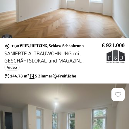
€ 921.000
1130 WIEN,HIETZING
,
Schloss Schönbrunn
SANIERTE ALTBAUWOHNUNG mit
GESCHÄFTSLOKAL und MAGAZIN
(ca.144,78m²) - Erstbezug
Video
144.78
m²
5 Zimmer
Freifläche