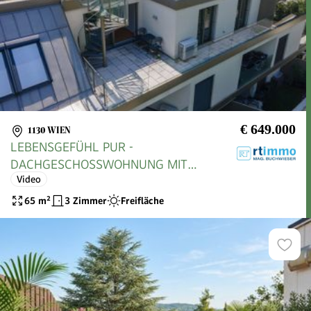
€ 649.000
1130 WIEN
LEBENSGEFÜHL PUR -
DACHGESCHOSSWOHNUNG MIT
Video
GROSSZÜGIGEN TERRASSEN IM GRÜNEN
UND 2 GARAGENSTELLPLÄTZEN
65
m²
3 Zimmer
Freifläche