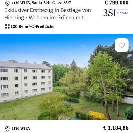
€ 799.000
1130 WIEN
,
Sankt Veit-Gasse 35/7
Exklusiver Erstbezug in Bestlage von
Hietzing - Wohnen im Grünen mit
urbanem Komfort
100.84
m²
Freifläche
€ 1.184,86
1130 WIEN