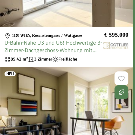
€ 595.000
1170 WIEN
,
Rosensteingasse / Wattgasse
U-Bahn-Nähe U3 und U6! Hochwertige 3-
Zimmer-Dachgeschoss-Wohnung mit
Südterrasse in generalsaniertem
85.42
m²
3 Zimmer
Freifläche
Gründerzeithaus