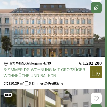
€ 1.202.200
1170 WIEN
,
Geblergasse 42/19
3-ZIMMER DG WOHNUNG MIT GROßZÜGER
WOHNKÜCHE UND BALKON
110.29
m²
3 Zimmer
Freifläche