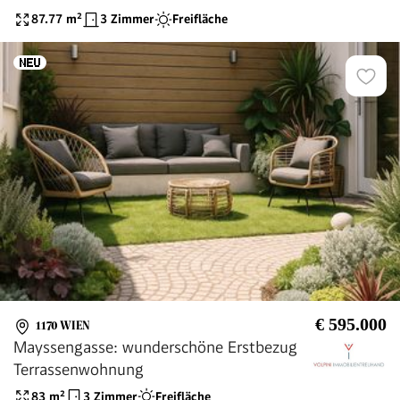
87.77
m²
3 Zimmer
Freifläche
€ 595.000
1170 WIEN
Mayssengasse: wunderschöne Erstbezug
Terrassenwohnung
83
m²
3 Zimmer
Freifläche