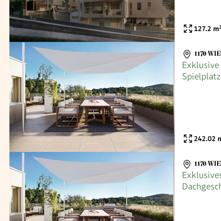
127.2
m
1170 WIE
Exklusive
Spielplatz
Direktver
242.02
m
1170 WIE
Exklusive
Dachgescho
Dachterra