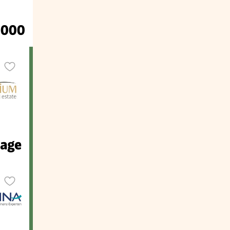
.000
rage