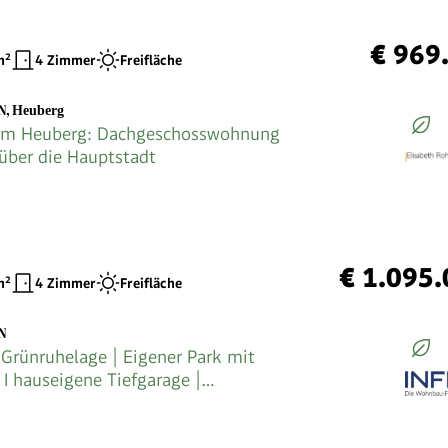
€ 969
²
4 Zimmer
Freifläche
N
,
Heuberg
m Heuberg: Dachgeschosswohnung
 über die Hauptstadt
€ 1.095
²
4 Zimmer
Freifläche
N
 Grünruhelage | Eigener Park mit
 I hauseigene Tiefgarage |
bindung zur Hauptuniversität I