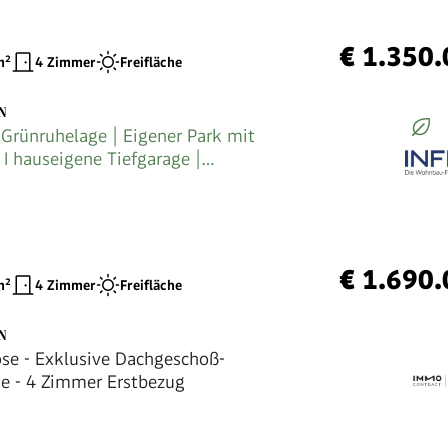
€ 1.350
²
4 Zimmer
Freifläche
N
 Grünruhelage | Eigener Park mit
 I hauseigene Tiefgarage |
bindung zur Hauptuniversität I
€ 1.690
²
4 Zimmer
Freifläche
N
se - Exklusive Dachgeschoß-
e - 4 Zimmer Erstbezug