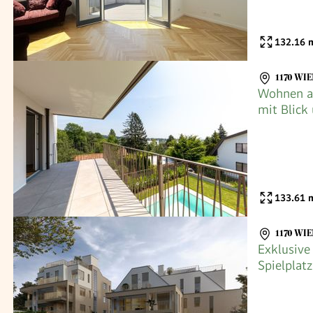
132.16
m
1170 WIE
Wohnen a
mit Blick
133.61
m
1170 WIE
Exklusive
Spielplatz
Direktver