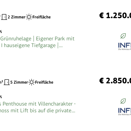
€ 1.250
²
2 Zimmer
Freifläche
N
 Grünruhelage | Eigener Park mit
 I hauseigene Tiefgarage |
bindung zur Hauptuniversität I
€ 2.850
²
5 Zimmer
Freifläche
N
s Penthouse mit Villencharakter -
ss mit Lift bis auf die private
sse