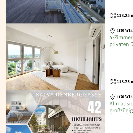
113.25
m
1170 WIE
4-Zimmer 
privaten 
113.25
m
1170 WIE
Klimatisi
großzügig
PUMPE