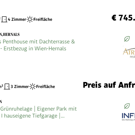
€ 745
²
4 Zimmer
Freifläche
EN,HERNALS
s Penthouse mit Dachterrasse &
 - Erstbezug in Wien-Hernals
Preis auf Anf
²
3 Zimmer
Freifläche
N
 Grünruhelage | Eigener Park mit
 I hauseigene Tiefgarage |
bindung zur Hauptuniversität I