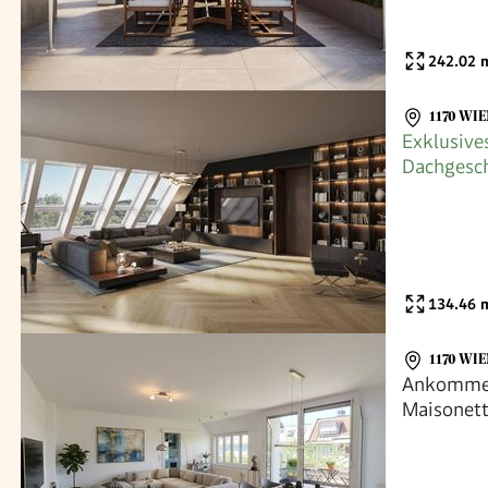
242.02
m
1170 WIE
Exklusive
Dachgesch
private D
134.46
m
1170 WI
Ankommen
Maisonett