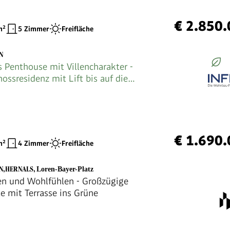
€ 2.850
²
5 Zimmer
Freifläche
N
s Penthouse mit Villencharakter -
ossresidenz mit Lift bis auf die
achterrasse
€ 1.690
²
4 Zimmer
Freifläche
EN,HERNALS
,
Loren-Bayer-Platz
 und Wohlfühlen - Großzügige
e mit Terrasse ins Grüne