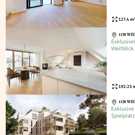
127.4
m
1170 WI
Exklusive
Weitblick
192.23
m
1170 WIE
Exklusive
Spielplatz
Direktver