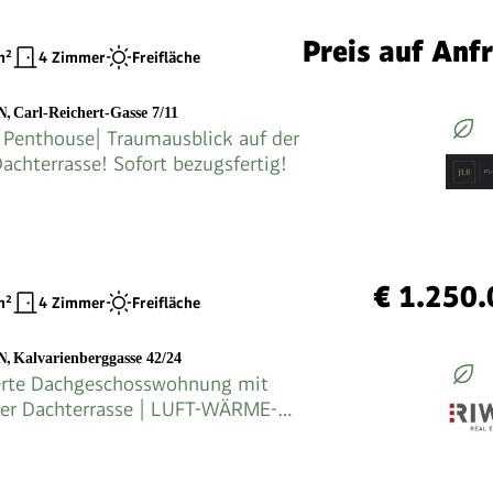
Preis auf Anf
²
4 Zimmer
Freifläche
N
,
Carl-Reichert-Gasse 7/11
Penthouse| Traumausblick auf der
Dachterrasse! Sofort bezugsfertig!
€ 1.250
²
4 Zimmer
Freifläche
N
,
Kalvarienberggasse 42/24
erte Dachgeschosswohnung mit
er Dachterrasse | LUFT-WÄRME-