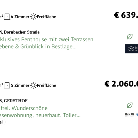
€ 639
²
4 Zimmer
Freifläche
N
,
Dornbacher Straße
klusives Penthouse mit zwei Terrassen
bene & Grünblick in Bestlage
s
€ 2.060
²
5 Zimmer
Freifläche
N
,
GERSTHOF
sfrei. Wunderschöne
ssenwohnung, neuerbaut. Toller
ei