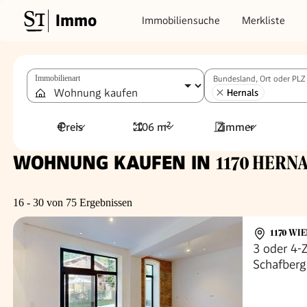
Immo
Immobiliensuche
Merkliste
Immobilienart
Bundesland, Ort oder PLZ
Hernals
Preis
106 m²
Zimmer
WOHNUNG KAUFEN IN
1170 HERNA
16 - 30 von 75 Ergebnissen
1170 WIE
3 oder 4
Schafberg
Schottent