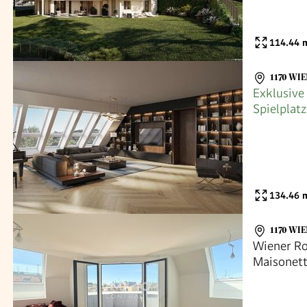
114.44
m
1170 WIE
Exklusive
Spielplatz
Direktver
134.46
m
1170 WIE
Wiener Ro
Maisonett