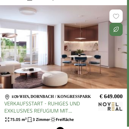
€ 649.000
1170 WIEN
,
DORNBACH / KONGRESSPARK
VERKAUFSSTART - RUHIGES UND
EXKLUSIVES REFUGIUM MIT
HOFSEITIGEM BALKON IN TOPLAGE
75.05
m²
3 Zimmer
Freifläche