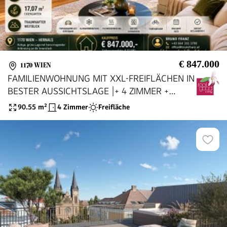
€ 847.000
1170 WIEN
FAMILIENWOHNUNG MIT XXL-FREIFLÄCHEN IN
BESTER AUSSICHTSLAGE |+ 4 ZIMMER +
TERRASSE, BALKONE & EIGENER GARTEN
90.55
m²
4 Zimmer
Freifläche