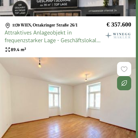
€ 357.600
1170 WIEN
,
Ottakringer Straße 26/1
Attraktives Anlageobjekt in
frequenzstarker Lage - Geschäftslokal
inkl. Garagenstellplatz in der Ottakringer
89.4
m²
Straße