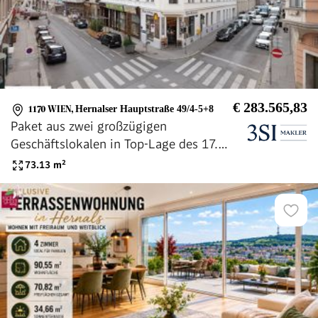
€ 283.565,83
1170 WIEN
,
Hernalser Hauptstraße 49/4-5+8
Paket aus zwei großzügigen
Geschäftslokalen in Top-Lage des 17.
Bezirks zu verkaufen - befristet vermietet
73.13
m²
und Top-Rendite von 4,35%