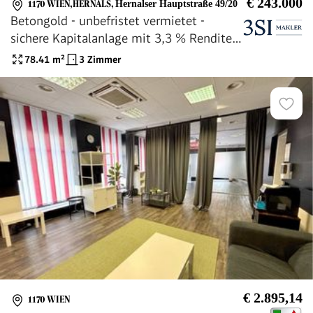
€ 243.000
1170 WIEN,HERNALS
,
Hernalser Hauptstraße 49/20
Betongold - unbefristet vermietet -
sichere Kapitalanlage mit 3,3 % Rendite
in aufstrebender Lage gleich beim
78.41
m²
3 Zimmer
Elterleinplatz
€ 2.895,14
1170 WIEN