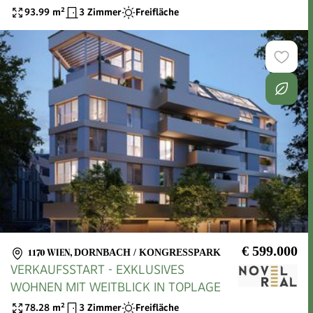
93.99
m²
3 Zimmer
Freifläche
€ 599.000
1170 WIEN
,
DORNBACH / KONGRESSPARK
VERKAUFSSTART - EXKLUSIVES
WOHNEN MIT WEITBLICK IN TOPLAGE
78.28
m²
3 Zimmer
Freifläche