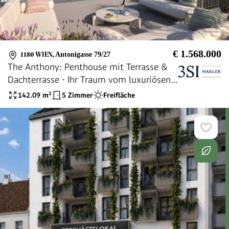
€ 1.568.000
1180 WIEN
,
Antonigasse 79/27
The Anthony: Penthouse mit Terrasse &
Dachterrasse - Ihr Traum vom luxuriösen
Leben über den Dächern der Stadt
142.09
m²
5 Zimmer
Freifläche