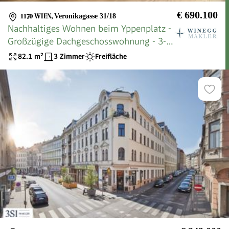
€ 690.100
1170 WIEN
,
Veronikagasse 31/18
Nachhaltiges Wohnen beim Yppenplatz -
Großzügige Dachgeschosswohnung - 3-
Zimmer-Wohntraum
82.1
m²
3 Zimmer
Freifläche