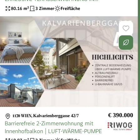
TOPLAGE - AUCH PERFEKT FÜR
80.16
m²
3 Zimmer
Freifläche
BÜRO/PRAXIS
€ 390.000
1170 WIEN
,
Kalvarienberggasse 42/7
Barrierefreie 2-Zimmerwohnung mit
Innenhofbalkon | LUFT-WÄRME-PUMPE