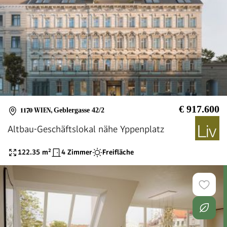
€ 917.600
1170 WIEN
,
Geblergasse 42/2
Altbau-Geschäftslokal nähe Yppenplatz
122.35
m²
4 Zimmer
Freifläche