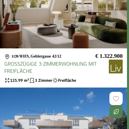
€ 1.322.900
1170 WIEN
,
Geblergasse 42/12
GROSSZÜGIGE 3-ZIMMERWOHNUNG MIT
FREIFLÄCHE
125.99
m²
3 Zimmer
Freifläche