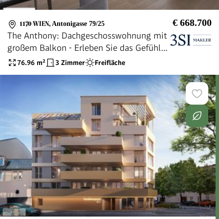
€ 668.700
1170 WIEN
,
Antonigasse 79/25
The Anthony: Dachgeschosswohnung mit
großem Balkon - Erleben Sie das Gefühl
von Freiheit!
76.96
m²
3 Zimmer
Freifläche