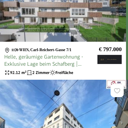
€ 797.000
1170 WIEN
,
Carl-Reichert-Gasse 7/1
Helle, geräumige Gartenwohnung -
Exklusive Lage beim Schafberg |
Bezugsbereit
92.12
m²
2 Zimmer
Freifläche