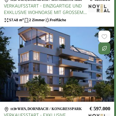
VERKAUFSSTART - EINZIGARTIGE UND
EXKLUSIVE WOHNOASE MIT GROSSEM
BALKON IN TOPLAGE
57.48
m²
2 Zimmer
Freifläche
€ 597.000
1170 WIEN
,
DORNBACH / KONGRESSPARK
VERKAUFSSTART - EXKLUSIVE