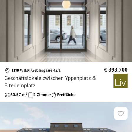
€ 393.700
1170 WIEN
,
Geblergasse 42/1
Geschäftslokale zwischen Yppenplatz &
Elterleinplatz
60.57
m²
2 Zimmer
Freifläche