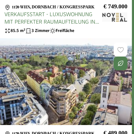
€ 749.000
1170 WIEN
,
DORNBACH / KONGRESSPARK
VERKAUFSSTART - LUXUSWOHNUNG
MIT PERFEKTER RAUMAUFTEILUNG IN
TOPLAGE
85.5
m²
3 Zimmer
Freifläche
€ 489.000
1170 WIEN
,
DORNBACH / KONGRESSPARK