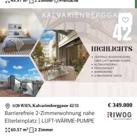
49.97
m²
2 Zimmer
Freifläche
€ 349.000
1170 WIEN
,
Kalvarienberggasse 42/11
Barrierefreie 2-Zimmerwohnung nahe
Elterleinplatz | LUFT-WÄRME-PUMPE
60.57
m²
2 Zimmer