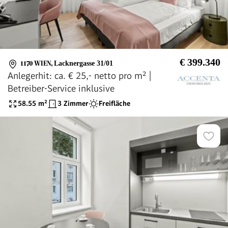
€ 399.340
1170 WIEN
,
Lacknergasse 31/01
Anlegerhit: ca. € 25,- netto pro m² |
Betreiber-Service inklusive
58.55
m²
3 Zimmer
Freifläche