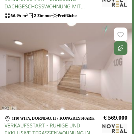
DACHGESCHOSSWOHNUNG MIT
TRAUMHAFTER TERRASSE UND
66.94
m²
2 Zimmer
Freifläche
FERNBLICK IN TOPLAGE
€ 569.000
1170 WIEN
,
DORNBACH / KONGRESSPARK
VERKAUFSSTART - RUHIGE UND
EXKLUSIVE TERASSENWOHNUNG IN