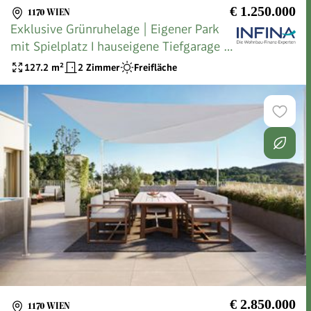
€ 1.250.000
1170 WIEN
Exklusive Grünruhelage | Eigener Park
mit Spielplatz I hauseigene Tiefgarage |
Direktverbindung zur Hauptuniversität I
127.2
m²
2 Zimmer
Freifläche
€ 2.850.000
1170 WIEN