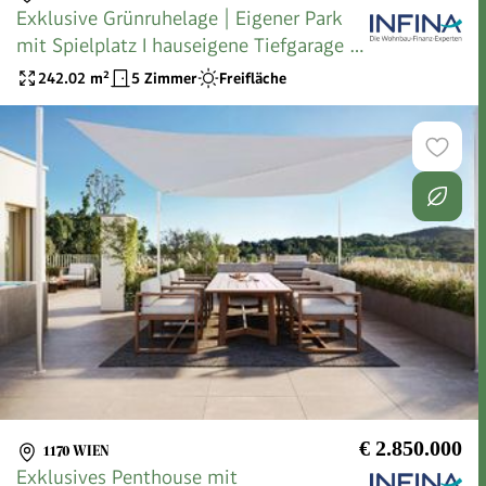
Exklusive Grünruhelage | Eigener Park
mit Spielplatz I hauseigene Tiefgarage |
Direktverbindung zur Hauptuniversität I
242.02
m²
5 Zimmer
Freifläche
€ 2.850.000
1170 WIEN
Exklusives Penthouse mit