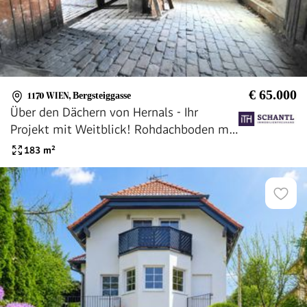
€ 65.000
1170 WIEN
,
Bergsteiggasse
Über den Dächern von Hernals - Ihr
Projekt mit Weitblick! Rohdachboden mit
Potential! Bereits traumhaft saniertes
183
m²
Bestandsgebäude + Beste Infrastruktur
und Anbindung!