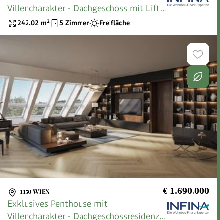
Villencharakter - Dachgeschoss mit Lift
bis auf die private Dachterrasse
242.02
m²
5 Zimmer
Freifläche
€ 1.690.000
1170 WIEN
Exklusives Penthouse mit
Villencharakter - Dachgeschossresidenz