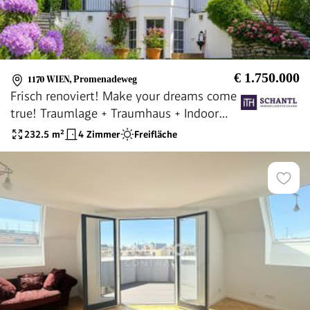
€ 1.750.000
1170 WIEN
,
Promenadeweg
Frisch renoviert! Make your dreams come
true! Traumlage + Traumhaus + Indoor
Pool + Sauna + Toller Wienblick + Grün
232.5
m²
4 Zimmer
Freifläche
wohin das Auge reicht! Enjoy life!