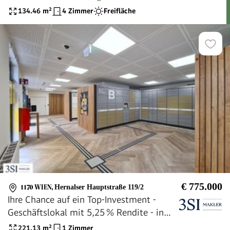
mit Lift bis auf die private Dachterrasse
134.46
m²
4 Zimmer
Freifläche
€ 775.000
1170 WIEN
,
Hernalser Hauptstraße 119/2
Ihre Chance auf ein Top-Investment -
Geschäftslokal mit 5,25 % Rendite - in
frequentierter Lage
221.13
m²
1 Zimmer