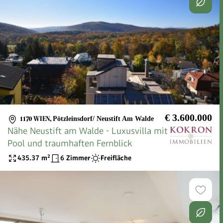
€ 3.600.000
1170 WIEN
,
Pötzleinsdorf/ Neustift Am Walde
Nähe Neustift am Walde - Luxusvilla mit
Pool und traumhaften Fernblick
435.37
m²
6 Zimmer
Freifläche