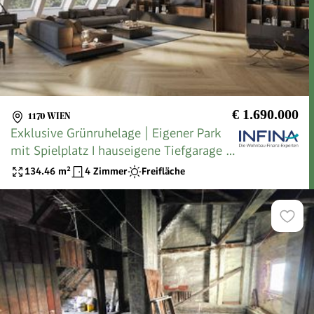
€ 1.690.000
1170 WIEN
Exklusive Grünruhelage | Eigener Park
mit Spielplatz I hauseigene Tiefgarage |
Direktverbindung zur Hauptuniversität I
134.46
m²
4 Zimmer
Freifläche