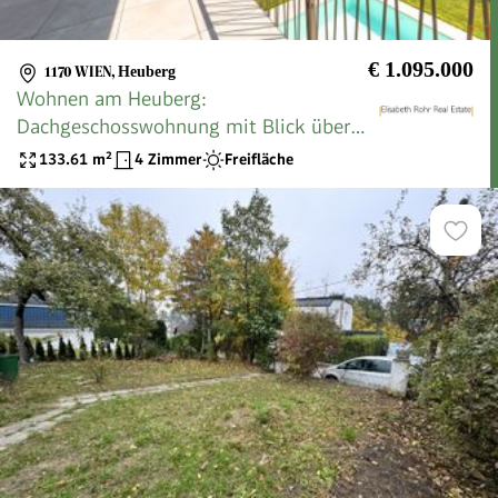
€ 1.095.000
1170 WIEN
,
Heuberg
Wohnen am Heuberg:
Dachgeschosswohnung mit Blick über
die Hauptstadt
133.61
m²
4 Zimmer
Freifläche