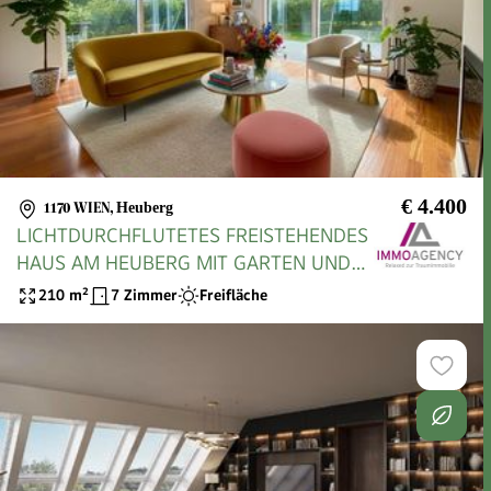
€ 4.400
1170 WIEN
,
Heuberg
LICHTDURCHFLUTETES FREISTEHENDES
HAUS AM HEUBERG MIT GARTEN UND
FERNBLICK
210
m²
7 Zimmer
Freifläche