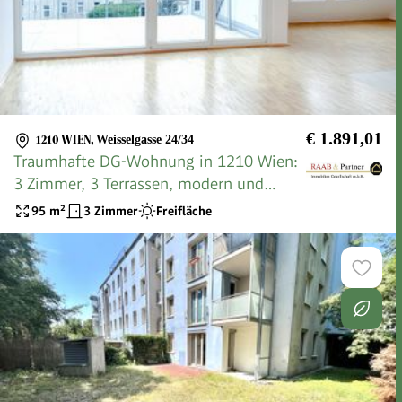
€ 1.891,01
1210 WIEN
,
Weisselgasse 24/34
Traumhafte DG-Wohnung in 1210 Wien:
3 Zimmer, 3 Terrassen, modern und
zentral!
95
m²
3 Zimmer
Freifläche