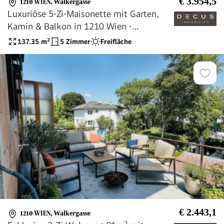
€ 3.954,5
1210 WIEN
,
Walkergasse
Luxuriöse 5-Zi-Maisonette mit Garten,
Kamin & Balkon in 1210 Wien -
Erstbezug!
137.35
m²
5 Zimmer
Freifläche
€ 2.443,1
1210 WIEN
,
Walkergasse