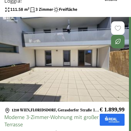
Loggia!
111.58
m²
3 Zimmer
Freifläche
€ 1.899,99
1210 WIEN,FLORIDSDORF
,
Gerasdorfer Straße 131/7
Moderne 3-Zimmer-Wohnung mit großer
Terrasse