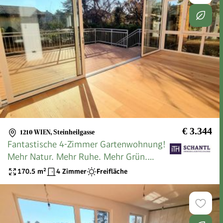
€ 3.344
1210 WIEN
,
Steinheilgasse
Fantastische 4-Zimmer Gartenwohnung!
Mehr Natur. Mehr Ruhe. Mehr Grün.
WOW! Riesiger Garten + Herrliche
170.5
m²
4 Zimmer
Freifläche
Terrasse + Lichtdurchfluteter
Wintergarten + Stellplatz! Jetzt
zugreifen!