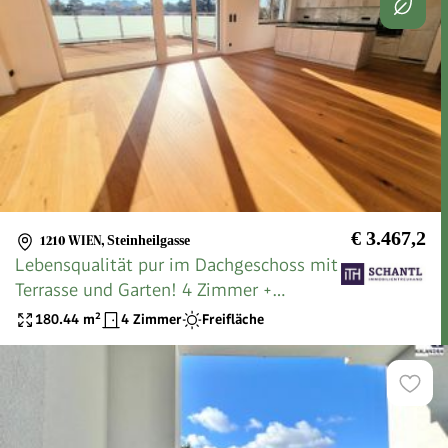
€ 3.467,2
1210 WIEN
,
Steinheilgasse
Lebensqualität pur im Dachgeschoss mit
Terrasse und Garten! 4 Zimmer +
Hochwertige Materialien + Viel Grün und
180.44
m²
4 Zimmer
Freifläche
Ruhe + Toller Blick! Ihr Rückzugsort mit
WOW-Effekt!