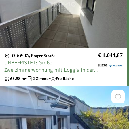
€ 1.044,87
1210 WIEN
,
Prager Straße
UNBEFRISTET: Große
Zweizimmerwohnung mit Loggia in der
Hopfengasse 4 Stiege 2 Top 5!
63.98
m²
2 Zimmer
Freifläche