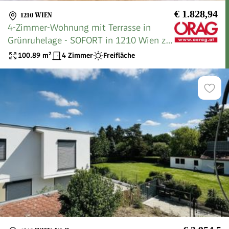
€ 1.828,94
1210 WIEN
4-Zimmer-Wohnung mit Terrasse in
Grünruhelage - SOFORT in 1210 Wien zu
mieten
100.89
m²
4 Zimmer
Freifläche