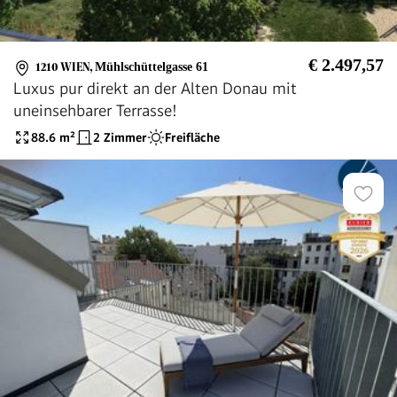
€ 2.497,57
1210 WIEN
,
Mühlschüttelgasse 61
Luxus pur direkt an der Alten Donau mit
uneinsehbarer Terrasse!
88.6
m²
2 Zimmer
Freifläche