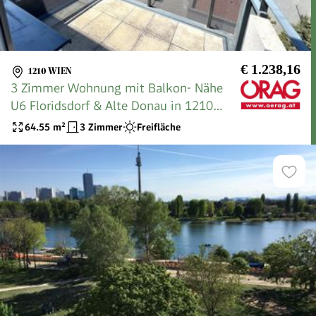
€ 1.238,16
1210 WIEN
3 Zimmer Wohnung mit Balkon- Nähe
U6 Floridsdorf & Alte Donau in 1210
Wien zu mieten
64.55
m²
3 Zimmer
Freifläche