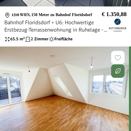
€ 1.350,88
1210 WIEN
,
150 Meter zu Bahnhof Floridsdorf
Bahnhof Floridsdorf + U6: Hochwertige
Erstbezug-Terrassenwohnung in Ruhelage -
inkl. Tiefgaragenplatz!
65.5
m²
2 Zimmer
Freifläche