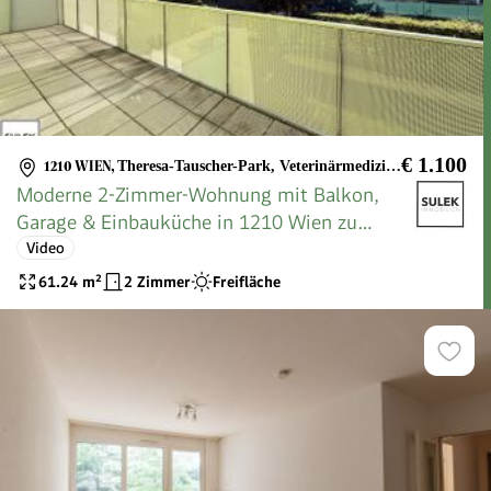
€ 1.100
1210 WIEN
,
Theresa-Tauscher-Park, Veterinärmedizinische Universität
Moderne 2-Zimmer-Wohnung mit Balkon,
Garage & Einbauküche in 1210 Wien zu
mieten!
Video
61.24
m²
2 Zimmer
Freifläche