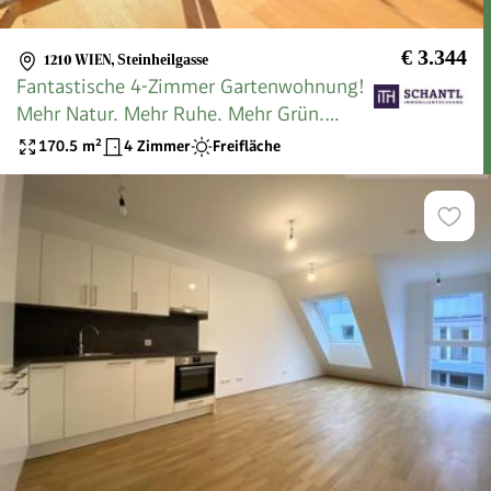
€ 3.344
1210 WIEN
,
Steinheilgasse
Fantastische 4-Zimmer Gartenwohnung!
Mehr Natur. Mehr Ruhe. Mehr Grün.
WOW! Riesiger Garten + Herrliche
170.5
m²
4 Zimmer
Freifläche
Terrasse + Lichtdurchfluteter
Wintergarten + Stellplatz! Jetzt
zugreifen!