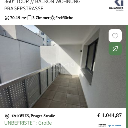
360° TOUR // BALKON WOHNUNG
PRAGERSTRASSE
70.19
m²
3 Zimmer
Freifläche
€ 1.044,87
1210 WIEN
,
Prager Straße
UNBEFRISTET: Große