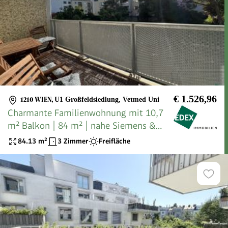
€ 1.526,96
1210 WIEN
,
U1 Großfeldsiedlung, Vetmed Uni
Charmante Familienwohnung mit 10,7
m² Balkon | 84 m² | nahe Siemens &
VetMed | 1210 Wien
84.13
m²
3 Zimmer
Freifläche