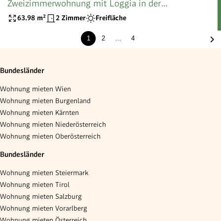
Zweizimmerwohnung mit Loggia in der
Hopfengasse 4 Stiege 2 Top 5!
63.98
m²
2 Zimmer
Freifläche
1
2
…
4
Bundesländer
Wohnung mieten Wien
Wohnung mieten Burgenland
Wohnung mieten Kärnten
Wohnung mieten Niederösterreich
Wohnung mieten Oberösterreich
Bundesländer
Wohnung mieten Steiermark
Wohnung mieten Tirol
Wohnung mieten Salzburg
Wohnung mieten Vorarlberg
Wohnung mieten Österreich