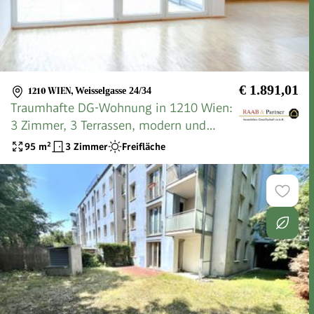
€ 1.891,01
1210 WIEN
,
Weisselgasse 24/34
Traumhafte DG-Wohnung in 1210 Wien:
3 Zimmer, 3 Terrassen, modern und
zentral!
95
m²
3 Zimmer
Freifläche