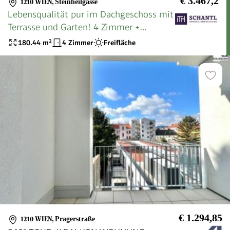
€ 3.467,2
1210 WIEN
,
Steinheilgasse
Lebensqualität pur im Dachgeschoss mit
Terrasse und Garten! 4 Zimmer +
Hochwertige Materialien + Viel Grün und
180.44
m²
4 Zimmer
Freifläche
Ruhe + Toller Blick! Ihr Rückzugsort mit
WOW-Effekt!
€ 1.294,85
1210 WIEN
,
Pragerstraße