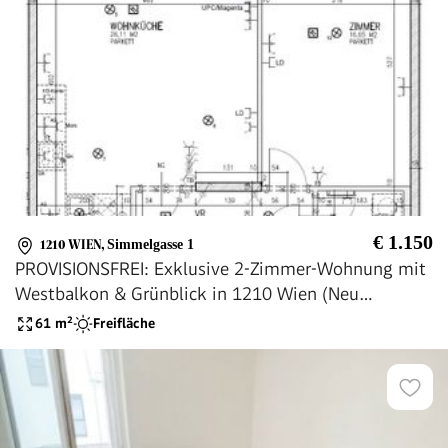
€ 1.150
1210 WIEN
,
Simmelgasse 1
PROVISIONSFREI: Exklusive 2-Zimmer-Wohnung mit
Westbalkon & Grünblick in 1210 Wien (Neu
Leopoldau)
61
m²
Freifläche