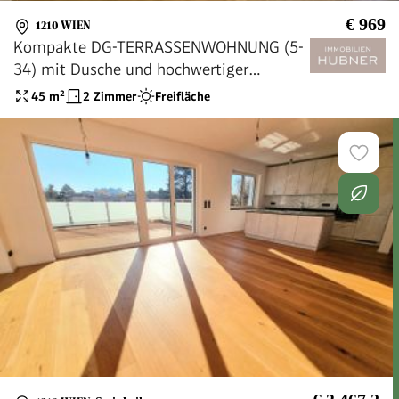
€ 969
1210 WIEN
Kompakte DG-TERRASSENWOHNUNG (5-
34) mit Dusche und hochwertiger
Ausstattung!
45
m²
2 Zimmer
Freifläche