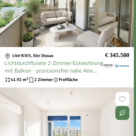
€ 345.500
1210 WIEN
,
Alte Donau
Lichtdurchflutete 2-Zimmer-Eckwohnung
mit Balkon - provisionsfrei nahe Alte
Donau & U1!
41.92
m²
2 Zimmer
Freifläche