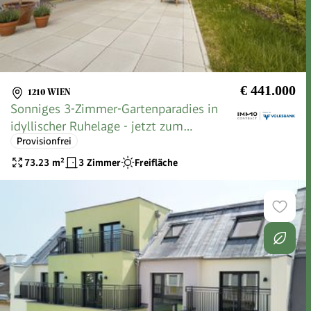
€ 441.000
1210 WIEN
Sonniges 3-Zimmer-Gartenparadies in
idyllischer Ruhelage - jetzt zum
Provisionfrei
Bestpreis sichern!
73.23
m²
3 Zimmer
Freifläche