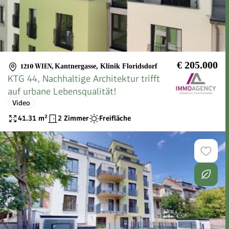
€ 205.000
1210 WIEN
,
Kantnergasse, Klinik Floridsdorf
KTG 44, Nachhaltige Architektur trifft
auf urbane Lebensqualität!
Video
41.31
m²
2 Zimmer
Freifläche