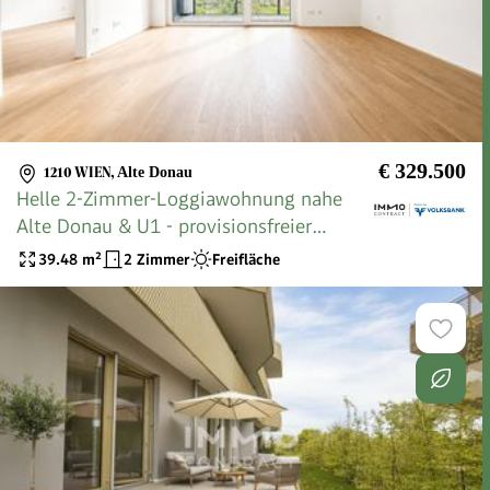
€ 329.500
1210 WIEN
,
Alte Donau
Helle 2-Zimmer-Loggiawohnung nahe
Alte Donau & U1 - provisionsfreier
Erstbezug!
39.48
m²
2 Zimmer
Freifläche