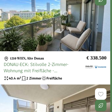
€ 338.500
1210 WIEN
,
Alte Donau
DONAU·ECK: Stilvolle 2-Zimmer-
Wohnung mit Freifläche -
provisionsfreier Erstbezug nahe Alte
40.4
m²
2 Zimmer
Freifläche
Donau