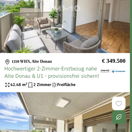
€ 349.500
1210 WIEN
,
Alte Donau
Hochwertiger 2-Zimmer-Erstbezug nahe
Alte Donau & U1 - provisionsfrei sichern!
42.48
m²
2 Zimmer
Freifläche