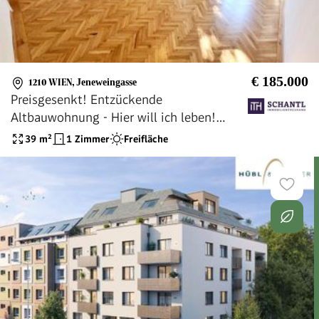
€ 185.000
1210 WIEN
,
Jeneweingasse
Preisgesenkt! Entzückende
Altbauwohnung - Hier will ich leben!
Traumhaft saniertes Altbauhaus +
39
m²
1 Zimmer
Freifläche
Hofseitiger und riesiger Allgemeingarten
+ Lebensqualität! Jetzt zugreifen!