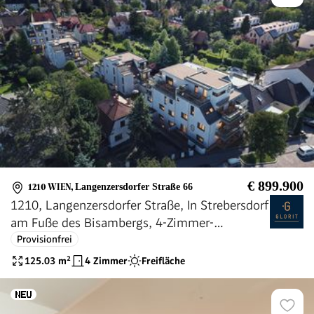
€ 899.900
1210 WIEN
,
Langenzersdorfer Straße 66
1210, Langenzersdorfer Straße, In Strebersdorf
am Fuße des Bisambergs, 4-Zimmer-
Eigentumswohnung
Provisionfrei
125.03
m²
4 Zimmer
Freifläche