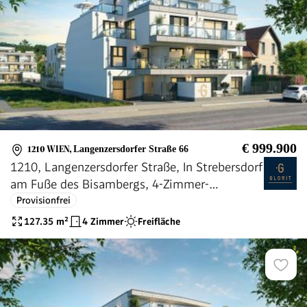
€ 999.900
1210 WIEN
,
Langenzersdorfer Straße 66
1210, Langenzersdorfer Straße, In Strebersdorf
am Fuße des Bisambergs, 4-Zimmer-
Eigentumswohnung
Provisionfrei
127.35
m²
4 Zimmer
Freifläche