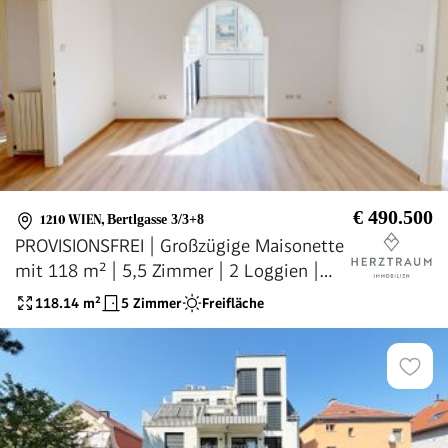
€ 490.500
1210 WIEN
,
Bertlgasse 3/3+8
PROVISIONSFREI | Großzügige Maisonette
mit 118 m² | 5,5 Zimmer | 2 Loggien |
Südseitig
118.14
m²
5 Zimmer
Freifläche