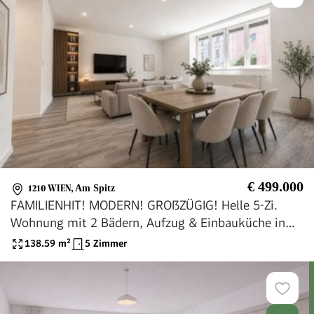
€ 499.000
1210 WIEN
,
Am Spitz
FAMILIENHIT! MODERN! GROßZÜGIG! Helle 5-Zi.
Wohnung mit 2 Bädern, Aufzug & Einbauküche in
1210 Wien!
138.59
m²
5 Zimmer