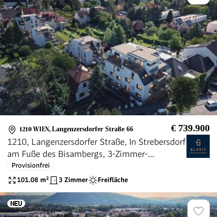
€ 739.900
1210 WIEN
,
Langenzersdorfer Straße 66
1210, Langenzersdorfer Straße, In Strebersdorf
am Fuße des Bisambergs, 3-Zimmer-
Eigentumswohnung
Provisionfrei
101.08
m²
3 Zimmer
Freifläche