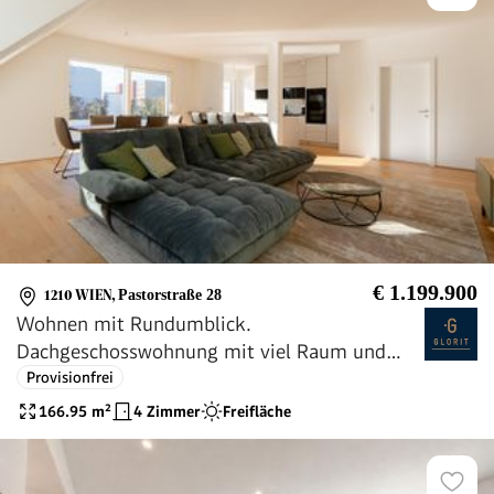
€ 1.199.900
1210 WIEN
,
Pastorstraße 28
Wohnen mit Rundumblick.
Dachgeschosswohnung mit viel Raum und
Terrassentraum
Provisionfrei
166.95
m²
4 Zimmer
Freifläche