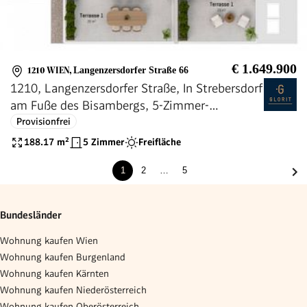
€ 1.649.900
1210 WIEN
,
Langenzersdorfer Straße 66
1210, Langenzersdorfer Straße, In Strebersdorf
am Fuße des Bisambergs, 5-Zimmer-
Penthouse
Provisionfrei
188.17
m²
5 Zimmer
Freifläche
1
2
…
5
Bundesländer
Wohnung kaufen Wien
Wohnung kaufen Burgenland
Wohnung kaufen Kärnten
Wohnung kaufen Niederösterreich
Wohnung kaufen Oberösterreich