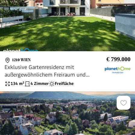
€ 799.000
1210 WIEN
Exklusive Gartenresidenz mit
außergewöhnlichem Freiraum und
hochwertiger Ausstattung
134
m²
4 Zimmer
Freifläche