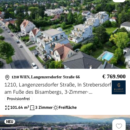
€ 769.900
1210 WIEN
,
Langenzersdorfer Straße 66
1210, Langenzersdorfer Straße, In Strebersdorf
am Fuße des Bisambergs, 3-Zimmer-
Eigentumswohnung
Provisionfrei
101.64
m²
3 Zimmer
Freifläche