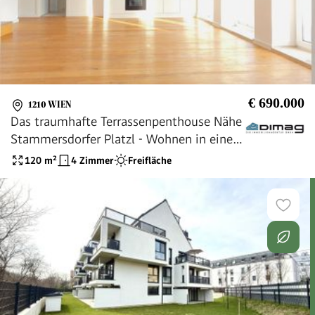
€ 690.000
1210 WIEN
Das traumhafte Terrassenpenthouse Nähe
Stammersdorfer Platzl - Wohnen in einer
der schönsten Wohngegenden von Wien
120
m²
4 Zimmer
Freifläche