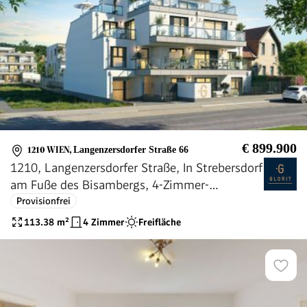
€ 899.900
1210 WIEN
,
Langenzersdorfer Straße 66
1210, Langenzersdorfer Straße, In Strebersdorf
am Fuße des Bisambergs, 4-Zimmer-
Eigentumswohnung mit "Wohnkeller"
Provisionfrei
113.38
m²
4 Zimmer
Freifläche