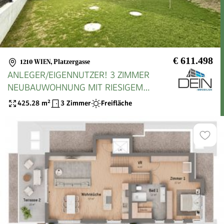
€ 611.498
1210 WIEN
,
Platzergasse
ANLEGER/EIGENNUTZER! 3 ZIMMER
NEUBAUWOHNUNG MIT RIESIGEM
GARTEN IN RUHIGER LAGE NÄHE
425.28
m²
3 Zimmer
Freifläche
MARCHFELDKANAL!