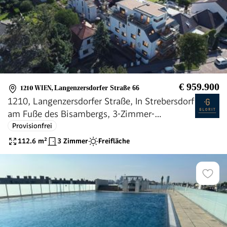
€ 959.900
1210 WIEN
,
Langenzersdorfer Straße 66
1210, Langenzersdorfer Straße, In Strebersdorf
am Fuße des Bisambergs, 3-Zimmer-
Eigentumswohnung
Provisionfrei
112.6
m²
3 Zimmer
Freifläche