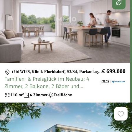
€ 699.000
1210 WIEN
,
Klinik Floridsdorf, S3/S4, Parkanlage Ruthnergasse
Familien- & Preisglück im Neubau: 4
Zimmer, 2 Balkone, 2 Bäder und
absolute Ruhelage
110
m²
4 Zimmer
Freifläche