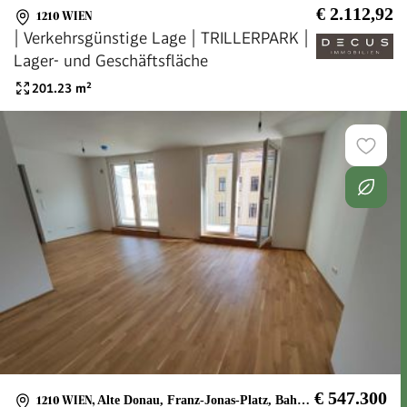
€ 2.112,92
1210 WIEN
| Verkehrsgünstige Lage | TRILLERPARK |
Lager- und Geschäftsfläche
201.23
m²
€ 547.300
1210 WIEN
,
Alte Donau, Franz-Jonas-Platz, Bahnhof Wien Floridsdorf