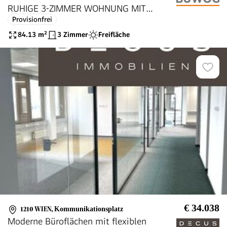
RUHIGE 3-ZIMMER WOHNUNG MIT
Provisionfrei
LOGGIA BEIM MARCHFELDKANAL!
84.13
m²
3 Zimmer
Freifläche
€ 34.038
1210 WIEN
,
Kommunikationsplatz
Moderne Büroflächen mit flexiblen