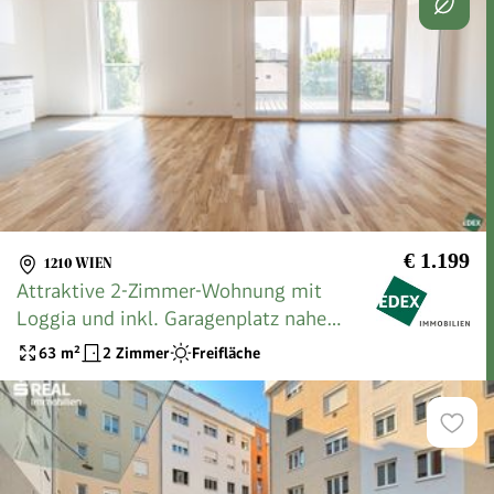
€ 1.199
1210 WIEN
Attraktive 2-Zimmer-Wohnung mit
Loggia und inkl. Garagenplatz nahe
Klinik Floridsdorf - ideal für Singles
63
m²
2 Zimmer
Freifläche