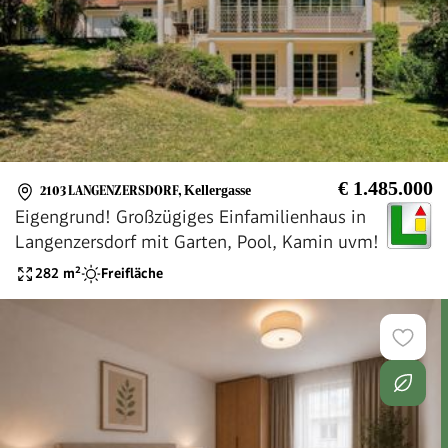
€ 1.485.000
2103 LANGENZERSDORF
,
Kellergasse
Eigengrund! Großzügiges Einfamilienhaus in
Langenzersdorf mit Garten, Pool, Kamin uvm!
282
m²
Freifläche