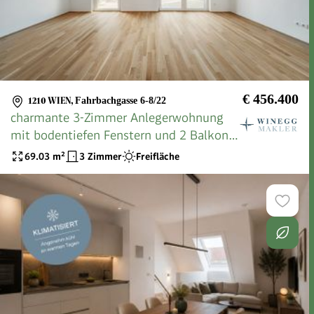
€ 456.400
1210 WIEN
,
Fahrbachgasse 6-8/22
charmante 3-Zimmer Anlegerwohnung
mit bodentiefen Fenstern und 2 Balkone
>> Top Anbindung
69.03
m²
3 Zimmer
Freifläche