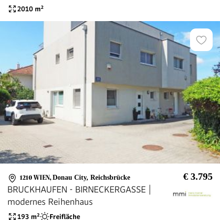
Strebersdorf
2010
m²
€ 3.795
1210 WIEN
,
Donau City, Reichsbrücke
BRUCKHAUFEN - BIRNECKERGASSE |
modernes Reihenhaus
193
m²
Freifläche