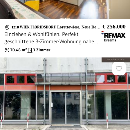
€ 256.000
1210 WIEN,FLORIDSDORF
,
Lorettowiese, Neue Donau
Einziehen & Wohlfühlen: Perfekt
geschnittene 3-Zimmer-Wohnung nahe
Lorettowiese
70.48
m²
3 Zimmer