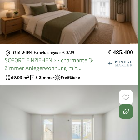
€ 485.400
1210 WIEN
,
Fahrbachgasse 6-8/29
SOFORT EINZIEHEN >> charmante 3-
Zimmer Anlegerwohnung mit
bodentiefen Fenstern und 2 Balkone >>
69.03
m²
3 Zimmer
Freifläche
Top Anbindung