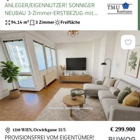
ANLEGER/EIGENNUTZER! SONNIGER
NEUBAU 3-Zimmer-ERSTBEZUG mit
Terrasse im 4. OG! Top 1/27
94.14
m²
3 Zimmer
Freifläche
€ 299.900
1210 WIEN
,
Ocwirkgasse 11/5
PROVISIONSFREI VOM EIGENTÜMER!