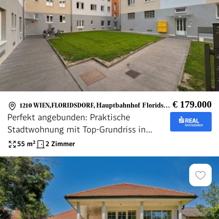
€ 179.000
1210 WIEN,FLORIDSDORF
,
Hauptbahnhof Floridsdorf U6
Perfekt angebunden: Praktische
Stadtwohnung mit Top-Grundriss in
Floridsdorf
55
m²
2 Zimmer