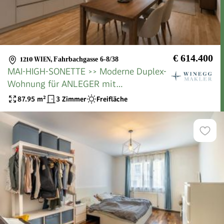
€ 614.400
1210 WIEN
,
Fahrbachgasse 6-8/38
MAI-HIGH-SONETTE >> Moderne Duplex-
Wohnung für ANLEGER mit
lichtdurchfluteten Räumen >>
87.95
m²
3 Zimmer
Freifläche
DACHTERRASSE