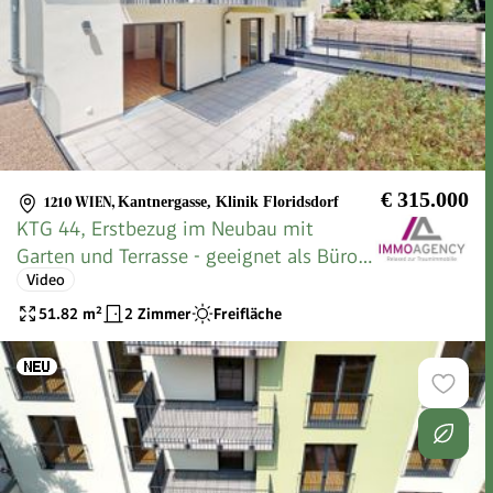
€ 315.000
1210 WIEN
,
Kantnergasse, Klinik Floridsdorf
KTG 44, Erstbezug im Neubau mit
Garten und Terrasse - geeignet als Büro,
Video
Ordination oder Praxis
51.82
m²
2 Zimmer
Freifläche