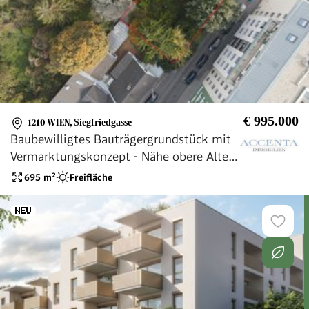
€ 995.000
1210 WIEN
,
Siegfriedgasse
Baubewilligtes Bauträgergrundstück mit
Vermarktungskonzept - Nähe obere Alte
Donau
695
m²
Freifläche