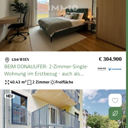
€ 304.900
1210 WIEN
BEIM DONAUUFER: 2-Zimmer-Single-
Wohnung im Erstbezug - auch als
Anlegerwohnung geeignet
40.43
m²
2 Zimmer
Freifläche