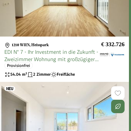
€ 332.726
1210 WIEN
,
Heisspark
EDI N° 7 - Ihr Investment in die Zukunft -
Zweizimmer Wohnung mit großzügiger
Provisionfrei
Südost Terrasse - Provisionsfrei
54.04
m²
2 Zimmer
Freifläche