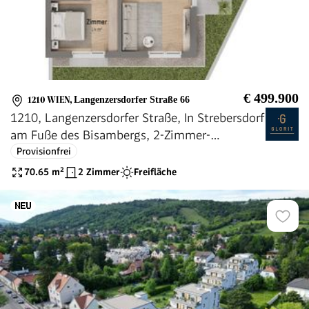
€ 499.900
1210 WIEN
,
Langenzersdorfer Straße 66
1210, Langenzersdorfer Straße, In Strebersdorf
am Fuße des Bisambergs, 2-Zimmer-
Eigentumswohnung
Provisionfrei
70.65
m²
2 Zimmer
Freifläche