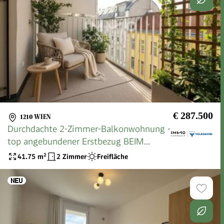
€ 287.500
1210 WIEN
Durchdachte 2-Zimmer-Balkonwohnung -
top angebundener Erstbezug BEIM
DONAUUFER
41.75
m²
2 Zimmer
Freifläche