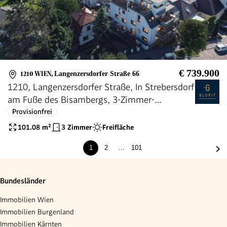
€ 739.900
1210 WIEN
,
Langenzersdorfer Straße 66
1210, Langenzersdorfer Straße, In Strebersdorf
am Fuße des Bisambergs, 3-Zimmer-
Eigentumswohnung
Provisionfrei
101.08
m²
3 Zimmer
Freifläche
1
2
…
101
Bundesländer
Immobilien Wien
Immobilien Burgenland
Immobilien Kärnten