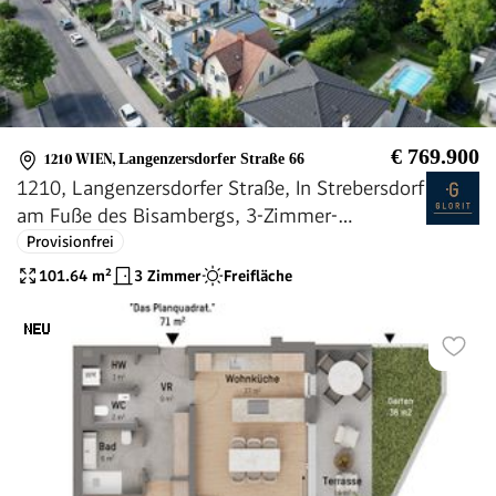
€ 769.900
1210 WIEN
,
Langenzersdorfer Straße 66
1210, Langenzersdorfer Straße, In Strebersdorf
am Fuße des Bisambergs, 3-Zimmer-
Eigentumswohnung
Provisionfrei
101.64
m²
3 Zimmer
Freifläche