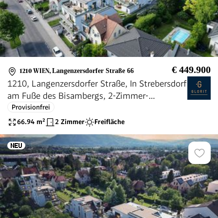
€ 449.900
1210 WIEN
,
Langenzersdorfer Straße 66
1210, Langenzersdorfer Straße, In Strebersdorf
am Fuße des Bisambergs, 2-Zimmer-
Eigentumswohnung
Provisionfrei
66.94
m²
2 Zimmer
Freifläche