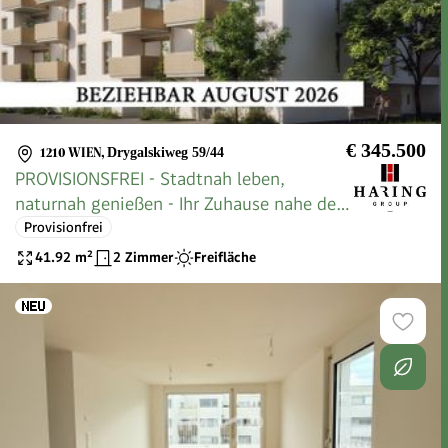
€ 345.500
1210 WIEN
,
Drygalskiweg 59/44
PROVISIONSFREI - Stadtnah leben,
naturnah genießen - Ihr Zuhause nahe der
Alten Donau
Provisionfrei
41.92
m²
2 Zimmer
Freifläche