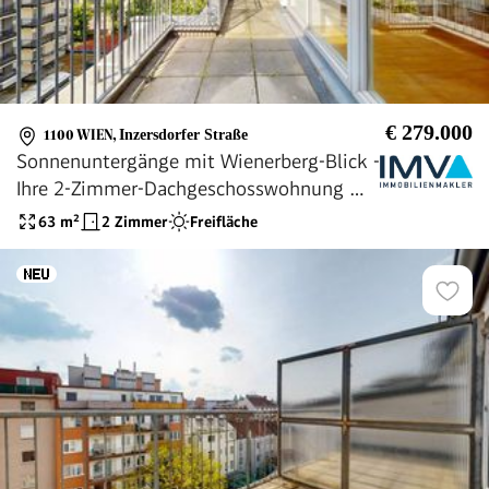
€ 279.000
1100 WIEN
,
Inzersdorfer Straße
Sonnenuntergänge mit Wienerberg-Blick -
Ihre 2-Zimmer-Dachgeschosswohnung mit
Terrasse
63
m²
2 Zimmer
Freifläche