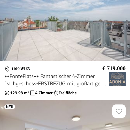
€ 719.000
1100 WIEN
++FonteFlats++ Fantastischer 4-Zimmer
Dachgeschoss-ERSTBEZUG mit großartiger
Dachterrasse
129.98
m²
4 Zimmer
Freifläche