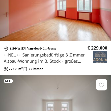
€ 229.000
1100 WIEN
,
Van-der-Nüll-Gasse
++NEU++ Sanierungsbedürftige 3-Zimmer
Altbau-Wohnung im 3. Stock - großes
Umbau-Potential
77.08
m²
3 Zimmer