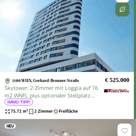
€ 525.000
1100 WIEN
,
Gerhard-Bronner-Straße
Skytower: 2-Zimmer mit Loggia auf 76
m2 WNFL plus optionaler Stellplatz
IMMO-TIPP!
(derzeit noch vermietet)!
75.72
m²
2 Zimmer
Freifläche