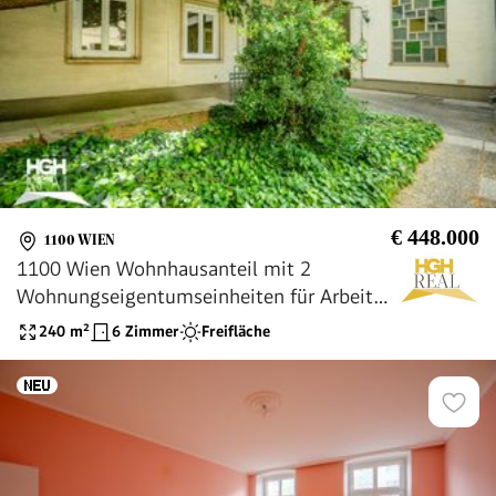
€ 448.000
1100 WIEN
1100 Wien Wohnhausanteil mit 2
Wohnungseigentumseinheiten für Arbeiten
und Wohnen Nähe U1 Neulaa
240
m²
6 Zimmer
Freifläche