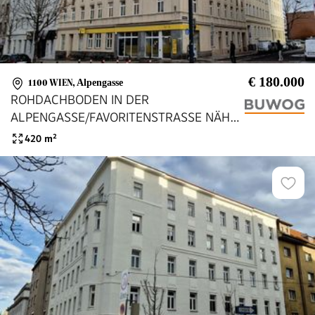
€ 180.000
1100 WIEN
,
Alpengasse
ROHDACHBODEN IN DER
ALPENGASSE/FAVORITENSTRASSE NÄHE
U1 TROSTSTRASSE!
420
m²