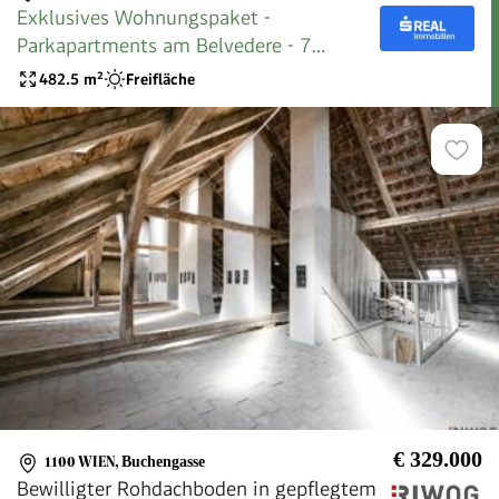
Exklusives Wohnungspaket -
Parkapartments am Belvedere - 7
Wohnungen
482.5
m²
Freifläche
€ 329.000
1100 WIEN
,
Buchengasse
Bewilligter Rohdachboden in gepflegtem