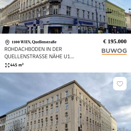
€ 195.000
1100 WIEN
,
Quellenstraße
ROHDACHBODEN IN DER
QUELLENSTRASSE NÄHE U1
REUMANNPLATZ!
445
m²