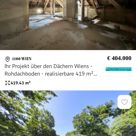
€ 404.000
1100 WIEN
Ihr Projekt über den Dächern Wiens -
Rohdachboden - realisierbare 419 m²
Nutzfläche
419.43
m²