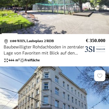
€ 350.000
1100 WIEN
,
Laubeplatz 2/RDB
Baubewilligter Rohdachboden in zentraler
Lage von Favoriten mit Blick auf den
Laubepark
444
m²
Freifläche