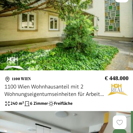
€ 448.000
1100 WIEN
1100 Wien Wohnhausanteil mit 2
Wohnungseigentumseinheiten für Arbeiten
und Wohnen Nähe U1 Neulaa
240
m²
6 Zimmer
Freifläche