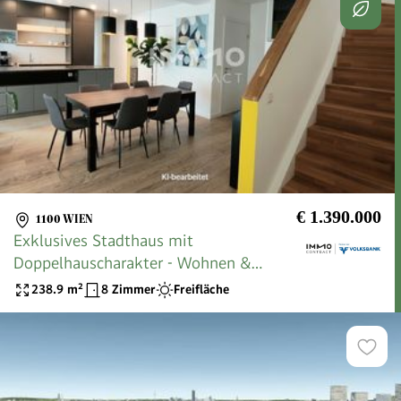
€ 1.390.000
1100 WIEN
Exklusives Stadthaus mit
Doppelhauscharakter - Wohnen &
Arbeiten auf 239 m² und 99 m² Terrassen
238.9
m²
8 Zimmer
Freifläche
in Hinterhoflage