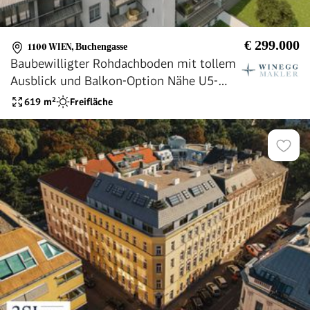
€ 299.000
1100 WIEN
,
Buchengasse
Baubewilligter Rohdachboden mit tollem
Ausblick und Balkon-Option Nähe U5-
Station "Matzleinsdorfer Platz"!
619
m²
Freifläche