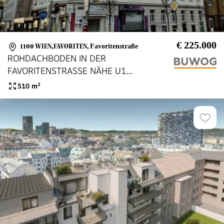
€ 225.000
1100 WIEN,FAVORITEN
,
Favoritenstraße
ROHDACHBODEN IN DER
FAVORITENSTRASSE NÄHE U1
TROSTSTRASSE!
510
m²