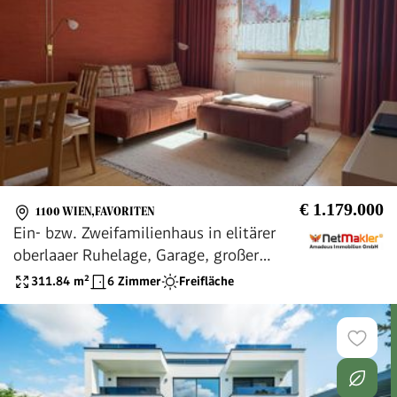
€ 1.179.000
1100 WIEN,FAVORITEN
Ein- bzw. Zweifamilienhaus in elitärer
oberlaaer Ruhelage, Garage, großer
Garten, äusserst gepflegter Zustand
311.84
m²
6 Zimmer
Freifläche