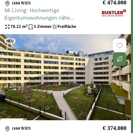
€ 474.000
1100 WIEN
Mi Living- Hochwertige
Eigentumswohnungen nähe
Hauptbahnhof
78.22
m²
3 Zimmer
Freifläche
€ 374.000
1100 WIEN