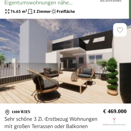
Eigentumswohnungen nähe
Hauptbahnhof
74.65
m²
3 Zimmer
Freifläche
€ 469.000
1100 WIEN
Sehr schöne 3 Zi.-Erstbezug Wohnungen
mit großen Terrassen oder Balkonen