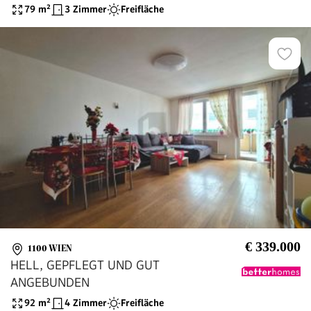
79
m²
3 Zimmer
Freifläche
€ 339.000
1100 WIEN
HELL, GEPFLEGT UND GUT
ANGEBUNDEN
92
m²
4 Zimmer
Freifläche