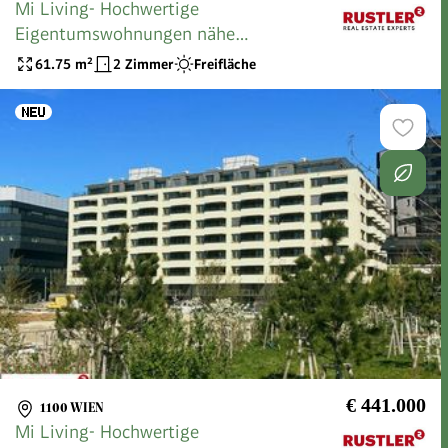
Mi Living- Hochwertige
Eigentumswohnungen nähe
Hauptbahnhof
61.75
m²
2 Zimmer
Freifläche
€ 441.000
1100 WIEN
Mi Living- Hochwertige