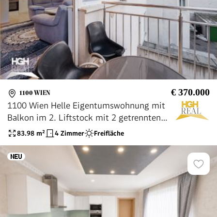
€ 370.000
1100 WIEN
1100 Wien Helle Eigentumswohnung mit
Balkon im 2. Liftstock mit 2 getrennten
Wohneinheiten Nähe U1
83.98
m²
4 Zimmer
Freifläche