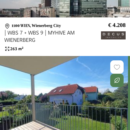
€ 4.208
1100 WIEN
,
Wienerberg City
| WBS 7 + WBS 9 | MYHIVE AM
WIENERBERG
263
m²