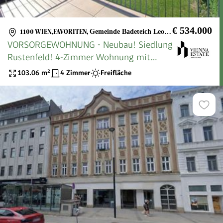
€ 534.000
1100 WIEN,FAVORITEN
,
Gemeinde Badeteich Leopoldsdorf
VORSORGEWOHNUNG - Neubau! Siedlung
Rustenfeld! 4-Zimmer Wohnung mit
traumhaftem Ausblick auf rund 103 m²
103.06
m²
4 Zimmer
Freifläche
mit Balkon! Stellplatz in hauseigener
Tiefgarage optional verfügbar!