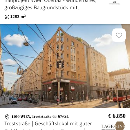
Bauprojekt Wien Oberlaa - wunderbares,
großzügiges Baugrundstück mit
Baubewilligung
1283
m²
€ 6.850
1100 WIEN
,
Troststraße 63-67/GL
Troststraße | Geschäftslokal mit guter