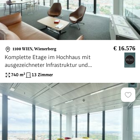
€ 16.576
1100 WIEN
,
Wienerberg
Komplette Etage im Hochhaus mit
ausgezeichneter Infrastruktur und
Panoramablick!
740
m²
13 Zimmer