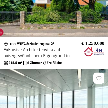
€ 1.250.000
1100 WIEN
,
Steineichengasse 23
Exklusive Architektenvilla auf
außergewöhnlichem Eigengrund in
begehrter Grünlage am Laaer Berg
215.5
m²
6 Zimmer
Freifläche