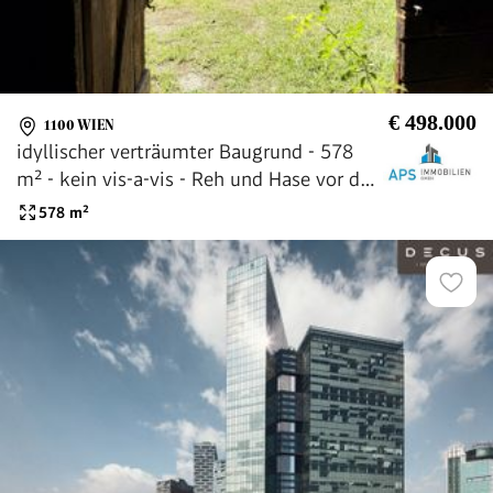
€ 498.000
1100 WIEN
idyllischer verträumter Baugrund - 578
m² - kein vis-a-vis - Reh und Hase vor der
Nase
578
m²