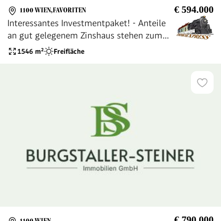
€ 594.000
1100 WIEN,FAVORITEN
Interessantes Investmentpaket! - Anteile
an gut gelegenem Zinshaus stehen zum
Verkauf!
1546
m²
Freifläche
€ 790.000
1100 WIEN