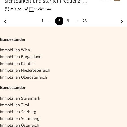
Sichtbarkeit und starker Frequenz |
unbefristet zu mieten
291.59
m²
9 Zimmer
1
…
5
6
…
23
Bundesländer
Immobilien Wien
Immobilien Burgenland
Immobilien Kärnten
Immobilien Niederösterreich
Immobilien Oberösterreich
Bundesländer
Immobilien Steiermark
Immobilien Tirol
Immobilien Salzburg
Immobilien Vorarlberg
Immobilien Österreich