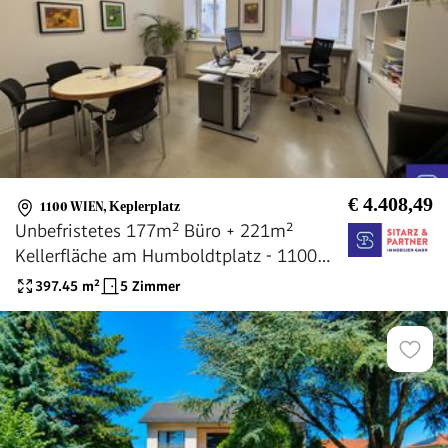
€ 4.408,49
1100 WIEN
,
Keplerplatz
Unbefristetes 177m² Büro + 221m²
Kellerfläche am Humboldtplatz - 1100
Wien
397.45
m²
5 Zimmer